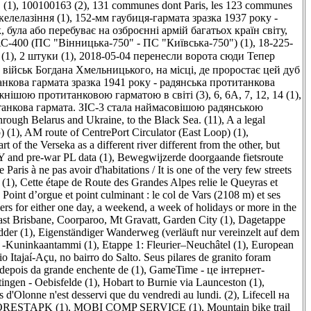
 (1)
,
100100163 (2)
,
131 communes dont Paris, les 123 communes
келелазіння (1)
,
152-мм гаубиця-гармата зразка 1937 року -
 була або перебуває на озброєнні армій багатьох країн світу,
С-400 (ПС "Вінницька-750" - ПС "Київська-750") (1)
,
18-225-
 (1)
,
2 штуки (1)
,
2018-05-04 перенесли ворота сюди Тепер
у військ Богдана Хмельницького, на місці, де проростає цей дуб
нкова гармата зразка 1941 року - радянська протитанкова
жнішою протитанковою гарматою в світі (3)
,
6, 6A, 7, 12, 14 (1)
,
титанкова гармата. ЗІС-3 стала наймасовішою радянською
hrough Belarus and Ukraine, to the Black Sea. (11)
,
A a legal
) (1)
,
AM route of CentrePort Circulator (East Loop) (1)
,
 of the Verseka as a different river different from the other, but
BY and pre-war PL data (1)
,
Bewegwijzerde doorgaande fietsroute
 Paris à ne pas avoir d'habitations / It is one of the very few streets
 (1)
,
Cette étape de Route des Grandes Alpes relie le Queyras et
Point d’orgue et point culminant : le col de Vars (2108 m) et ses
llers for either one day, a weekend, a week of holidays or more in the
ast Brisbane, Coorparoo, Mt Gravatt, Garden City (1)
,
Dagetappe
dder (1)
,
Eigenständiger Wanderweg (verläuft nur vereinzelt auf dem
i -Kuninkaantammi (1)
,
Etappe 1: Fleurier–Neuchâtel (1)
,
European
 Itajaí-Açu, no bairro do Salto. Seus pilares de granito foram
a depois da grande enchente de (1)
,
GameTime - це інтернет-
ingen - Oebisfelde (1)
,
Hobart to Burnie via Launceston (1)
,
 d'Olonne n'est desservi que du vendredi au lundi. (2)
,
Lifecell на
RESTAPK (1)
,
MOBI COMP SERVICE (1)
,
Mountain bike trail