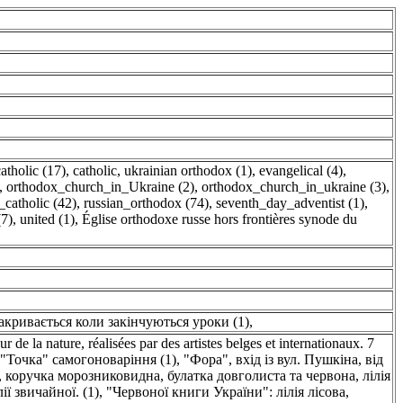
catholic (17)
,
catholic, ukrainian orthodox (1)
,
evangelical (4)
,
,
orthodox_church_in_Ukraine (2)
,
orthodox_church_in_ukraine (3)
,
catholic (42)
,
russian_orthodox (74)
,
seventh_day_adventist (1)
,
(7)
,
united (1)
,
Église orthodoxe russe hors frontières synode du
закривається коли закінчуються уроки (1)
,
 la nature, réalisées par des artistes belges et internationaux. 7
"Точка" самогоноваріння (1)
,
"Фора", вхід із вул. Пушкіна, від
, коручка морозниковидна, булатка довголиста та червона, лілія
ї звичайної. (1)
,
"Червоної книги України": лілія лісова,