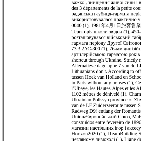
важкої, знищення живої сили і в
des 3 départements de la petite co
радянська гаубиця-гармата періо
використовувалася практично у 
0040 (1)
,
1981年4月1日旅客営
Територія школи звідси (1)
,
450-
розташовувався військовий табір
гармата періоду Другої Світово
73.3 2АС-300 (1)
,
76-мм дивізійн
артилерійською гарматою років 
shortcut through Ukraine. Strictly 
Alternatieve dagetappe 7 van de 
Lithuanians don't. According to off
tussen Hoek van Holland en Scho
in Paris without any houses (1)
,
Ce
l’Ubaye, les Hautes-Alpes et les Al
1102 mètres de dénivelé (1)
,
Charmi
Ukrainian Polissya province of Zh
van de LF Zuiderzeeroute tussen 
Radweg D9) entlang der Romantis
Union/Європейський Союз, Mal
construídos entre fevereiro de 1896
магазин настільних ігор і аксесу
Horizon2020 (1)
,
ITeamBuilding Si
цегляному димоході (1)
,
Ligne de