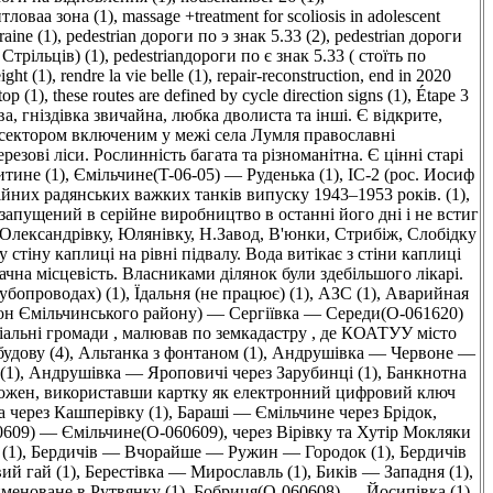
итловаа зона (1)
,
massage +treatment for scoliosis in adolescent
aine (1)
,
pedestrian дороги по э знак 5.33 (2)
,
pedestrian дороги
Стрільців) (1)
,
pedestrianдороги по є знак 5.33 ( стоїть по
ight (1)
,
rendre la vie belle (1)
,
repair-reconstruction, end in 2020
top (1)
,
these routes are defined by cycle direction signs (1)
,
Étape 3
а, гніздівка звичайна, любка дволиста та інші. Є відкрите,
сектором включеним у межі села Лумля православні
ерезові ліси. Рослинність багата та різноманітна. Є цінні старі
тине (1)
,
Ємільчине(T-06-05) — Руденька (1)
,
ІС-2 (рос. Иосиф
ійних радянських важких танків випуску 1943–1953 років. (1)
,
запущений в серійне виробництво в останні його дні і не встиг
у Олександрівку, Юлянівку, Н.Завод, В'юнки, Стрибіж, Слобідку
 стіну каплиці на рівні підвалу. Вода витікає з стіни каплиці
чна місцевість. Власниками ділянок були здебільшого лікарі.
убопроводах) (1)
,
Їдальня (не працює) (1)
,
АЗС (1)
,
Аварийная
он Ємільчинського району) — Сергіївка — Середи(O-061620)
ріальні громади , малював по земкадастру , де КОАТУУ місто
удову (4)
,
Альтанка з фонтаном (1)
,
Андрушiвка — Червоне —
(1)
,
Андрушівка — Яроповичі через Зарубинці (1)
,
Банкнотна
 кожен, використавши картку як електронний цифровий ключ
 через Кашперівку (1)
,
Бараші — Ємільчине через Брідок,
609) — Ємільчине(O-060609), через Вірівку та Хутір Мокляки
(1)
,
Бердичів — Вчорайше — Ружин — Городок (1)
,
Бердичів
ий гай (1)
,
Берестівка — Мирославль (1)
,
Биків — Западня (1)
,
йменоване в Рутвянку (1)
,
Бобриця(O-060608) — Йосипівка (1)
,