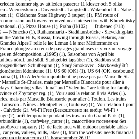
rleden kommer sig av att leden passerar 11 kloster och 5 olika
en - Wiemerskamp - Duvenstedt - Tangstedt - Wakendorf II - Nahe -
ben (1)
,
Oklahoma State Highway 3 (super) (1)
,
PM route of
decommission and towers removed near intersection with Khmelnitsky
ational. (1)
,
Pizza House (1)
,
Praha (II/102) — Dubenec (I/18) —
ný — Německo (1)
,
Rathausmarkt - Stadthausbrücke - Sievekingplatz
in the Valdai Hills, Russia, flowing through Russia, Belarus, and
Grandes Alpes® relie le lac Léman à la mer Méditerranée en
 de France plongez au cœur de paysages grandioses et vivez un voyage
ges en décomposition...(1995) (1)
,
Saisonbus von April bis
adtbus nördl. und südl. Stadtgebiet tagsüber (1)
,
Stadtbus südl.
morgendlichen Schulbeginn (1)
,
Starý Smokovec - Slavkovský štít
lomération lédonienne (1)
,
US 60 (OK) (1)
,
US 64 (OK, eastbound)
раїна (1)
,
Un Aller/retour quotidient ne passe pas par Marseille St-
r Marseille St-Charles, mais par Marseille Blancarde pour aller à
idays. Charming villas “Inna” and “Valentina” are letting for family,
rovince of Zhytomyr reg. (1)
,
Voir aussi la relation 8 via Arles (1)
,
arles, mais par Marseille Blancarde pour aller à Toulon. Les trains
 Tarascon - Nîmes - Montpellier - (Toulouse) (1)
,
Voir relation 1 pour
 - Calvörde (2)
,
Wi-Fi Free (Безкоштовно на вибір: Wi-Fi +
ouge (2)
,
arrêt temporaire pendant les travaux du Grand Paris (1)
,
erbundlinie (1)
,
craft=key_cutter (1)
,
cамостійне поселення без
алобрухт паркану (1)
,
de facto area with outdoor portable tables
s, canyons, valleys, mills, lakes (1)
,
from the website: needs financial
оги на відновлення (1)
,
housenumber 26 (1)
,