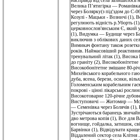
насправді від села залишилось 
Велика П’ятигірка — Романівка 
через Болярку(з під'здом до С-06
Козулі - Мацьки - Возничі (1)
,
В
регулюють відність р.Уборть (1)
церковнослов'янським Є, який у 
(1)
,
Видумка — Будище через Ба
виключив з облікових даних села
Вимикач фонтану також розетки
років. Наймасовіший реактивний 
тренувальний літак (1)
,
Висока П
до граніту (2)
,
Високобонітетне 
Високобонітетне змішане 80-рі
Михеївського корабельного гаю. 
дуба, ясена, берези, осики, вільх
Голоменським корабельним гаєм 
покрові - цінні лікарські рослин
Високотоварне 120-річне дубов
Виступовичі — Житомир — Моги
— Семенівка через Болячів (1)
,
Зустрічаються баранець звичайн
дво метрова копія (1)
,
Все для В
вогнище, гойдалка, затишок, сві
Барвінки (1)
,
Відвідувати краще 
Віддалений сектор села Клітня 