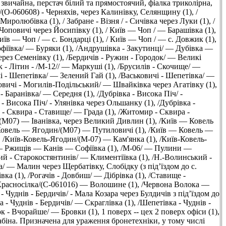
 звичайна, перстач білий та прямостоячий, фіалка триколірна,
/(O-060608) - Черняхів, через Калинівку, Селянщину (1)
,
/
 Миролюбівка (1)
,
/ Забране - Візня / - Сичівка через Луки (1)
,
/
- Чоповичі через Йосипівку (1)
,
/ Київ — Чоп / — Барашівка (1)
,
Київ — Чоп / — с. Бондарці (1)
,
/ Київ — Чоп / — с. Довжик (1)
,
офіївка/ — Буряки (1)
,
/Андрушівка - Закутинці/ — Дубівка —
ерез Семенівку (1)
,
/Бердичів - Ружин - Городок/ — Великі
к - Літин - /М-12// — Маркуші (1)
,
/Брусилів - Скочище/ —
і - Шепетівка/ — Зелений Гай (1)
,
/Васьковичі - Шепетівка/ —
вичі - Могилів-Подільський/ — Швайківка через Агатівку (1)
,
 - Баранівка/ — Середня (1)
,
/Дубрівка - Висока Піч/ -
 - Висока Піч/ - Улянівка через Ольшанку (1)
,
/Дубрівка -
- Сквира - Ставище/ — Града (1)
,
/Житомир - Сквира -
M07) — Іванівка, через Великий Дивлин (1)
,
/Київ — Ковель
Ковель — Ягодин/(M07) — Путиловичі (1)
,
/Київ — Ковель —
,
/Київ-Ковель-Ягодин/(M-07) — Кам'янка (1)
,
/Київ-Ковель-
 Ржищів — Канів — Софіївка (1)
,
/М-06/ — Пулини —
ий - Старокостянтинів/ — Климентіївка (1)
,
/Н.-Волинський -
/ — Малин через Щербатівку, Слобідку (з під’їздом до с.
вка (1)
,
/Рогачів - Довбиш/ — Дібрівка (1)
,
/Ставище -
расносілка/(C-061016) — Волошине (1)
,
/Червона Волока —
- Чуднів - Бердичів/ - Мала Козара через Булдичів з під’їздом до
 - Чуднів - Бердичів/ — Скраглівка (1)
,
/Шепетівка - Чуднів -
ок - Вчорайше/ — Бровки (1)
,
1 поверх -- цех 2 поверх офіси (1)
,
абіна. Призначена для ураження бронетехніки, у тому числі