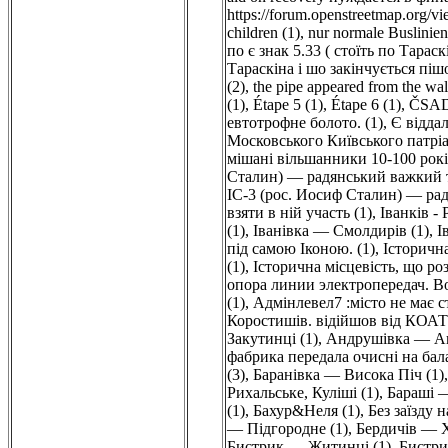
https://forum.openstreetmap.org/
children (1)
,
nur normale Buslinien
по є знак 5.33 ( стоїть по Тарас
Тараскіна і шо закінчується піш
(2)
,
the pipe appeared from the wall
(1)
,
Étape 5 (1)
,
Étape 6 (1)
,
ČSAD
евтотрофне болото. (1)
,
Є відда
Московського Київського патріар
мішані вільшанники 10-100 років
Сталин) — радянський важкий та
ІС-3 (рос. Иосиф Сталин) — рад
взяти в ній участь (1)
,
Іванків -
(1)
,
Іванівка — Смолдирів (1)
,
І
під самою Іконою. (1)
,
Історична
(1)
,
Історична місцевість, що ро
опора линии электропередач. Во
(1)
,
Адмінлевел7 :місто не має 
Коростишів. відійшов від КОАТУ
Закутинцi (1)
,
Андрушівка — Ан
фабрика передала очисні на бала
(3)
,
Баранівка — Висока Піч (1)
Рихальське, Куліші (1)
,
Бараші —
(1)
,
Бахур&Неля (1)
,
Без заїзду 
— Підгородне (1)
,
Бердичів — Х
Бистрик — Житинці (1)
,
Бистри