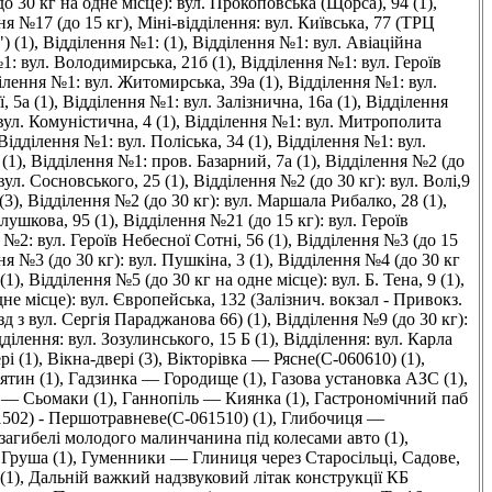
о 30 кг на одне місце): вул. Прокоповська (Щорса), 94 (1)
,
ня №17 (до 15 кг), Міні-відділення: вул. Київська, 77 (ТРЦ
) (1)
,
Відділення №1: (1)
,
Відділення №1: вул. Авіаційна
1: вул. Володимирська, 21б (1)
,
Відділення №1: вул. Героїв
ілення №1: вул. Житомирська, 39а (1)
,
Відділення №1: вул.
 5а (1)
,
Відділення №1: вул. Залізнична, 16а (1)
,
Відділення
ул. Комуністична, 4 (1)
,
Відділення №1: вул. Митрополита
Відділення №1: вул. Поліська, 34 (1)
,
Відділення №1: вул.
(1)
,
Відділення №1: пров. Базарний, 7а (1)
,
Відділення №2 (до
вул. Сосновського, 25 (1)
,
Відділення №2 (до 30 кг): вул. Волі,9
(3)
,
Відділення №2 (до 30 кг): вул. Маршала Рибалко, 28 (1)
,
лушкова, 95 (1)
,
Відділення №21 (до 15 кг): вул. Героїв
№2: вул. Героїв Небесної Сотні, 56 (1)
,
Відділення №3 (до 15
я №3 (до 30 кг): вул. Пушкіна, 3 (1)
,
Відділення №4 (до 30 кг
(1)
,
Відділення №5 (до 30 кг на одне місце): вул. Б. Тена, 9 (1)
,
не місце): вул. Європейська, 132 (Залізнич. вокзал - Привокз.
їзд з вул. Сергія Параджанова 66) (1)
,
Відділення №9 (до 30 кг):
ділення: вул. Зозулинського, 15 Б (1)
,
Відділення: вул. Карла
рі (1)
,
Вікна-двері (3)
,
Вікторівка — Рясне(C-060610) (1)
,
ятин (1)
,
Гадзинка — Городище (1)
,
Газова установка АЗС (1)
,
 — Сьомаки (1)
,
Ганнопіль — Киянка (1)
,
Гастрономічний паб
502) - Першотравневе(С-061510) (1)
,
Глибочиця —
 загибелі молодого малинчанина під колесами авто (1)
,
,
Груша (1)
,
Гуменники — Глиниця через Старосільці, Садове,
(1)
,
Дальній важкий надзвуковий літак конструкції КБ