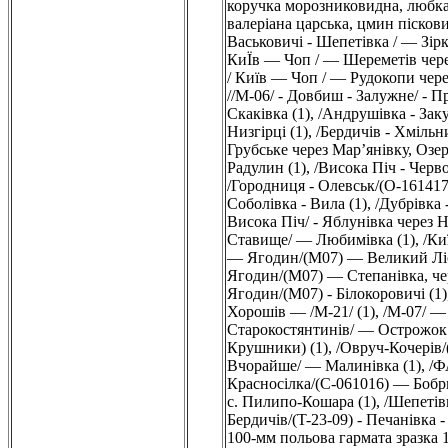
коручка морозниковидна, любка д
валеріана царська, цмин піскови
Васьковичі - Шепетівка / — Зірк
КиЇв — Чоп / — Шереметів через
/ Київ — Чоп / — Рудокопи чере
//М-06/ - Довбиш - Залужне/ - П
Скаківка (1)
,
/Андрушівка - Заку
Низгірці (1)
,
/Бердичів - Хмільн
Грубське через Мар’янівку, Озер
Радулин (1)
,
/Висока Піч - Черв
/Городниця - Олевськ/(О-161417
Соболівка - Вила (1)
,
/Дубрівка 
Висока Піч/ - Яблунівка через Н
Ставище/ — Любимівка (1)
,
/Ки
— Ягодин/(M07) — Великий Ліс
Ягодин/(M07) — Степанівка, чер
Ягодин/(M07) - Білокоровичі (1)
Хорошів — /М-21/ (1)
,
/М-07/ —
Старокостянтинів/ — Острожок 
Крушники) (1)
,
/Овруч-Кочерів/
Вчорайше/ — Малинівка (1)
,
/Ф
Красносілка/(С-061016) — Бобри
с. Пилипо-Кошара (1)
,
/Шепетів
Бердичів/(T-23-09) - Печанівка 
100-мм польова гармата зразка 