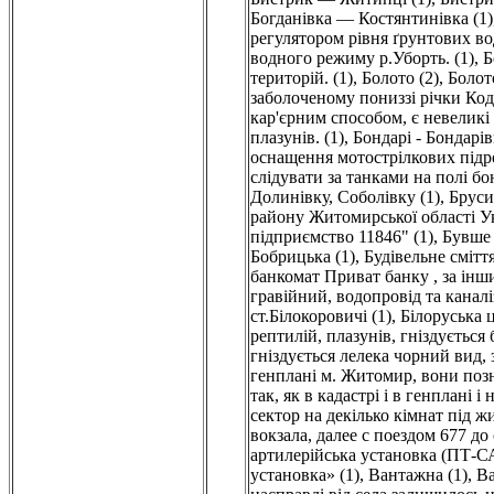
Богданівка — Костянтинівка (1)
регулятором рівня ґрунтових вод
водного режиму р.Уборть. (1)
,
Б
територій. (1)
,
Болото (2)
,
Болот
заболоченому пониззі річки Код
кар'єрним способом, є невеликі 
плазунів. (1)
,
Бондарі - Бондарів
оснащення мотострілкових підроз
слідувати за танками на полі бо
Долинівку, Соболівку (1)
,
Бруси
району Житомирської області Ук
підприємство 11846" (1)
,
Бувше 
Бобрицька (1)
,
Будівельне сміття
банкомат Приват банку , за інш
гравійний, водопровід та каналіз
ст.Білокоровичі (1)
,
Білоруська 
рептилій, плазунів, гніздується
гніздується лелека чорний вид, 
генплані м. Житомир, вони поз
так, як в кадастрі і в генплані і
сектор на декілько кімнат під ж
вокзала, далее с поездом 677 до
артилерійська установка (ПТ-СА
установка» (1)
,
Вантажна (1)
,
Ва