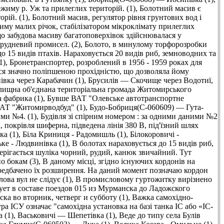
жиму р. Уж та прилеглих територій. (1)
,
Болотний масив є
рій. (1)
,
Болотний масив, регулятор рівня грунтових вод і
иму малих річок, стабілізатором мікроклімату прилеглих
що забудова масиву багатоповерхівок здійснювалася у
 рудневий промисел. (2)
,
Болото, в минулому торфорозробки
до 15 видів птахів. Нараховується 20 видів риб, земноводних та
1)
,
Бронетранспортер, розроблений в 1956 - 1959 роках для
нявся значно поліпшеною прохідністю, що дозволяла йому
вка через Карабачин (1)
,
Брусилів — Скочище через Водотиї,
елищна об'єднана територіальна громада Житомирського
 фабрика (1)
,
Бувше ВАТ "Олевське автотранспортне
ВАТ "Житомирводбуд" (1)
,
Будо-Бобриця(C-060609) — Гута-
ими №4. (1)
,
Будівля зі спірним номером : за одними даними №2
 покрівля шиферна, підведена лінія 380 В, під'їзний шлях
ка (1)
,
Біла Криниця - Радомишль (1)
,
Білокоровичі -
ьке - Людвинівка (1)
,
В болотах нараховується до 15 видів риб,
стерігається шуліка чорний, рудий, канюк звичайний. Тут
о бокам (3)
,
В даному місці, згідно існуючих кордонів на
редбачено їх розширення. На даний момент позначаю кордон
ова вул не слідує (1)
,
В промисловому гуртожитку вирізнено
ует в составе поездов 015 из Мурманска до Ладожского
ка во вторник, четверг и субботу (1)
,
Важка самохідно-
а ІСУ означає "самохідна установка на базі танка ІС або «ІС-
 (1)
,
Васьковичі — Шепетівка (1)
,
Веде до типу села Булів