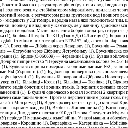
,
Болотний масив є регулятором рівня ґрунтових вод і водного ре
 і водного режиму, стабілізатором мікроклімату прилеглих терито
олотний масив, є регулятором рівня ґрунтових вод і водного реж
о - місцевість у Житомирі, народна назва якої пояснюється тим, 
енки, поблизу її впадіння у Кам'янку, де у давнину здійснювався
відкриті водойми. Місце поселення бобрів і ондатри, гніздиться 
ка (1)
,
Борiвка-Шнурiв Лiс З Під'Їздом До С.Лисиця (1)
,
Бордюр (
ділів і заміни в них застарілого БТР-152, від якого він відріз
ю (1)
,
Брусилів — Дібрівка через Лазарівку (1)
,
Брусилів — Романі
лів — Яструбна через Дібрівку, Яструбеньку (1)
,
Брусилівська с
раїни (1)
,
Брідок(C-060609) — Червоний Бір (1)
,
Бувша войлочна
Дочірнє підприємство "Пересувна механізована колона №156" 
 (1)
,
Будівля зі спірним номером : за одними даними №2 , за інш
ими №4 (Укрпошта). (1)
,
Будівля одноповерхова цегляно-металева,
ація відсутні. (1)
,
Бучмани - Білокоровичі - Діброва - Новоозерян
цукерня (1)
,
Більківці - Козак (1)
,
Більківці — Теснівка (1)
,
Бірківс
 багато видів болотних і водних птахів. Із пернатих хижаків спо
занесений (1)
,
В будівлі одночасово вокзал і житлові 2 квартири п
начені саме таким чином. Проте за перспективним розвитком, пе
 на сайті Мінгромад (1)
,
В день розвертається тут і до кінцевої Крил
итло з окремим входом (1)
,
В'язівка - Липлянщина (1)
,
Вагон след
 станции Дно, далее с поездом 010 до Пскова. Следует из Мурманс
У) періоду Німецько-радянської війни. У назві машини абревіатур
рварівка - Корощино (1)
,
Варварівка — Катеринівка — Мойсіївка