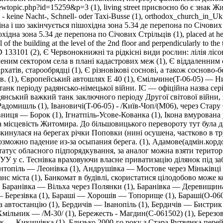
viewtopic.php?id=15259&p=3 (1)
,
living street присвоєно бо є знак Ж
 - keine Nacht-, Schnell- oder Taxi-Busse (1)
,
orthodox_church_in_Ukr
кіна і шо закінчується пішохідна зона 5.34 де перепона по Січових 
охідна зона 5.34 де перепона по Січових Стрільців (1)
,
placed at he
 of the building at the level of the 2nd floor and perpendicularly to the 
 133101 (2)
,
Є Червонокнижні та рідкісні види рослин: лілія лісов
леним сектором села в плані кадастрових меж (1)
,
Є віддаленним 
хатів, старообрядці (1)
,
Є різновікові соснові, а також сосново-б
. (1)
,
Європейський автошлях E 40 (1)
,
Ємільчине(T-06-05) — Ни
нк періоду радянсько-німецької війни. ІС — офіційна назва сер
янський важкий танк заключного періоду Другої світової війни, 
 Радомишль (1)
,
Івановичі(T-06-05) - /Київ-Чоп/(M06), через Стар
вниця — Борок (1)
,
Ігнатпіль-Усове-Кованка (1)
,
Ікона вмурована у
 місцевість Житомира. До більшовицького перевороту тут була да
зкинулася на берегах річки Поповки (нині осушена, частково в тр
зможно падение из-за осыпания берега. (1)
,
Адамове(адмін.корд
статус обласного підпорядкування, за аналог можна взяти терито
У у с. Теснівка враховуючи власне приватизацію ділянок під заб
топіль — Леонівка (1)
,
Андрушівка — Мостове через Міньківці 
нс міста (1)
,
Банкомат в будівлі, скористатися цілодобово може
,
Баранівка — Вільха через Полянки (1)
,
Баранівка — Деревищина
 Березівка (1)
,
Бараші — Хорошів — Топорище (1)
,
Бараші(O-060
на автостанцію (1)
,
Бердичів — Іванопіль (1)
,
Бердичів — Бистрик 
мільник — /М-30/ (1)
,
Бережесть - Магдин(С-061502) (1)
,
Березов
к — Кикишівка (1)
,
Близько 2000-го року з Стара Рутвянка пере