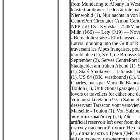
from Mundaring to Albany in West 
klostertraditioner. Leden är inte mär
Nienwohld (1)
,
Nur nachts in von 
CentrePort Circulator (Amon Carte
NPP 750 TS - Kyivska - 750kV near
Milín (I/66) — Lety (I/19) — No
- Bernadottestraße - Elbchaussee - 
Latvia, draining into the Gulf of R
traversant les Alpes françaises, p
inoubliable (1)
,
SVT, de Brousse-le
September (2)
,
Serves CentrePort 
Stadtgebiet am frühen Abend (1)
,
S
(1)
,
Starý Smokovec - Tatranská Ja
(1)
,
US 64 (OK, westbound) (1)
,
U
Charles, mais par Marseille Blanca
Toulon (1)
,
Unfuctional garages (1
lovers or travellers for either one
Voir aussi la relation 9 via Salon 
desservant Tarascon vont vers/vie
Marseille - Toulon (1)
,
Von Salzbur
звичний комп'ютер) (1)
,
Zlín — 
artificial reservoir left over from t
статусу населений пункт. Не є 
(1)
,
dинайсають у Гранд ДМС час
aid on recovery нуждается в фи