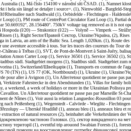
Australia (1)
,
Má číslo 154100 v národní síti ČSAD. (1)
,
Namnet kloste
kt i hela sin längd se detaljer i source=. (1)
,
Nienwohld - Bargfeld-Steg
Bf/Rheinallee nach Stadtwald (1)
,
Oebisfelde - Flechtingen - Haldensle
r Loop) (1)
,
PM route of CentrePort Circulator East Loop (1)
,
Partial 
 50.669192°, 28.156480°. 750kV voltage tag removed as it is not oper
vá Hospoda (I/20) — Strakonice (I/22) — Volyně — Vimperk — Stráž
Rissen (1)
,
Right Sector/Правий Сектор, Ukraine/Україна, (2)
,
Rises 
iga in Latvia, an arm of the Baltic Sea. Length 1,020km. (1)
,
Route des 
our une aventure accessible à tous. Sur les traces des coureurs du Tour
-Château à Trébas (1)
,
SVT, de Pont-de-Montvert à Saint-Juéry, balisa
Station Amon Carter Loop (1)
,
Service 36501 (1)
,
Service 36502 (1)
,
St
tadtbus südl. Stadtgebiet morgens (1)
,
Stadtbus südl. Stadtgebiet zum 
vorina (1)
,
Switzerland/Швейцарія (1)
,
Transports en commun de l'agg
S 70 (TN) (1)
,
US 77 (OK, Northbound) (1)
,
Ukraine (1)
,
Ukraine/Ук
rde pour aller à Avignon (1)
,
Un Aller/retour quotidient ne passe pas pa
)
,
Verkürzte Fahrstrecke in den Abendstunden (1)
,
Villas for family hol
 day, a weekend, a week of holidays or more in the Ukrainian Polissya p
et Cavaillon. Un Aller/retour quotidient ne passe pas par Marseille St-Ch
nnent de Nîmes (1)
,
Voir aussi la relation Languedoc-Roussillon 03 pour
g nach Peißenberg (1)
,
Wegenstedt - Calvörde - Wieglitz - Flechtingen
Březolupy — Uherské Hradiště (1)
,
anneau bleu (1)
,
anneaux bleu et r
he extraction of natural resources (2)
,
beinhaltet alle Verkehrslinien der V
відокремленою частиною Головки. (1)
,
cектор викраденого на мет
тину території (1)
,
eventful trip arouond Swabian Forests (1)
,
forest
нансовой помощи на воостановление; потребує фіннансової допом