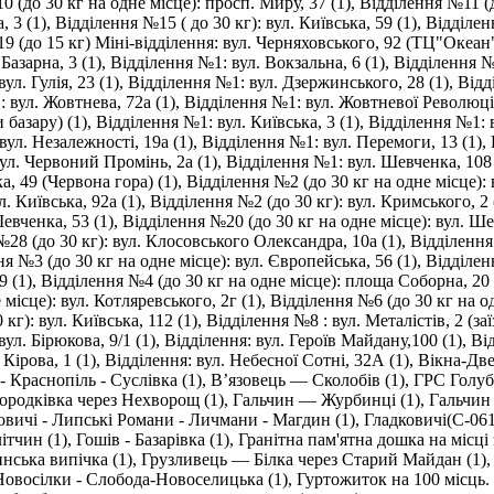
 (до 30 кг на одне місце): просп. Миру, 37 (1)
,
Відділення №11 (д
 3 (1)
,
Відділення №15 ( до 30 кг): вул. Київська, 59 (1)
,
Відділен
9 (до 15 кг) Міні-відділення: вул. Черняховського, 92 (ТЦ"Океан"
Базарна, 3 (1)
,
Відділення №1: вул. Вокзальна, 6 (1)
,
Відділення №
ул. Гулія, 23 (1)
,
Відділення №1: вул. Дзержинського, 28 (1)
,
Відд
 вул. Жовтнева, 72а (1)
,
Відділення №1: вул. Жовтневої Революції,
 базару) (1)
,
Відділення №1: вул. Київська, 3 (1)
,
Відділення №1: в
вул. Незалежності, 19а (1)
,
Відділення №1: вул. Перемоги, 13 (1)
,
ул. Червоний Промінь, 2а (1)
,
Відділення №1: вул. Шевченка, 108 
ка, 49 (Червона гора) (1)
,
Відділення №2 (до 30 кг на одне місце): 
л. Київська, 92а (1)
,
Відділення №2 (до 30 кг): вул. Кримського, 2 
евченка, 53 (1)
,
Відділення №20 (до 30 кг на одне місце): вул. Ше
28 (до 30 кг): вул. Клосовського Олександра, 10а (1)
,
Відділення 
я №3 (до 30 кг на одне місце): вул. Європейська, 56 (1)
,
Відділенн
9 (1)
,
Відділення №4 (до 30 кг на одне місце): площа Соборна, 20 
місце): вул. Котляревського, 2г (1)
,
Відділення №6 (до 30 кг на од
кг): вул. Київська, 112 (1)
,
Відділення №8 : вул. Металістів, 2 (за
вул. Бірюкова, 9/1 (1)
,
Відділення: вул. Героїв Майдану,100 (1)
,
Від
 Кірова, 1 (1)
,
Відділення: вул. Небесної Сотні, 32А (1)
,
Вікна-Две
 Краснопіль - Суслівка (1)
,
В’язовець — Сколобів (1)
,
ГРС Голуб
ородківка через Нехворощ (1)
,
Гальчин — Журбинці (1)
,
Гальчин
овичі - Липські Романи - Личмани - Магдин (1)
,
Гладковичі(С-061
ітчин (1)
,
Гошів - Базарівка (1)
,
Гранітна пам'ятна дошка на місці
нська випічка (1)
,
Грузливець — Білка через Старий Майдан (1)
 Новосілки - Слобода-Новоселицька (1)
,
Гуртожиток на 100 місць. 