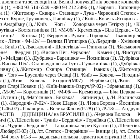
волиста та зеленоцвітна. Великі популяції лік рослин: конвалія
й (1)
,
+380 93 514 6549 +380 93 212 2496 (1)
,
/ Бараші - Топорище
а (1)
,
/ Житомир - Сквира - Ставище/ - Лука - Червоний Степок -
 ст. Курне, Грузливець, Павлівку (1)
,
/ Київ - Ковель -Ягодин / 
з Андріївку (1)
,
/ Київ — Чоп / — Ходорівка через Тетірку (1)
,
/ 
рутівка - Костянтинівка (1)
,
//М-06/ - Кременець - Біла Церква - С
тинці/ — Котівка (1)
,
/Бердичів - Ружин - Городок/ — Іванківці ч
ик - Літин - /М-12// — Велика П’ятигірка (1)
,
/Бердичів - Хмільни
а, Биків (1)
,
/Васьковичі - Шепетівка/ — Глинянка (1)
,
/Васькович
оне/ — Жерделі (1)
,
/Висока Піч - Червоне/ — Камені (1)
,
/Виступо
) - Майдан (1)
,
/Дубрівка - Баранівка/ — Йосипівка (1)
,
/Дубрівка
- Висока Піч/ - Старочуднівська Гута - Сульжинівка (1)
,
/Дубрівка
ивну (1)
,
/Житомир - Сквира - Ставище/ — Іванків (1)
,
/Житомир 
їв - Чоп/ — Брусилів через Осівці (1)
,
/Київ — Ковель — Ягодин/(
 (1)
,
/Київ — Ковель — Ягодин/(M07) — Вербівка (1)
,
/Київ — 
ез Старі Новаки (1)
,
/Київ-Іванків-Овруч/(Р-02) - Збраньківці (1)
,
/М-06/ — Коростишів (1)
,
/М-06/ — Кременець — Біла Церква —
 Лугини (1)
,
/Мар’янівка - Биківка/ — Зятинець (1)
,
/Н.-Волинськ
(1)
,
/Народичі- /Р-02// - Нове Шарне (1)
,
/Нова Борова - Йосипівка
(Т-06-07) - Раківщина - Велика Фосня(Р-28) (1)
,
/Р-18/ — Андруші
АСТIВ — ДІДІВЩИНА/ на БРУСИЛІВ (1)
,
/Червона Волока — К
чі (1)
,
/Шепетівка - Чуднів - Бердичів/ - Гордіївка (1)
,
/Шепетівка 
ка - Чуднів - Бердичів/ — Гардишівка через Кустин (1)
,
/Шепетівка
- Любар(H-03) (1)
,
/ст. Степок - Вчорайше/ — Івниця (1)
,
/ст. Степ
1944 року БС-3 — радянська польова гармата конструкції В. Г. Гр