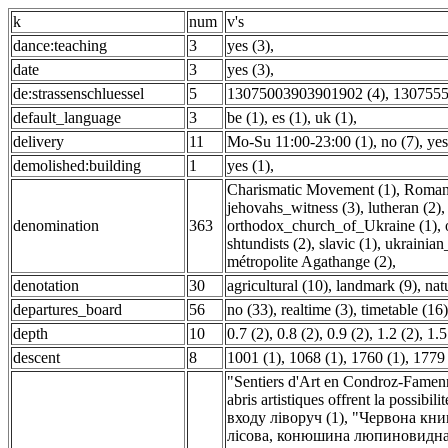
k
num
v's
dance:teaching
3
yes (3)
,
date
3
yes (3)
,
de:strassenschluessel
5
13075003903901902 (4)
,
1307555
default_language
3
be (1)
,
es (1)
,
uk (1)
,
delivery
11
Mo-Su 11:00-23:00 (1)
,
no (7)
,
yes
demolished:building
1
yes (1)
,
Charismatic Movement (1)
,
Roman 
jehovahs_witness (3)
,
lutheran (2)
denomination
363
orthodox_church_of_Ukraine (1)
,
shtundists (2)
,
slavic (1)
,
ukrainian
métropolite Agathange (2)
,
denotation
30
agricultural (10)
,
landmark (9)
,
nat
departures_board
56
no (33)
,
realtime (3)
,
timetable (16)
depth
10
0.7 (2)
,
0.8 (2)
,
0.9 (2)
,
1.2 (2)
,
1.5
descent
8
1001 (1)
,
1068 (1)
,
1760 (1)
,
1779 
"Sentiers d'Art en Condroz-Famenne"
abris artistiques offrent la possibil
входу ліворуч (1)
,
"Червона книг
лісова, конюшина люпиновидна т