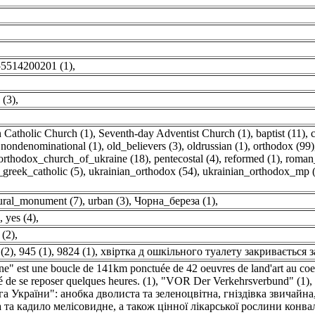
5514200201 (1)
,
 (3)
,
Catholic Church (1)
,
Seventh-day Adventist Church (1)
,
baptist (11)
,
,
nondenominational (1)
,
old_believers (3)
,
oldrussian (1)
,
orthodox (99)
orthodox_church_of_ukraine (18)
,
pentecostal (4)
,
reformed (1)
,
roman_
_greek_catholic (5)
,
ukrainian_orthodox (54)
,
ukrainian_orthodox_mp 
ural_monument (7)
,
urban (3)
,
Чорна_береза (1)
,
,
yes (4)
,
 (2)
,
(2)
,
945 (1)
,
9824 (1)
,
хвіртка д ошкільного туалету закривається 
 est une boucle de 141km ponctuée de 42 oeuvres de land'art au coeur de
ité de se reposer quelques heures. (1)
,
"VOR Der Verkehrsverbund" (1)
,
а України": анобка дволиста та зеленоцвітна, гніздівка звичайна
а кадило мелісовидне, а також цінної лікарської рослини конвалі