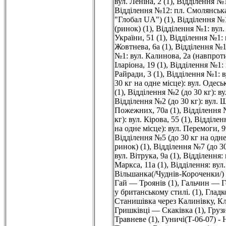
вул. Леніна, 2 (1)
,
Відділення №10
Відділення №12: пл. Смолянська,
"Глобал UA") (1)
,
Відділення №1
(ринок) (1)
,
Відділення №1: вул. 
України, 51 (1)
,
Відділення №1: в
Жовтнева, 6а (1)
,
Відділення №1:
№1: вул. Калинова, 2а (навпроти
Іларіона, 19 (1)
,
Відділення №1: 
Райради, 3 (1)
,
Відділення №1: в
30 кг на одне місце): вул. Одесь
(1)
,
Відділення №2 (до 30 кг): ву
Відділення №2 (до 30 кг): вул. Ш
Пожежних, 70а (1)
,
Відділення №
кг): вул. Кірова, 55 (1)
,
Відділенн
на одне місце): вул. Перемоги, 9
Відділення №5 (до 30 кг на одне 
ринок) (1)
,
Відділення №7 (до 30 
вул. Вітрука, 9а (1)
,
Відділення: 
Маркса, 11а (1)
,
Відділення: вул.
Вільшанка(/Чуднів-Короченки/) -
Гай — Троянів (1)
,
Гальчин — Г
у британському стилі. (1)
,
Гладк
Станишівка через Калинівку, Кл
Гришківці — Скаківка (1)
,
Грузи
Травневе (1)
,
Гуничі(Т-06-07) -