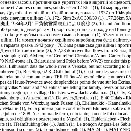
огневих засобів противника в укриттях і на відкритій місцевості.
uronne et 7 autres communes; subdivisé en 12 EPT (1)
,
14 маршрутів с
ду Другої світової війни. Серійно випускалася з 1937 по 1946 рік,
всіх значущих війнах (1)
,
172.45km 2хАС 300/39 (1)
,
177.26km 5А
業廃止 1984年2月1日貨物営業廃止により廃線 (2)
,
1st and 2nd floor
500 років, в діаметрі - 2м. Говорять, що під час походу на Польщ
, а під цим дубом стояв намет самого Богдана. (1)
,
57-мм протита
ї війни. На момент початку серійного виробництва була найпоту
а гармата зразка 1942 року - 76,2-мм радянська дивізійна і про
Другої Світової війни (3)
,
A 2,285km river that flows from Russia, t
no stopping. (4)
,
AM route of CentrePort Circulator (Amon Carter Loop
LF9 NAP-route (1)
,
Belarusians (and Poles before WW2) consider this part
icial Lithuanian data the whole river is Verseka, but not according to 
onhoven (1)
,
Bus Stop, 62 Ri.Ostbahnhof (1)
,
C'est une des rares rues de
tte relation est commune aux TER Rhône-Alpes où elle a le numéro 05
pes de Haute-Provence avec de splendides points de vue sur les Écrins. 
ng villas “Inna” and “Valentina” are letting for family, lovers or trave
ytomyr region, near village Denishy. www.dachavalia.in.ua (1)
,
City, E
Spakenburg en Amsterdam (1)
,
Datwyler/Детвілер (1)
,
E 40 Calais - Ri
chen Straße von Würzburg nach Füssen (1)
,
Elielinaukio - Kannelmäk
yn/Малин (1)
,
Foi a primeira ponte construída em Blumenau sobre o Rio
 e julho de 1898. A estrutura de ferro, entretanto, somente foi colocad
арів, які офіційно представлені в Україні. (1)
,
Haldensleben - Flecht
te (1)
,
ITeamBulding Site (1)
,
JustIn (1)
,
Le tronçon Angers-Les Sables
 transport scolaire. (2)
,
Long distance path (1)
,
MA 24 (1)
,
MALYNFO