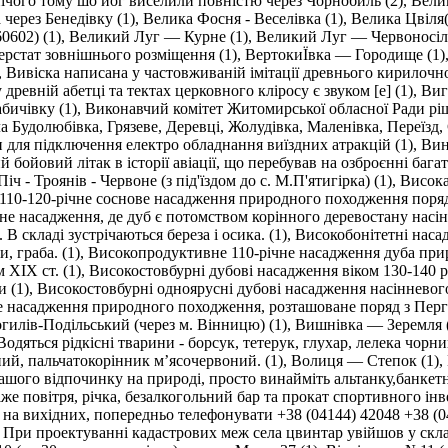
нічого тому шо йог виселили повністю через Чорнобиль (2)
,
Вели
через Бенедівку (1)
,
Велика Фосня - Веселівка (1)
,
Велика Цвіля(
0602) (1)
,
Великий Луг — Курне (1)
,
Великий Луг — Червоносілк
ерстат зовнішнього розміщення (1)
,
ВертокиЇвка — Городище (1)
,
Вивіска написана у частовживаній імітації древнього кирилочн
древній абетці та тектах церковного кліросу є звуком [e] (1)
,
Виг
бичівку (1)
,
Виконавчий комітет Житомирської обласної Ради ріш
 Будолюбівка, Грязеве, Деревці, Жолудівка, Маленівка, Переїзд, С
 для підключення електро обладнання виїздних атракцій (1)
,
Вин
бойовий літак в історії авіації, що перебував на озброєнні бага
іч - Троянів - Червоне (з під'їздом до с. М.П'ятигірка) (1)
,
Висока
110-120-річне соснове насадження природного походження поряд
чне насадження, де дуб є потомством корінного деревостану нас
В складі зустрічаються береза і осика. (1)
,
Високобонітетні насад
и, граба. (1)
,
Високопродуктивне 110-річне насадження дуба прир
XIX ст. (1)
,
Високостовбурні дубові насадження віком 130-140 ро
и (1)
,
Високостовбурні одноярусні дубові насадження насінневого п
е насадження природного походження, розташоване поряд з Перга
лів-Подільський (через м. Вінницю) (1)
,
Вишнівка — Зеремля 
Водяться рідкісні тварини - борсук, тетерук, глухар, лелека чор
ий, пальчатокорінник м’ясочервоний. (1)
,
Волиця — Степок (1)
,
ашого відпочинку на природі, просто винайміть альтанку,банкет
же повітря, річка, безалкогольний бар та прокат спортивного інв
на вихідних, попередньо телефонувати +38 (04144) 42048 +38 (04
. При проектуванні кадастрових меж села цвинтар увійшов у склад