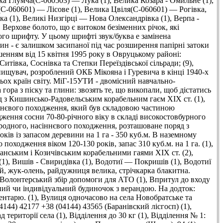
ка Глумча(C-060503) — Лука (1)
,
Велика Козара - Омильне (1)
,
C-060601) — Лісове (1)
,
Велика Цвіля(C-060601) — Рогівка,
а (1)
,
Великі Низгірці — Нова Олександрівка (1)
,
Верпа -
,
Верхове болото, що є витоком безіменних річок, які
ого шрифту. У цьому шрифті звук/буква е замінена
ин - є залишком засипаної під час розширення папірні затоки
енням від 15 квітня 1995 року в Овруцькому районі:
итівка, Соснівка та Степки Переїздівської сільради; (9)
,
ищувач, розроблений ОКБ Мікояна і Гуревича в кінці 1940-х
тьох країн світу. МіГ-15УТИ - двомісний навчально-
 гора з піску та глини: звозять те, що викопали, щоб дістатись
 з Кишинсько-Радовельським корабельним гаєм XIX ст. (1)
,
іннєвого походження, який був складовою частиною
ження сосни 70-80-річного віку в складі високостовбурного
одного, насіннєвого походження, розташоване поряд з
ків із запасом деревини на 1 га - 350 куб.м. В наземному
оходження віком 120-130 років, запас 310 куб.м. на 1 га. (1)
,
нським і Козичівським корабельними гаями XIX ст. (2)
,
(1)
,
Вишів - Свиридівка (1)
,
Водотиї — Покришів (1)
,
Водотиї
ний, жук-олень, райдужниця велика, стрічкарка блакитна.
Волонтерський збір допомоги для АТО (1)
,
Впритул до входу
ний чи індивідуальний будиночок з верандою. На додток:
ентарю. (1)
,
Вулиця одночасово на села Новобратське та
144) 42177 +38 (04144) 43565 (Баранівский лісгосп) (1)
,
 території села (1)
,
Відділення до 30 кг (1)
,
Відділення № 1: