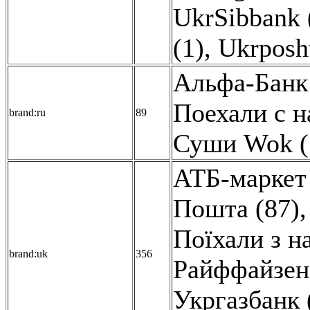
UkrSibbank 
(1)
,
Ukrposh
Альфа-Банк 
Поехали с н
brand:ru
89
Суши Wok (
АТБ-маркет 
Пошта (87)
Поїхали з н
brand:uk
356
Райффайзен 
Укргазбанк 