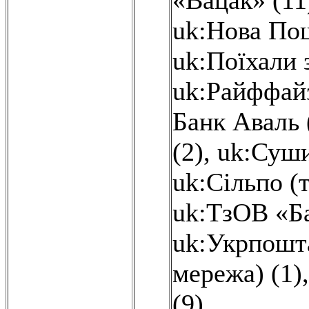
«Вацак» (11
uk:Нова Пош
uk:Поїхали 
uk:Райффайз
Банк Аваль 
(2)
,
uk:Суши
uk:Сільпо (
uk:ТзОВ «Ба
uk:Укрпошта
мережа) (1)
(9)
,