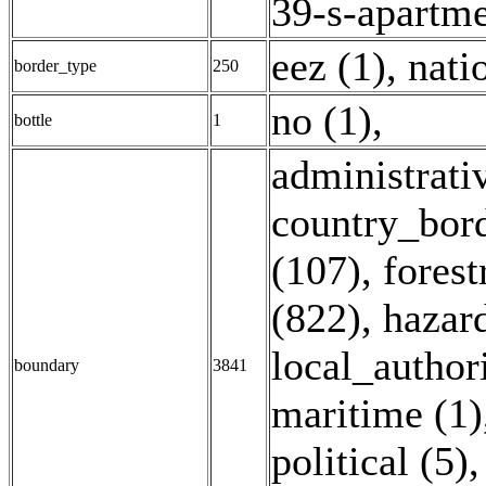
39-s-apartme
eez (1)
,
nati
border_type
250
no (1)
,
bottle
1
administrati
country_bord
(107)
,
forest
(822)
,
hazard
local_authori
boundary
3841
maritime (1)
political (5)