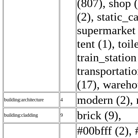
(807)
,
shop 
(2)
,
static_c
supermarket 
tent (1)
,
toil
train_station
transportatio
(17)
,
wareho
modern (2)
,
building:architecture
4
brick (9)
,
building:cladding
9
#00bfff (2)
,