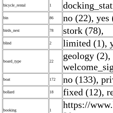
docking_stat
bicycle_rental
1
no (22)
,
yes 
bin
86
stork (78)
,
birds_nest
78
limited (1)
,
blind
2
geology (2)
,
board_type
22
welcome_sig
no (133)
,
pri
boat
172
fixed (12)
,
r
bollard
18
https://www
booking
1