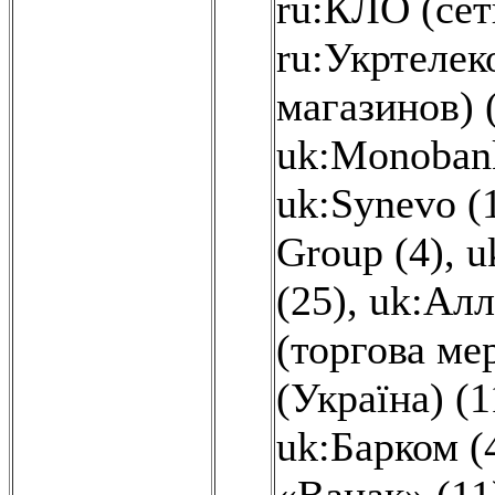
ru:КЛО (сет
ru:Укртелек
магазинов) 
uk:Monobank
uk:Synevo (
Group (4)
,
u
(25)
,
uk:Алл
(торгова ме
(Україна) (1
uk:Барком (