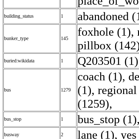
place_of_wor
abandoned (
building_status
1
foxhole (1)
,
bunker_type
145
pillbox (142
Q203501 (1)
buried:wikidata
1
coach (1)
,
de
(1)
,
regional
bus
1279
(1259)
,
bus_stop (1)
bus_stop
1
lane (1)
,
yes
busway
2