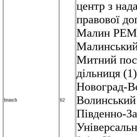
центр з над
правової до
Малин РЕМ 
Малинський
Митний пост
дільниця (1)
Новоград-В
Волинський в
branch
62
Південно-За
Універсальн