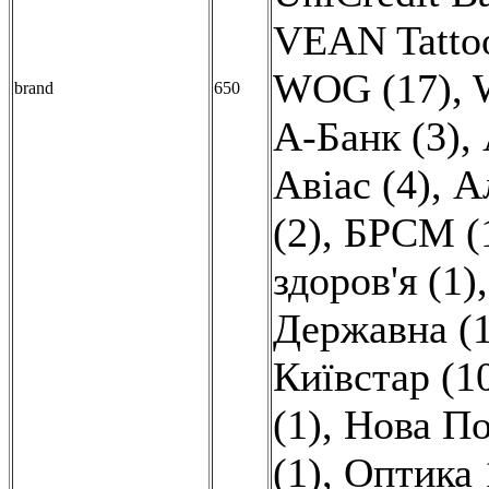
VEAN Tattoo
WOG (17)
,
brand
650
А-Банк (3)
,
Авіас (4)
,
А
(2)
,
БРСМ (
здоров'я (1)
Державна (1
Київстар (1
(1)
,
Нова По
(1)
,
Оптика 1