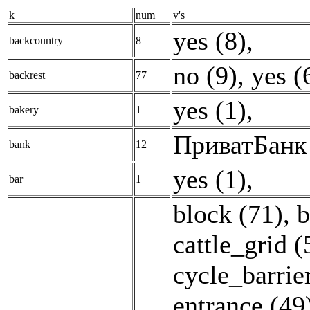
k
num
v's
yes (8)
,
backcountry
8
no (9)
,
yes (
backrest
77
yes (1)
,
bakery
1
ПриватБанк 
bank
12
yes (1)
,
bar
1
block (71)
,
b
cattle_grid (
cycle_barrier
entrance (49