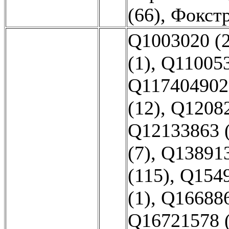
(66)
,
Фокстр
Q1003020 (2
(1)
,
Q110053
Q117404902 
(12)
,
Q12082
Q12133863 
(7)
,
Q138913
(115)
,
Q1549
(1)
,
Q166886
Q16721578 (