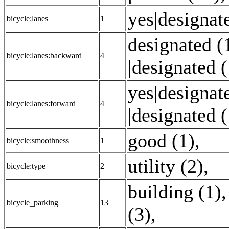
yes|designat
bicycle:lanes
1
designated (
bicycle:lanes:backward
4
|designated (
yes|designat
bicycle:lanes:forward
4
|designated (
good (1)
,
bicycle:smoothness
1
utility (2)
,
bicycle:type
2
building (1)
bicycle_parking
13
(3)
,