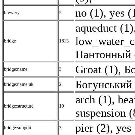
no (1)
,
yes (
brewery
2
aqueduct (1)
low_water_cr
bridge
1613
Пантонный 
Groat (1)
,
Бо
bridge:name
3
Богунський 
bridge:name:uk
2
arch (1)
,
bea
bridge:structure
19
suspension (
pier (2)
,
yes 
bridge:support
3