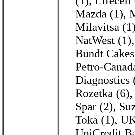
(1)
,
Lifecell 
Mazda (1)
,
M
Milavitsa (1
NatWest (1)
Bundt Cakes
Petro-Canada
Diagnostics 
Rozetka (6)
Spar (2)
,
Suz
Toka (1)
,
UK
UniCredit B