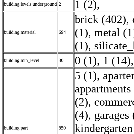
1 (2)
,
building:levels:underground
2
brick (402)
,
(1)
,
metal (1
building:material
694
(1)
,
silicate
0 (1)
,
1 (14)
building:min_level
30
5 (1)
,
aparte
appartments 
(2)
,
commerc
(4)
,
garages 
kindergarten
building:part
850