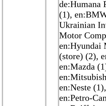
de:Humana P
(1)
,
en:BMW
Ukrainian In
Motor Comp
en:Hyundai 
(store) (2)
,
e
en:Mazda (1
en:Mitsubish
en:Neste (1)
en:Petro-Can