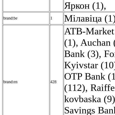
Яркон (1)
,
Мілавіца (1
brand:be
1
ATB-Market 
(1)
,
Auchan 
Bank (3)
,
Fo
Kyivstar (10
OTP Bank (1
brand:en
428
(112)
,
Raiff
kovbaska (9
Savings Bank