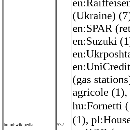
en:Raiffeise
(Ukraine) (7
en:SPAR (ret
en:Suzuki (1
en:Ukrposhta
en:UniCredit
(gas stations
agricole (1)
hu:Fornetti (
(1)
,
pl:House
brand:wikipedia
532