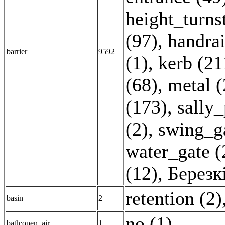
height_turnst
(97)
,
handrai
barrier
9592
(1)
,
kerb (21
(68)
,
metal (
(173)
,
sally_
(2)
,
swing_ga
water_gate (
(12)
,
Березк
retention (2)
basin
2
no (1)
,
bath:open_air
1