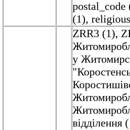
postal_code 
(1)
,
religiou
ZRR3 (1)
,
Z
Житомиробл
у Житомирсь
"Коростенсь
Коростишів
Житомиробл
Житомиробл
відділення (