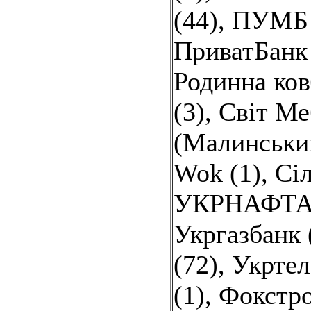
(44)
,
ПУМБ 
ПриватБанк 
Родинна ков
(3)
,
Світ Ме
(Малинський
Wok (1)
,
Сіл
УКРНАФТА 
Укргазбанк 
(72)
,
Укртел
(1)
,
Фокстро