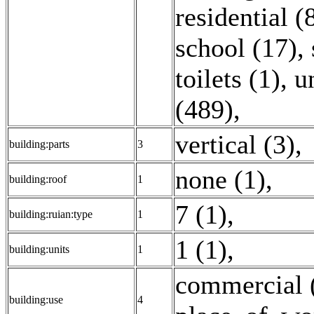
residential (
school (17)
,
toilets (1)
,
u
(489)
,
vertical (3)
,
building:parts
3
none (1)
,
building:roof
1
7 (1)
,
building:ruian:type
1
1 (1)
,
building:units
1
commercial 
building:use
4