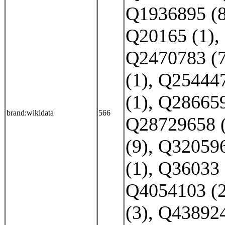
Q1936895 (8
Q20165 (1)
,
Q2470783 (7
(1)
,
Q254447
(1)
,
Q286659
brand:wikidata
566
Q28729658 (
(9)
,
Q320596
(1)
,
Q36033 
Q4054103 (2
(3)
,
Q438924