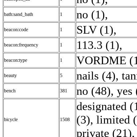
no (1)
,
bath:sand_bath
1
SLV (1)
,
beacon:code
1
113.3 (1)
,
beacon:frequency
1
VORDME (1
beacon:type
1
nails (4)
,
tan
beauty
5
no (48)
,
yes 
bench
381
designated (
(3)
,
limited 
bicycle
1508
private (21)