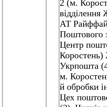
2 (м. Корост
відділення 
АТ Райффайз
Поштового з
Центр пошто
Коростень)
Укрпошта (
м. Коростен
й обробки і
Цех поштово