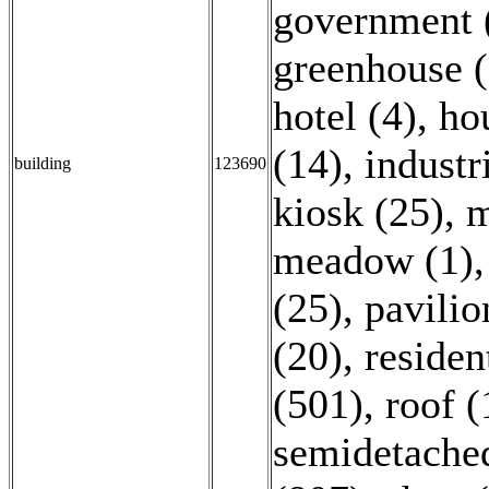
government 
greenhouse 
hotel (4)
,
ho
(14)
,
industr
building
123690
kiosk (25)
,
m
meadow (1)
(25)
,
pavilio
(20)
,
residen
(501)
,
roof (
semidetache