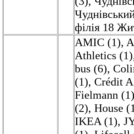
(3)
,
Чуднівс
Чуднівський
філія 18 Жи
AMIC (1)
,
A
Athletics (1)
bus (6)
,
Coli
(1)
,
Crédit A
Fielmann (1
(2)
,
House (
IKEA (1)
,
J