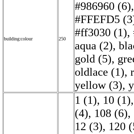
#986960 (6)
#FFEFD5 (3
#ff3030 (1)
,
building:colour
250
aqua (2)
,
bla
gold (5)
,
gre
oldlace (1)
,
yellow (3)
,
y
1 (1)
,
10 (1)
(4)
,
108 (6)
,
12 (3)
,
120 (