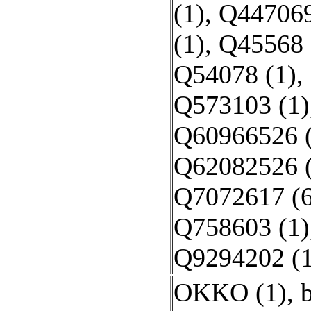
(1)
,
Q447069
(1)
,
Q45568 
Q54078 (1)
,
Q573103 (1)
Q60966526 (
Q62082526 (
Q7072617 (6
Q758603 (1)
Q9294202 (1
OKKO (1)
,