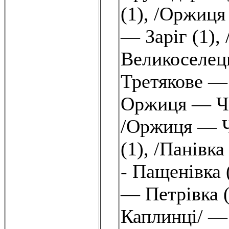
(1)
,
/Оржиця
— Заріг (1)
,
Великоселець
Третякове — 
Оржиця — Чу
/Оржиця — Ч
(1)
,
/Панівка
- Пащенівка 
— Петрівка (
Каплинці/ — 