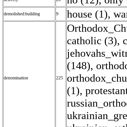
house (1)
,
wa
demolished:building
9
Orthodox_Chu
catholic (3)
,
c
jehovahs_witn
(148)
,
orthod
orthodox_chu
denomination
225
(1)
,
protestan
russian_ortho
ukrainian_gre