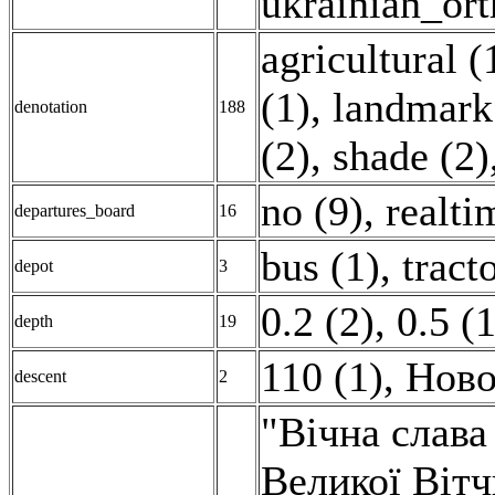
ukrainian_or
agricultural (
(1)
,
landmark
denotation
188
(2)
,
shade (2)
no (9)
,
realti
departures_board
16
bus (1)
,
tract
depot
3
0.2 (2)
,
0.5 (1
depth
19
110 (1)
,
Ново
descent
2
"Вічна слава
Великої Вітч