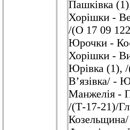
Пашківка (1)
Хорішки - Ве
/(О 17 09 12
Юрочки - Кос
Хорішки - Ви
Юрівка (1)
,
В’язівка/ - 
Манжелія - П
/(Т-17-21)/Г
Козельщина/ 