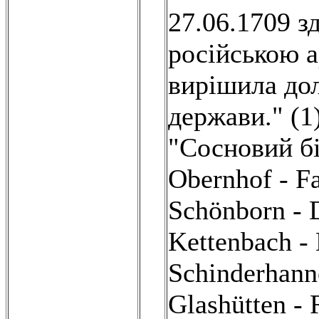
27.06.1709 з
російською а
вирішила дол
держави." (1
"Сосновий бi
Obernhof - Fa
Schönborn - 
Kettenbach - 
Schinderhanne
Glashütten - 