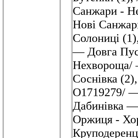
Санжари - Не
Нові Санжар
Солониці (1)
— Довга Пус
Нехвороща/ 
Соснівка (2)
О1719279/ — 
Дабинівка —
Оржиця - Хор
Круподеренц