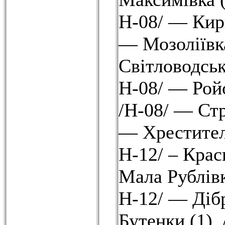
Н-08/ — Кир
— Мозоліївка
Світловодськ
Н-08/ — Ройо
/Н-08/ — Стр
— Хрестител
Н-12/ – Крас
Мала Рублівк
Н-12/ — Дібр
Бутенки (1)
,