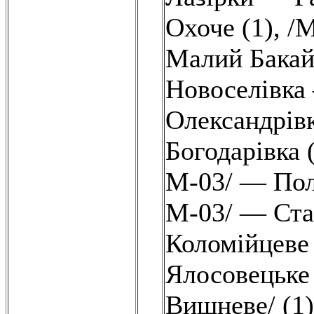
Охоче (1)
,
/М
Малий Бака
Новоселівка
Олександрівк
Богодарівка 
М-03/ — Пол
М-03/ — Ст
Коломійцеве 
Ялосовецьке 
Вишневе/ (1)