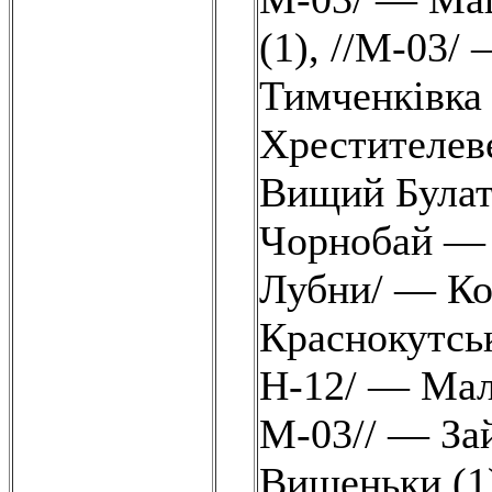
(1)
,
//М-03/
Тимченківка 
Хрестителе
Вищий Булат
Чорнобай —
Лубни/ — Ко
Краснокутсь
Н-12/ — Мал
М-03// — Зай
Вишеньки (1