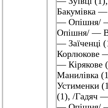
— Зуївці (1)
Бакумівка —
— Опішня/ —
Опішня/ — В
— Заїченці (
Корлюкове —
— Кірякове (
Манилівка (1
Устименки (
(1)
,
/Гадяч —
— Опішня/ —