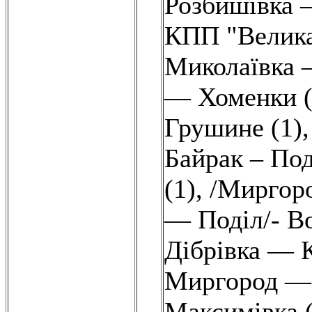
Розбишівка –
КПП "Велика 
Миколаївка 
— Хоменки (
Грушине (1)
Байрак – Под
(1)
,
/Миргор
— Поділ/- Во
Дібрівка — 
Миргород — 
Максимівка (