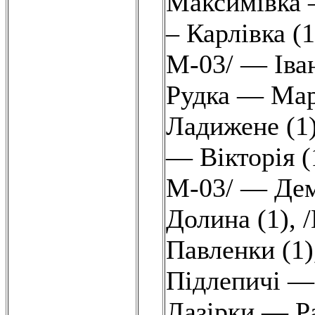
Максимівка –
– Карлівка (1
М-03/ — Іван
Рудка — Мар
Ладижене (1
— Вікторія (
М-03/ — Дем
Долина (1)
,
Павленки (1)
Підлепичі — 
Лазірки — Ра