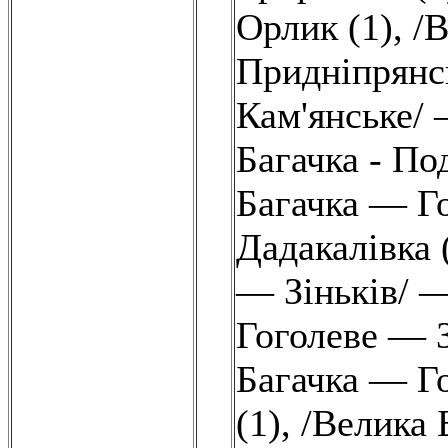
Орлик (1)
,
/В
Придніпрянсь
Кам'янське/ 
Багачка - Под
Багачка — Г
Дадакалівка 
— Зіньків/ 
Гоголеве — З
Багачка — Го
(1)
,
/Велика 