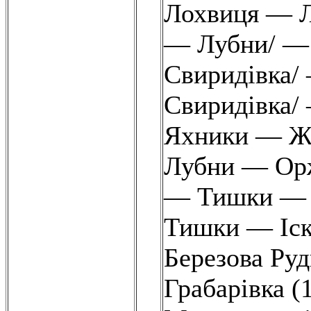
Лохвиця — Л
— Лубни/ — 
Свиридівка/
Свиридівка/
Яхники — Жа
Лубни — Орж
— Тишки — І
Тишки — Іскі
Березова Ру
Грабарівка (