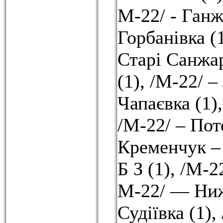
М-22/ - Ганж
Горбанівка (
Старі Санжар
(1)
,
/М-22/ –
Чапаєвка (1)
/М-22/ – Пот
Кременчук – 
Б З (1)
,
/М-2
М-22/ — Ниж
Судіївка (1)
,