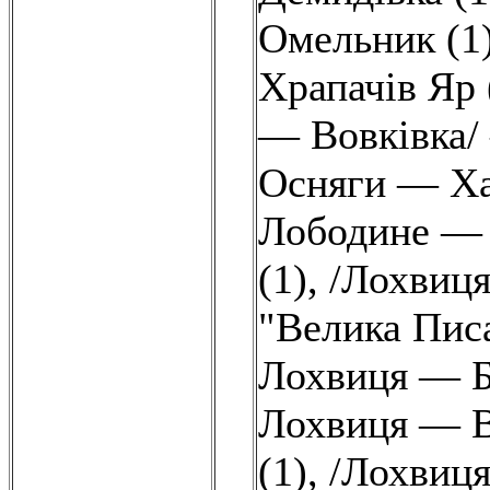
Омельник (1
Храпачів Яр 
— Вовківка/
Осняги — Ха
Лободине — 
(1)
,
/Лохвиця
"Велика Писа
Лохвиця — Б
Лохвиця — В
(1)
,
/Лохвиц