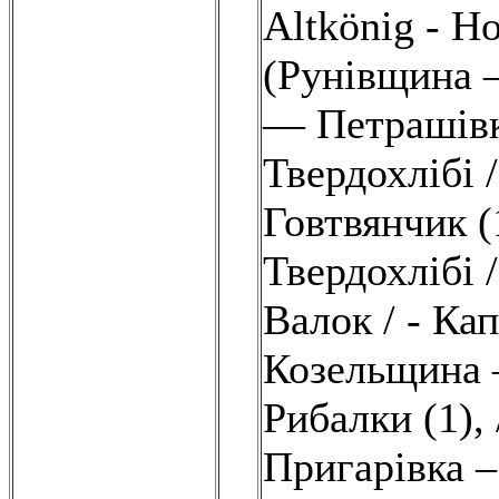
Altkönig - Ho
(Рунівщина 
— Петрашівк
Твердохлібі /
Говтвянчик (
Твердохлібі 
Валок / - Кап
Козельщина –
Рибалки (1)
,
Пригарівка –