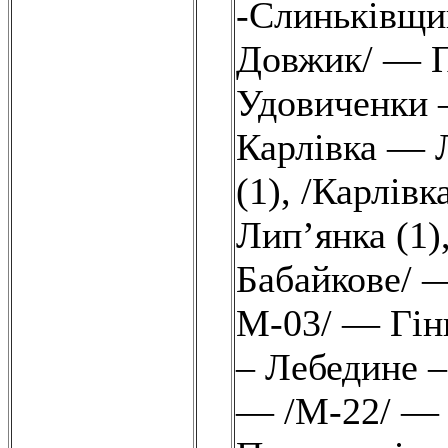
-Слиньківщи
Довжик/ — П
Удовиченки 
Карлівка — 
(1)
,
/Карлівк
Лип’янка (1)
Бабайкове/ —
М-03/ — Гінц
– Лебедине –
— /М-22/ — 