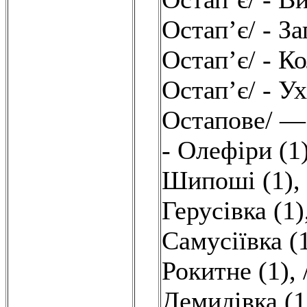
Остап’є/ - За
Остап’є/ - Ко
Остап’є/ - Ух
Остапове/ — 
- Олефіри (1
Шипоші (1)
,
Герусівка (1)
Самусіївка (
Рокитне (1)
,
Демидівка (1