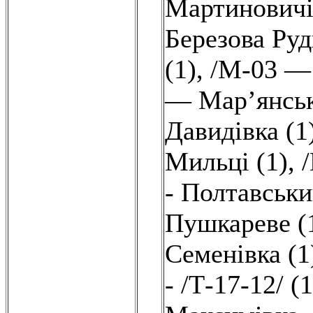
Мартиновичі
Березова Ру
(1)
,
/М-03 —
— Мар’янськ
Давидівка (1
Мильці (1)
,
- Полтавськи
Пушкареве (
Семенівка (1
- /Т-17-12/ (1