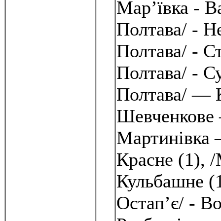
Мар’ївка - В
Полтава/ - Н
Полтава/ - С
Полтава/ - С
Полтава/ — 
Шевченкове 
Мартинівка
Красне (1)
,
/
Кульбашне (
Остап’є/ - В