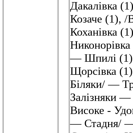
Дакалівка (1
Козаче (1)
,
/
Коханівка (1
Никонорівка 
— Шпилі (1)
Щорсівка (1)
Біляки/ — Тр
Залізняки —
Високе - Удо
— Стадня/ —