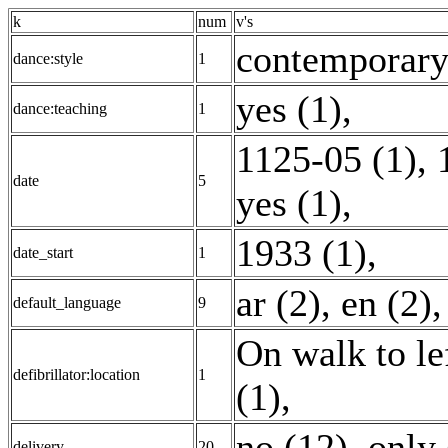
k
num
v's
contemporary;
dance:style
1
yes (1)
,
dance:teaching
1
1125-05 (1)
,
date
5
yes (1)
,
1933 (1)
,
date_start
1
ar (2)
,
en (2)
default_language
9
On walk to le
defibrillator:location
1
(1)
,
no (12)
,
only 
delivery
20