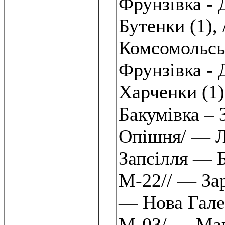
Фрунзівка - 
Бутенки (1)
,
Комсомольськ
Фрунзівка - 
Харченки (1)
Бакумівка – 
Опішня/ — Л
Запсілля — 
М-22// — Зар
— Нова Гале
М-03/ — Маш