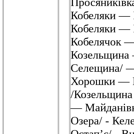
Просяниківк
Кобеляки — 
Кобеляки — 
Кобелячок —
Козельщина
Селещина/ —
Хорошки — В
/Козельщина
— Майданівк
Озера/ - Кел
Остап’є/ - В