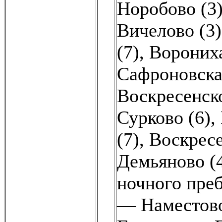
Норобово (3
Вичелово (3)
(7)
,
Вороних
Сафроновска
Воскресенс
Сурково (6)
,
(7)
,
Воскрес
Демьяново (
ночного преб
— Наместово