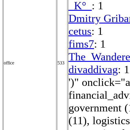
_K°_
: 1
Dmitry Griba
cetus
: 1
fims7
: 1
The_Wandere
office
533
divaddivag
: 1
')" onclick="
financial_adv
government (
(11)
,
logistic