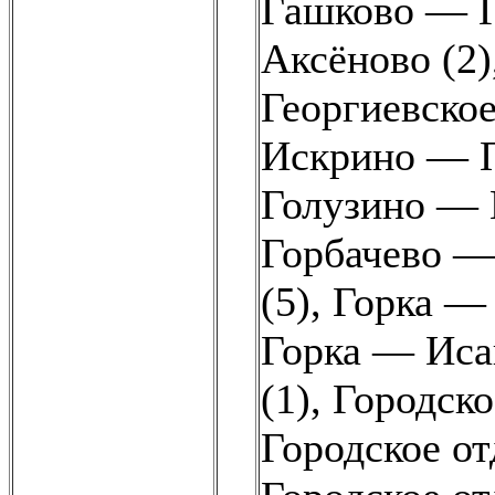
Гашково — Г
Аксёново (2)
Георгиевско
Искрино — П
Голузино — 
Горбачево —
(5)
,
Горка — 
Горка — Иса
(1)
,
Городско
Городское от