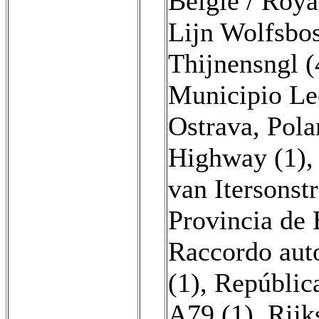
België / Roya
Lijn Wolfsbos
Thijnensngl (
Municipio Le
Ostrava, Pola
Highway (1)
van Itersonstr
Provincia de 
Raccordo auto
(1)
,
República
A79 (1)
,
Rijk