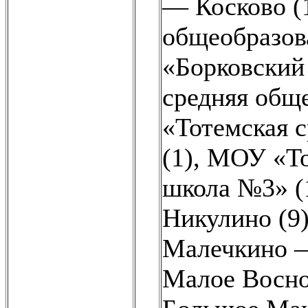
— Косково (
общеобразова
«Борковский
средняя общ
«Тотемская 
(1)
,
МОУ «То
школа №3» (
Никулино (9
Малечкино —
Малое Восно