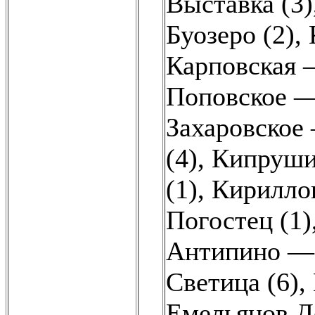
Выставка (3)
Буозеро (2)
,
Карповская 
Поповское —
Захаровское
(4)
,
Кипруши
(1)
,
Кирилло
Погостец (1)
Антипино — 
Светица (6)
,
Емельянов Д