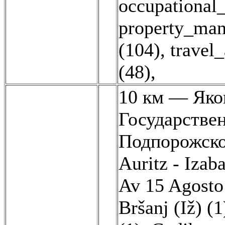
occupational_
property_man
(104)
,
travel_
(48)
,
10 км — Яков
Государстве
Подпорожско
Auritz - Izaba
Av 15 Agosto
Bršanj (Iž) (1