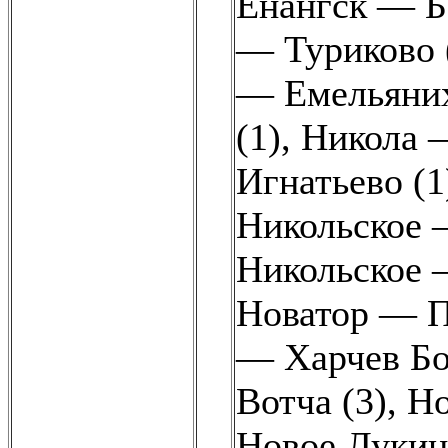
Енангск — Б
— Туриково 
— Емельяних
(1)
,
Никола 
Игнатьево (1
Никольское 
Никольское 
Новатор — П
— Харчев Бор
Вотча (3)
,
Но
Новое Лукин