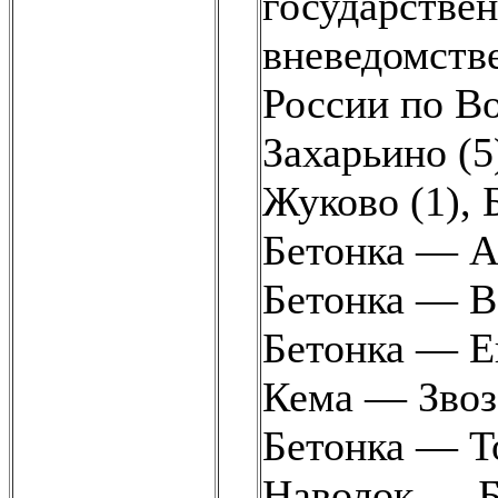
государстве
вневедомств
России по Во
Захарьино (5
Жуково (1)
,
Бетонка — А
Бетонка — В
Бетонка — Е
Кема — Звоз
Бетонка — То
Наволок — Б