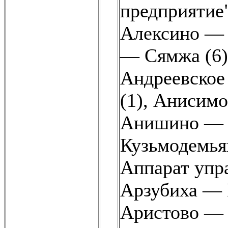
предприятие"
Алексино — 
— Сямжа (6)
Андреевское
(1)
,
Анисимов
Анишино — 
Кузьмодемьян
Аппарат упра
Арзубиха — П
Аристово — 