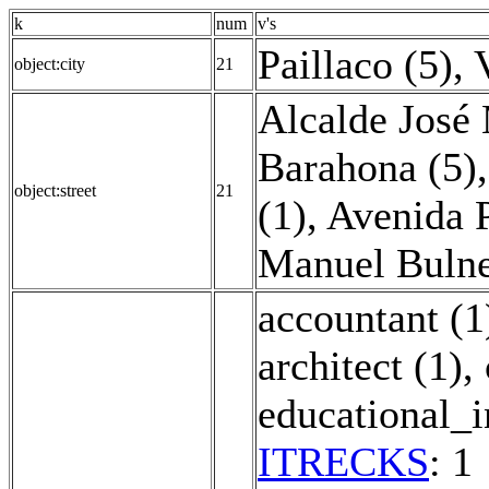
k
num
v's
Paillaco (5)
,
object:city
21
Alcalde José 
Barahona (5)
object:street
21
(1)
,
Avenida 
Manuel Bulne
accountant (1
architect (1)
,
educational_in
ITRECKS
: 1