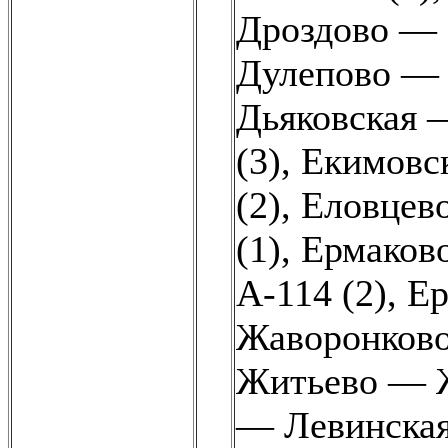
Дроздово — 
Дулепово — 
Дьяковская 
(3)
,
Екимовс
(2)
,
Еловцево
(1)
,
Ермаков
А-114 (2)
,
Ер
Жаворонково
Житьево — Ж
— Левинская