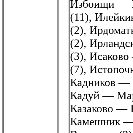
Избоищи — 
(11)
,
Илейки
(2)
,
Ирдоматк
(2)
,
Ирландск
(3)
,
Исаково 
(7)
,
Истопоч
Кадников — 
Кадуй — Мар
Казаково — 
Камешник — 