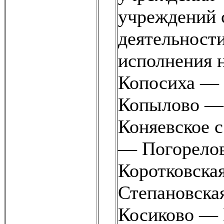
учреждений 
деятельност
исполнения н
Копосиха — 
Копылово — 
Коняевское с
— Погорелово
Коротковска
Степановская
Косиково — 