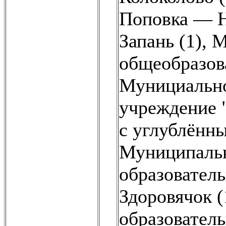
Поповка — Н
Запань (1)
,
М
общеобразов
Мунициально
учреждение 
с углублённ
Муниципальн
образовател
Здоровячок (
образователь