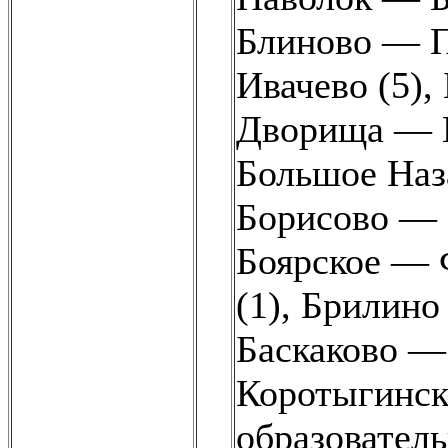
Блиново — П
Ивачево (5)
,
Дворища — В
Большое Наз
Борисово — 
Боярское — 
(1)
,
Брилино
Баскаково —
Коротыгинск
образовател