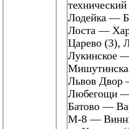
технический 
Лодейка — Бе
Лоста — Хар
Царево (3)
,
Л
Лукинское —
Мишутинская
Львов Двор 
Любегощи —
Батово — Ва
М-8 — Винни