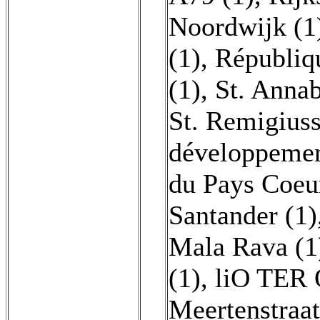
Noordwijk (1
(1)
,
Républiq
(1)
,
St. Annab
St. Remigiuss
développemen
du Pays Coeur
Santander (1)
Mala Rava (1
(1)
,
liO TER O
Meertenstraat