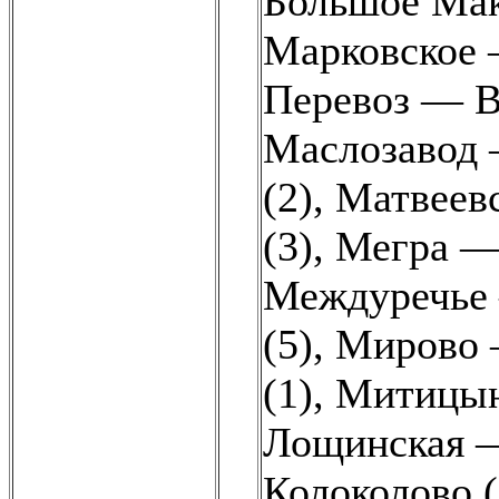
Большое Мак
Марковское 
Перевоз — В
Маслозавод 
(2)
,
Матвеевс
(3)
,
Мегра —
Междуречье
(5)
,
Мирово 
(1)
,
Митицын
Лощинская —
Колоколово (