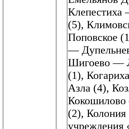
Клепестиха 
(5)
,
Климовс
Поповское (1
— Дупельнев
Шигоево — Л
(1)
,
Когариха
Азла (4)
,
Коз
Кокошилово 
(2)
,
Колония 
учреждения 