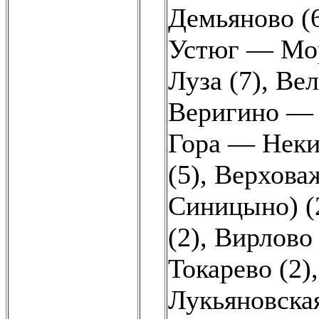
Демьяново (
Устюг — Мор
Луза (7)
,
Вел
Веригино — 
Гора — Неки
(5)
,
Верховаж
Синицыно) (
(2)
,
Вирлово 
Токарево (2)
Лукьяновская