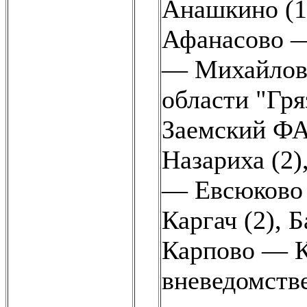
Анашкино (1
Афанасово —
— Михайловс
области "Гря
Заемский ФА
Назариха (2)
— Евсюково 
Каргач (2)
,
Б
Карпово — К
вневедомств