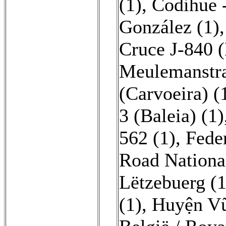
(1)
,
Codihue -
González (1)
Cruce J-840 (
Meulemanstra
(Carvoeira) (
3 (Baleia) (1)
562 (1)
,
Feder
Road Nationa
Lëtzebuerg (1
(1)
,
Huyện Vũ