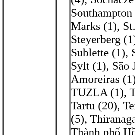
Southampton 
Marks (1)
,
St
Steyerberg (1
Sublette (1)
,
Sylt (1)
,
São 
Amoreiras (1
TUZLA (1)
,
T
Tartu (20)
,
Te
(5)
,
Thiranag
Thành phố Hồ