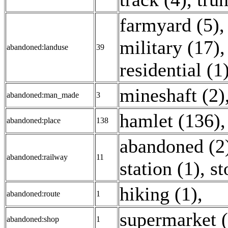
farmyard (5)
military (17)
abandoned:landuse
39
residential (1
mineshaft (2)
abandoned:man_made
3
hamlet (136)
abandoned:place
138
abandoned (2
abandoned:railway
11
station (1)
,
st
hiking (1)
,
abandoned:route
1
supermarket (
abandoned:shop
1