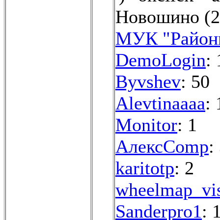
Новошино (2
МУК "Район
DemoLogin
: 
Byvshev
: 50
Alevtinaaaa
: 
Monitor
: 1
АлексComp
:
karitotp
: 2
wheelmap_vis
Sanderpro1
: 