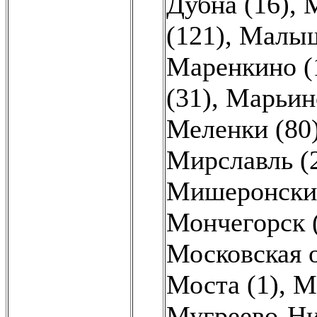
Дубна (16)
,
М
(121)
,
Малыш
Маренкино (
(31)
,
Марьино
Меленки (80
Мирславль (
Мишеронский
Мончегорск 
Московская о
Моста (1)
,
М
Мугреево-Ни