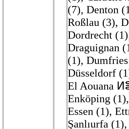
(7)
,
Denton (
Roßlau (3)
,
D
Dordrecht (1)
Draguignan (
(1)
,
Dumfries
Düsseldorf (1
Enköping (1)
Essen (1)
,
Ett
Şanlıurfa (1)