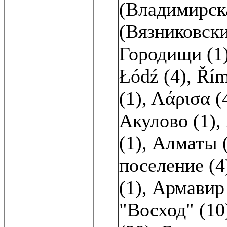
(Владимирска
(Вязниковски
Городищи (1
Łódź (4)
,
Řím
(1)
,
Λάρισα (
Акулово (1)
,
(1)
,
Алматы (
поселение (4
(1)
,
Армавир
"Восход" (10