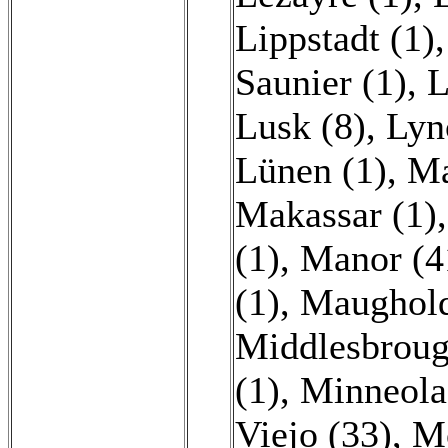
Lippstadt (1)
Saunier (1)
,
L
Lusk (8)
,
Lyn
Lünen (1)
,
Ma
Makassar (1)
(1)
,
Manor (4
(1)
,
Maughold
Middlesbroug
(1)
,
Minneola
Viejo (33)
,
Mo