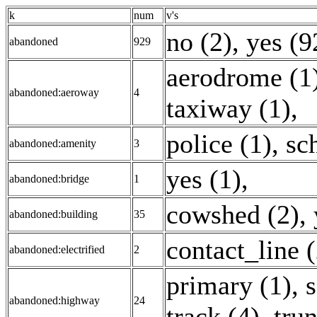
k
num
v's
no (2)
,
yes (9
abandoned
929
aerodrome (1
abandoned:aeroway
4
taxiway (1)
,
police (1)
,
sc
abandoned:amenity
3
yes (1)
,
abandoned:bridge
1
cowshed (2)
,
abandoned:building
35
contact_line (
abandoned:electrified
2
primary (1)
,
s
abandoned:highway
24
track (4)
,
trun