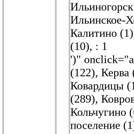
Ильиногорск 
Ильинское-Х
Калитино (1)
(10)
,
: 1
')" onclick="
(122)
,
Керва 
Ковардицы (
(289)
,
Ковров
Кольчугино (
поселение (1