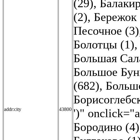
(29)
,
Балакир
(2)
,
Бережок 
Песочное (3)
Болотцы (1)
Большая Сала
Большое Бунь
(682)
,
Больш
Борисоглебск
addr:city
43800
')" onclick="
Бородино (4)