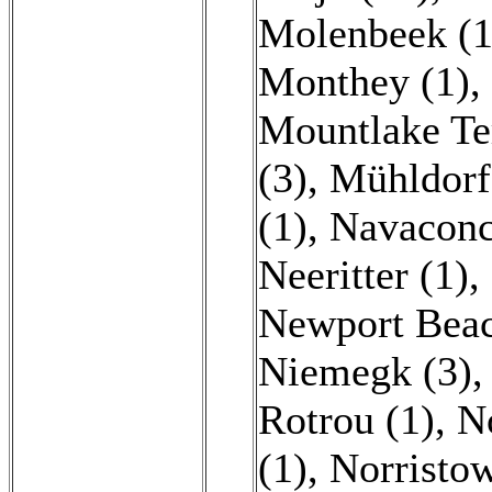
Molenbeek (1
Monthey (1)
,
Mountlake Ter
(3)
,
Mühldorf
(1)
,
Navaconc
Neeritter (1)
,
Newport Beac
Niemegk (3)
Rotrou (1)
,
N
(1)
,
Norristo