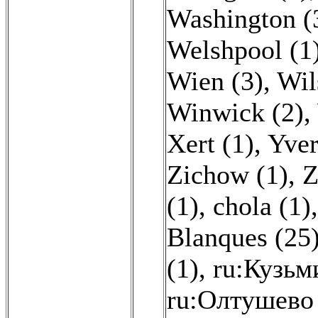
Washington (
Welshpool (1
Wien (3)
,
Wil
Winwick (2)
,
Xert (1)
,
Yver
Zichow (1)
,
Z
(1)
,
chola (1)
Blanques (25
(1)
,
ru:Кузьм
ru:Олтушево 