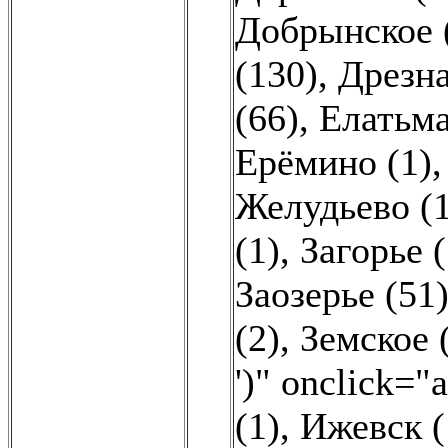
Добрынское 
(130)
,
Дрезна
(66)
,
Елатьма
Ерёмино (1)
Желудьево (1
(1)
,
Загорье (
Заозерье (51
(2)
,
Земское 
')" onclick="
(1)
,
Ижевск (