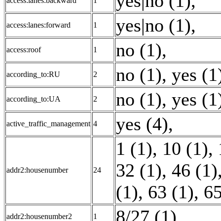
yes|no (1)
,
access:lanes:backward
1
yes|no (1)
,
access:lanes:forward
1
no (1)
,
access:roof
1
no (1)
,
yes (1
according_to:RU
2
no (1)
,
yes (1
according_to:UA
2
yes (4)
,
active_traffic_management
4
1 (1)
,
10 (1)
,
32 (1)
,
46 (1)
addr2:housenumber
24
(1)
,
63 (1)
,
65
8/27 (1)
,
addr2:housenumber2
1