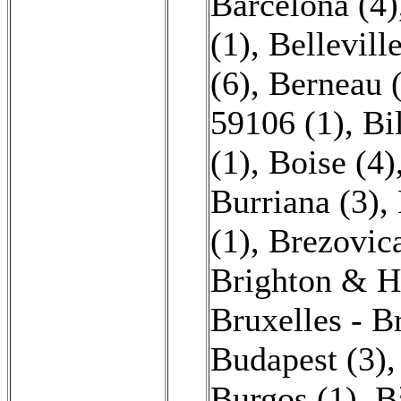
Barcelona (4)
(1)
,
Belleville
(6)
,
Berneau 
59106 (1)
,
Bi
(1)
,
Boise (4)
Burriana (3)
,
(1)
,
Brezovica
Brighton & H
Bruxelles - B
Budapest (3)
Burgos (1)
,
B