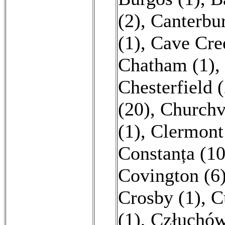
(2)
,
Canterbur
(1)
,
Cave Cre
Chatham (1)
,
Chesterfield (
(20)
,
Churchvi
(1)
,
Clermont
Constanța (10
Covington (6
Crosby (1)
,
C
(1)
,
Człuchów