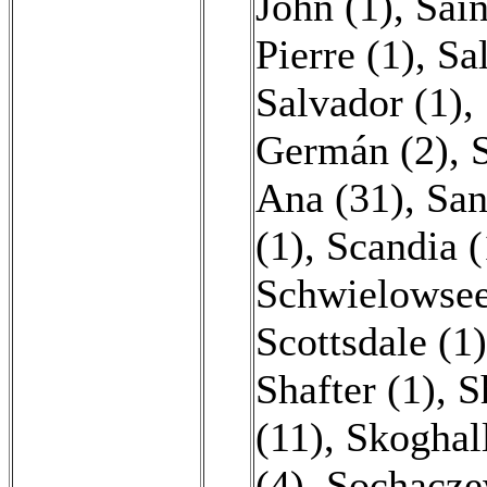
John (1)
,
Sain
Pierre (1)
,
Sal
Salvador (1)
,
Germán (2)
,
Ana (31)
,
San
(1)
,
Scandia (
Schwielowsee
Scottsdale (1)
Shafter (1)
,
S
(11)
,
Skoghall
(4)
,
Sochacze