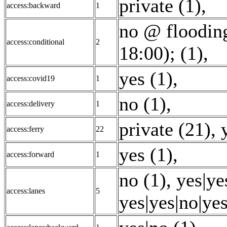
private (1)
,
access:backward
1
no @ flooding
access:conditional
2
18:00); (1)
,
yes (1)
,
access:covid19
1
no (1)
,
access:delivery
1
private (21)
,
access:ferry
22
yes (1)
,
access:forward
1
no (1)
,
yes|ye
access:lanes
5
yes|yes|no|yes