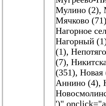
Мулино (2)
,
Мячково (71
Нагорное сел
Нагорный (1
(1)
,
Непотяго
(7)
,
Никитска
(351)
,
Новая 
Аннино (4)
,
Новосмолинс
')" onclick="