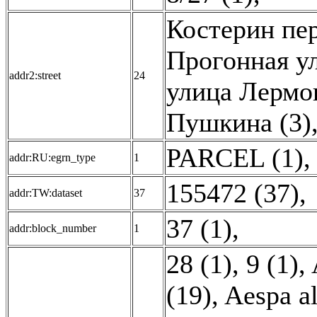
Костерин пер
Прогонная ул
addr2:street
24
улица Лермон
Пушкина (3)
PARCEL (1)
,
addr:RU:egrn_type
1
155472 (37)
,
addr:TW:dataset
37
37 (1)
,
addr:block_number
1
28 (1)
,
9 (1)
,
(19)
,
Aespa al