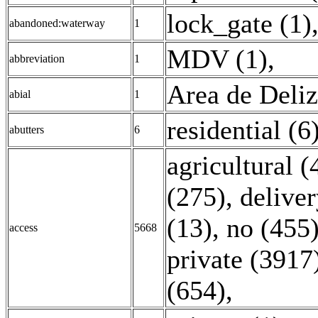
lock_gate (1)
abandoned:waterway
1
MDV (1)
,
abbreviation
1
Area de Deli
abial
1
residential (6
abutters
6
agricultural (
(275)
,
deliver
(13)
,
no (455
access
5668
private (3917
(654)
,