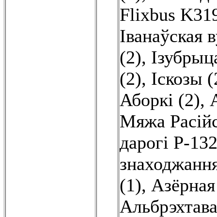
Flixbus K31
Іванаўская в
(2)
,
Ізубрыца
(2)
,
Іскозы (
Аборкі (2)
,
Мяжа Расійс
дарогі Р-13
знаходжання
(1)
,
Азёрная 
Альбрэхтава