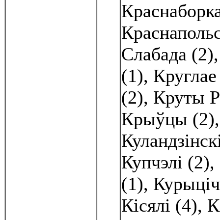
Краснаборка
Краснапольс
Слабада (2)
(1)
,
Круглае 
(2)
,
Круты Р
Крыўцы (2)
Куландзінскі
Купчэлі (2)
,
(1)
,
Курыціч
Кісялі (4)
,
К