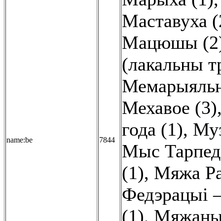
Маставуха (
Мацюшы (2
(лакальны тр
Мемарыяльны
Мехавое (3)
года (1)
,
Муз
name:be
7844
Мыс Тарпеда
(1)
,
Мяжа Ра
Федэрацыі –
(1)
,
Мяжаны