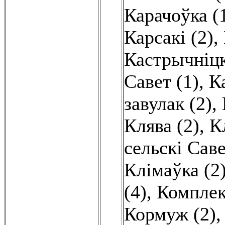
Карачоўка (
Карсакі (2)
,
Кастрычніцк
Савет (1)
,
К
завулак (2)
,
Клява (2)
,
К
сельскі Саве
Клімаўка (2
(4)
,
Комплек
Кормуж (2)