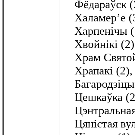
Фёдараўск (
Халамер’е (
Харпенічы (
Хвойнікі (2)
Храм Святой
Храпакі (2)
Багародзіцы
Цешкаўка (2
Цэнтральная
Цяністая вул