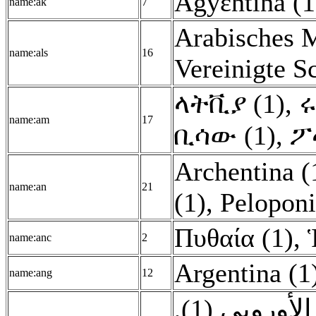
Agyɛntina (1
name:ak
7
Arabisches M
name:als
16
Vereinigte S
ላትቪያ (1)
,
ሩ
name:am
17
ቢሳው (1)
,
ፖ
Archentina (
name:an
21
(1)
,
Peloponi
Πυθαία (1)
,
name:anc
2
Argentina (1
name:ang
12
,
 الأوروبي (1