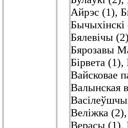
Айрэс (1)
,
Б
Бычыхінскі 
Бялевічы (2
Бярозавы Ма
Бірвета (1)
,
Вайсковае п
Валынская в
Васілеўшчын
Веліжка (2)
Верасы (1)
,