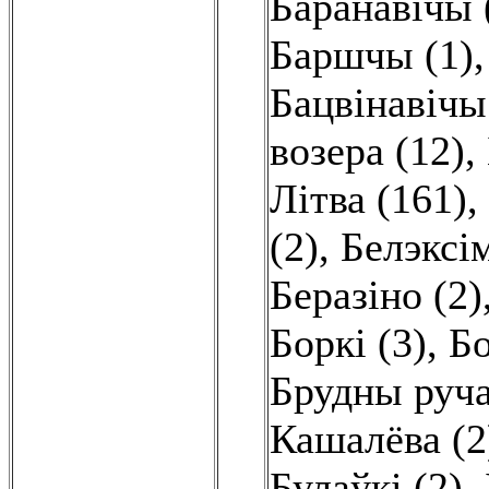
Баранавічы 
Баршчы (1)
Бацвінавічы
возера (12)
,
Літва (161)
,
(2)
,
Белэксім
Беразіно (2)
Боркі (3)
,
Бо
Брудны руча
Кашалёва (2
Булаўкі (2)
,