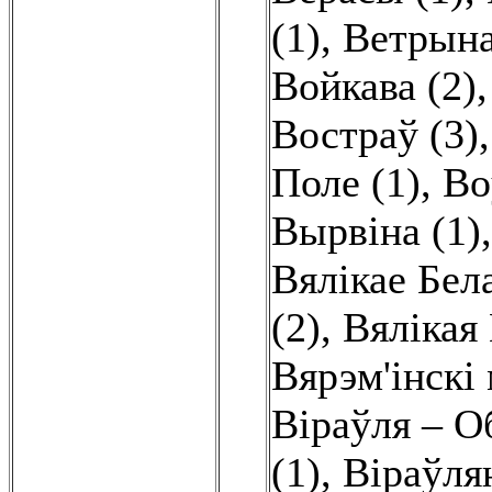
(1)
,
Ветрына
Войкава (2)
Востраў (3)
Поле (1)
,
Во
Вырвіна (1)
Вялікае Бела
(2)
,
Вялікая
Вярэм'інскі 
Віраўля – О
(1)
,
Віраўлян