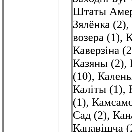
Штаты Амер
Зялёнка (2)
,
возера (1)
,
К
Каверзіна (2
Казяны (2)
,
(10)
,
Калень
Каліты (1)
,
(1)
,
Камсамо
Сад (2)
,
Кан
Капавішча (