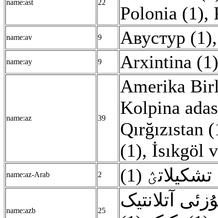
name:ast
22
Polonia (1)
,
Авустур (1)
name:av
9
Arxintina (1
name:ay
9
Amerika Birl
Kolpina adas
name:az
39
Qırğızıstan (
(1)
,
İsıkgöl v
تشکیلاتؽ (1
name:az-Arab
2
زئی آتلانتیک
name:azb
25