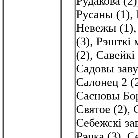
Рудакова (2)
Русаны (1)
,
Невежы (1)
(3)
,
Рэшткі м
(2)
,
Савейкі 
Садовы заву
Салонец 2 (
Сасновы Бор
Святое (2)
,
Себежскі зав
Рэчка (3)
,
Се