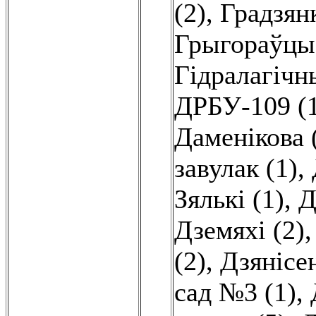
(2)
,
Градзянк
Грыгораўцы 
Гідралагічн
ДРБУ-109 (
Даменікова 
завулак (1)
,
Зялькі (1)
,
Д
Дземяхі (2)
(2)
,
Дзянісен
сад №3 (1)
,