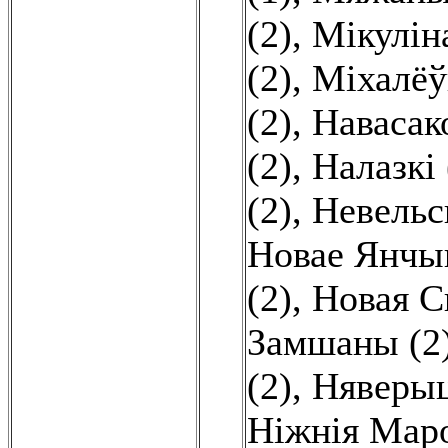
(2)
,
Мікуліна
(2)
,
Міхалёў
(2)
,
Навасако
(2)
,
Налазкі 
(2)
,
Невельск
Новае Янчын
(2)
,
Новая С
Замшаны (2
(2)
,
Няверыц
Ніжнія Маро