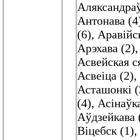
Аляксандраў
Антонава (4
(6)
,
Аравійс
Арэхава (2)
Асвейская с
Асвеіца (2)
,
Асташонкі (
(4)
,
Асінаўка
Аўдзейкава 
Віцебск (1)