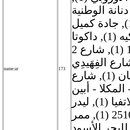
دنانة الوطنية
جادة كميل
,
داكوتا
,
ه (1
شارع 2
,
رع الفِهَيدِي
name:ar
173
شارع
,
 (1
لمكلا - أبين
ليدر
,
اتفيا (1
ممر
,
للبحر الأسود