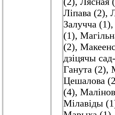
(2)
,
Лясная (
Ліпава (2)
,
Л
Залучча (1)
(1)
,
Магільн
(2)
,
Макеенс
дзіцячы сад
Ганута (2)
,
Цешалова (2
(4)
,
Малінов
Мілавіды (1
Марыха (1)