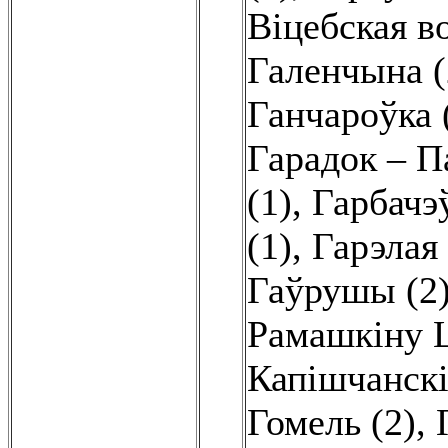
Віцебская в
Галенчына (
Ганчароўка 
Гарадок – П
(1)
,
Гарбачэў
(1)
,
Гарэлая 
Гаўрушы (2
Рамашкіну Ц
Капішчанскі
Гомель (2)
,