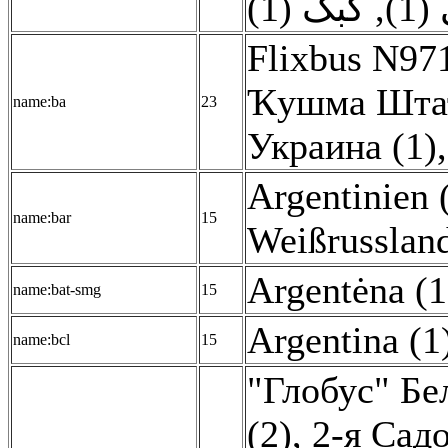
کبک (1)
,
(1
Flixbus N971
Ҡушма Штат
name:ba
23
Украина (1)
Argentinien 
name:bar
15
Weißrussland
Argentėna (1
name:bat-smg
15
Argentina (1
name:bcl
15
"Глобус" Бе
(2)
,
2-я Садо