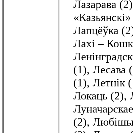
Лазарава (2)
«Казьянскі» 
Лапцёўка (2
Лахі – Кошк
Ленінградск
(1)
,
Лесава (
(1)
,
Летнік (
Локаць (2)
,
Луначарскае
(2)
,
Любішын