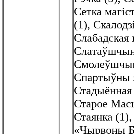
Сетка магіс
(1)
,
Скалодзі
Слабадская в
Слатаўшчын
Смолеўшчын
Спартыўны з
Стадыённая 
Старое Масц
Стаянка (1)
«Чырвоны Б