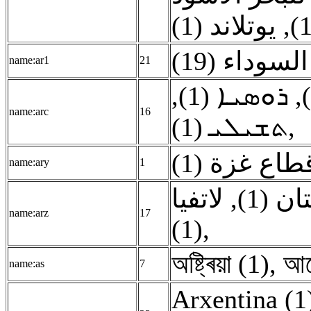
يوتلاند (1)
,
لسوداء (19
name:ar1
21
,
ܪܘܣܝܐ (1)
,
name:arc
16
ܬܫܝܠܝ (1)
,
قطاع غزة (1
name:ary
1
لاتفيا
,
ن (1
name:arz
17
(1)
,
অষ্ট্ৰিয়া (1)
,
আৰ্
name:as
7
Arxentina (1