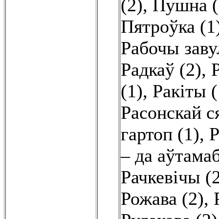
(2)
,
Пушна (
Пятроўка (1
Рабочы заву
Радкаў (2)
,
(1)
,
Ракіты (
Расонскай с
гартоп (1)
,
Р
– да аўтама
Рачкевічы (
Рожава (2)
,