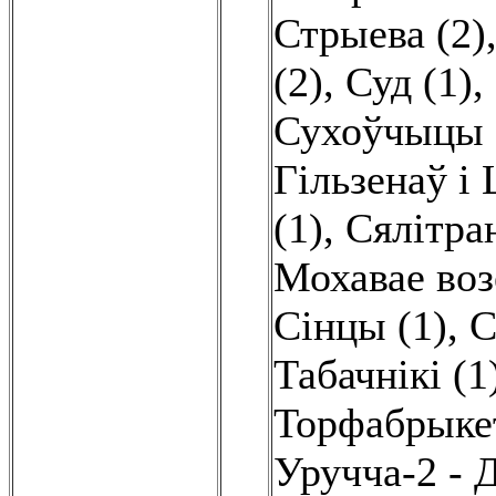
Стрыева (2)
(2)
,
Суд (1)
,
Сухоўчыцы 
Гільзенаў і 
(1)
,
Сялітран
Мохавае воз
Сінцы (1)
,
С
Табачнікі (1
Торфабрыкет
Уручча-2 - 