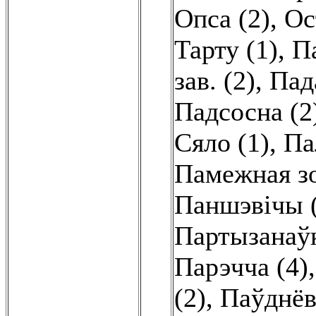
Опса (2)
,
Ос
Тарту (1)
,
П
зав. (2)
,
Пад
Падсосна (2
Сяло (1)
,
Па
Памежная зо
Паншэвічы 
Партызанаўк
Парэчча (4)
(2)
,
Паўднёв