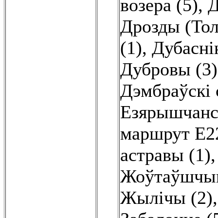
возера (5)
,
Д
Дрозды (Толь
(1)
,
Дубаснік
Дубровы (3)
Дэмбраўскі 
Езярышчанск
маршрут E22
астравы (1)
Жоўтаўшчын
Жылічы (2)