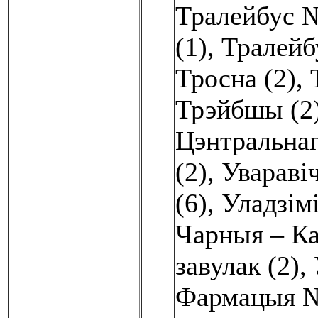
Тралейбус №
(1)
,
Тралейб
Тросна (2)
,
Трэйбшы (2
Цэнтральнаг
(2)
,
Увараві
(6)
,
Уладзім
Чарныя – Ка
завулак (2)
,
Фармацыя №