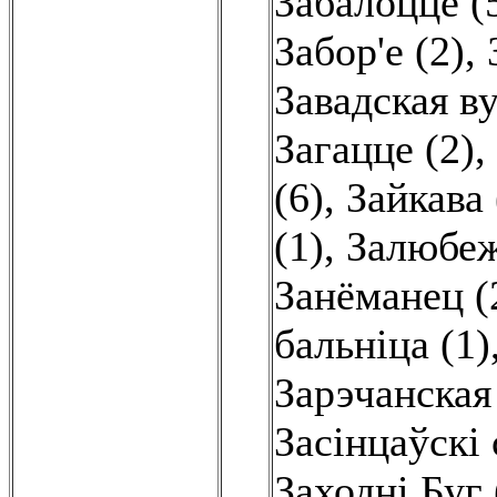
Забалоцце (
Забор'е (2)
,
Завадская ву
Загацце (2)
,
(6)
,
Зайкава 
(1)
,
Залюбеж
Занёманец (
бальніца (1)
Зарэчанская 
Засінцаўскі 
Заходні Буг 