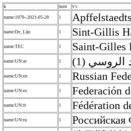
k
num
v's
Apffelstaedts
name:1979--2021-05-28
1
Sint-Gillis H
name:De_Lijn
1
Saint-Gilles
name:TEC
1
د الروسي (1
name:UN:ar
1
Russian Fede
name:UN:en
1
Federación de
name:UN:es
1
Fédération de
name:UN:fr
1
Российская 
name:UN:ru
1