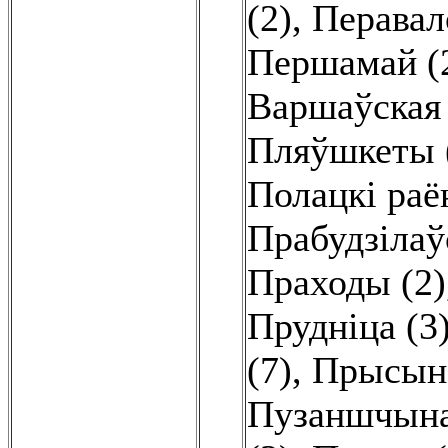
(2)
,
Перавал
Першамай (
Варшаўская 
Пляўшкеты 
Полацкі раён
Прабудзілаў
Праходы (2)
Прудніца (3
(7)
,
Прысына
Пузаншчына