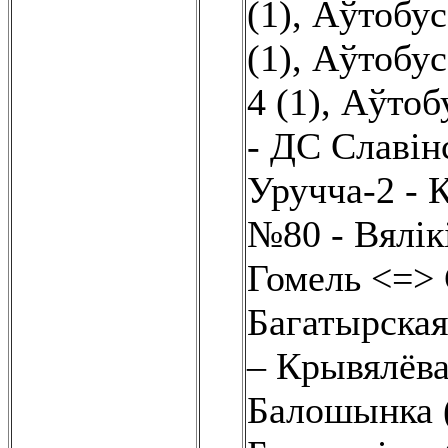
(1)
,
Аўтобус
(1)
,
Аўтобус
4 (1)
,
Аўтобу
- ДС Славінс
Уручча-2 - К
№80 - Вялік
Гомель <=> 
Багатырская
– Крывялёва
Балошынка 