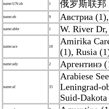
俄罗斯联邦 (
name:UN:zh
1
Австриа (1)
name:ab
9
W. River Dr,
name:abbr
1
Amirika Caré
name:ace
18
(1)
,
Rusia (1
Аргентинэ (
name:ady
2
Arabiese See
Leningrad-ob
name:af
35
Suid-Dakota 