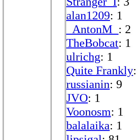
Stranger_I
: 3
alan1209
: 1
_AntonM_
: 2
TheBobcat
: 1
ulrichg
: 1
Quite Frankly
:
russianin
: 9
JVO
: 1
Voonosm
: 1
balalaika
: 1
lipsigal
: 81