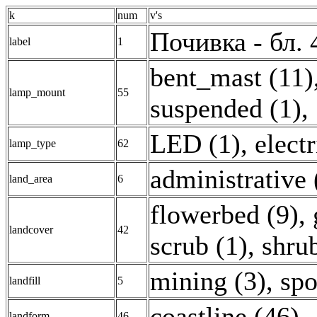
k
num
v's
Почивка - бл.
label
1
bent_mast (11)
lamp_mount
55
suspended (1)
,
LED (1)
,
electr
lamp_type
62
administrative 
land_area
6
flowerbed (9)
,
landcover
42
scrub (1)
,
shru
mining (3)
,
spo
landfill
5
coastline (46)
,
landform
46