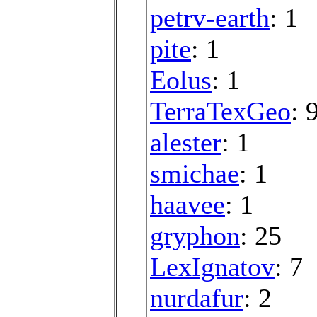
petrv-earth
: 1
pite
: 1
Eolus
: 1
TerraTexGeo
: 
alester
: 1
smichae
: 1
haavee
: 1
gryphon
: 25
LexIgnatov
: 7
nurdafur
: 2