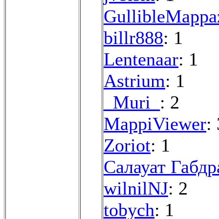
GullibleMappa
billr888
: 1
Lentenaar
: 1
Astrium
: 1
_Muri_
: 2
MappiViewer
:
Zoriot
: 1
Салауат Габд
wilnilNJ
: 2
tobych
: 1