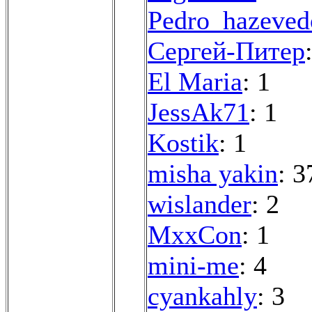
Pedro_hazeved
Сергей-Питер
El Maria
: 1
JessAk71
: 1
Kostik
: 1
misha yakin
: 3
wislander
: 2
MxxCon
: 1
mini-me
: 4
cyankahly
: 3