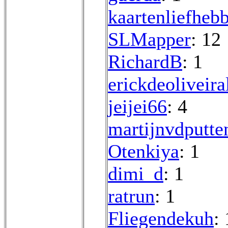
kaartenliefheb
SLMapper
: 12
RichardB
: 1
erickdeoliveira
jeijei66
: 4
martijnvdputte
Otenkiya
: 1
dimi_d
: 1
ratrun
: 1
Fliegendekuh
: 