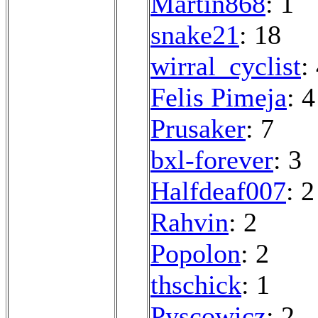
Martin868
: 1
snake21
: 18
wirral_cyclist
:
Felis Pimeja
: 4
Prusaker
: 7
bxl-forever
: 3
Halfdeaf007
: 2
Rahvin
: 2
Popolon
: 2
thschick
: 1
Pyscowicz
: 2