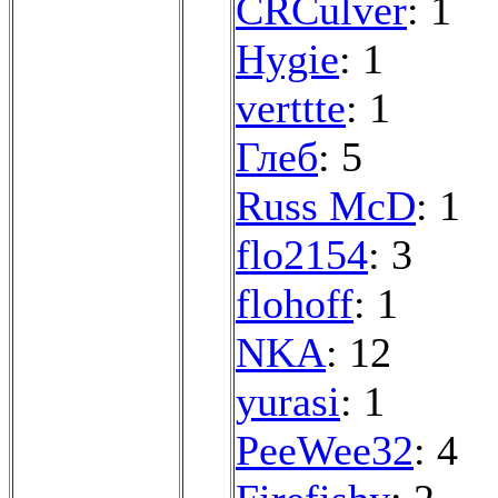
CRCulver
: 1
Hygie
: 1
verttte
: 1
Глеб
: 5
Russ McD
: 1
flo2154
: 3
flohoff
: 1
NKA
: 12
yurasi
: 1
PeeWee32
: 4