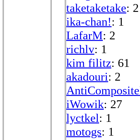
taketaketake
: 2
ika-chan!
: 1
LafarM
: 2
richlv
: 1
kim filitz
: 61
akadouri
: 2
AntiComposit
iWowik
: 27
lyctkel
: 1
motogs
: 1