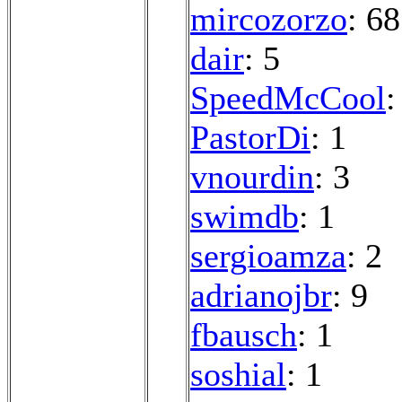
mircozorzo
: 68
dair
: 5
SpeedMcCool
:
PastorDi
: 1
vnourdin
: 3
swimdb
: 1
sergioamza
: 2
adrianojbr
: 9
fbausch
: 1
soshial
: 1