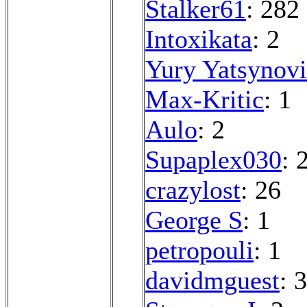
Stalker61
: 282
Intoxikata
: 2
Yury Yatsynov
Max-Kritic
: 1
Aulo
: 2
Supaplex030
: 
crazylost
: 26
George S
: 1
petropouli
: 1
davidmguest
: 3