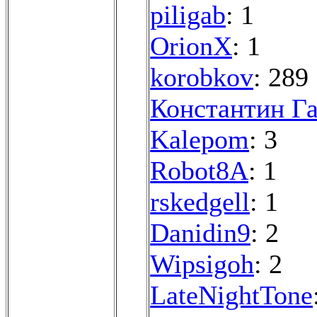
piligab
: 1
OrionX
: 1
korobkov
: 289
Константин Г
Kalepom
: 3
Robot8A
: 1
rskedgell
: 1
Danidin9
: 2
Wipsigoh
: 2
LateNightTone