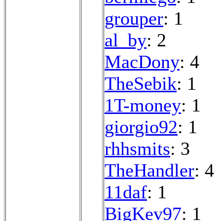
grouper
: 1
al_by
: 2
MacDony
: 4
TheSebik
: 1
1T-money
: 1
giorgio92
: 1
rhhsmits
: 3
TheHandler
: 4
11daf
: 1
BigKev97
: 1