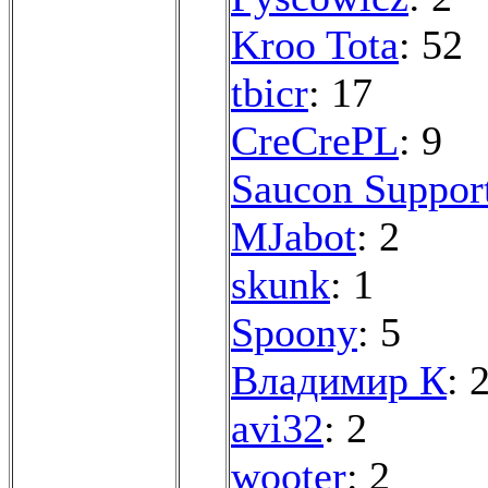
Kroo Tota
: 52
tbicr
: 17
CreCrePL
: 9
Saucon Suppor
MJabot
: 2
skunk
: 1
Spoony
: 5
Владимир К
: 
avi32
: 2
wooter
: 2