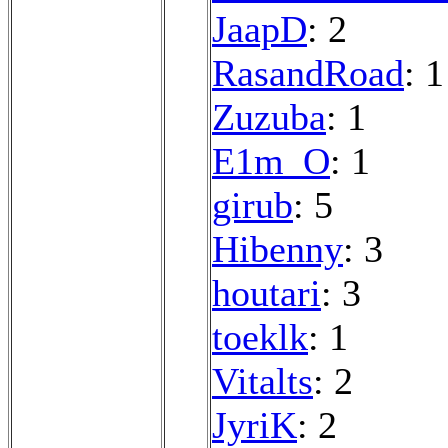
JaapD
: 2
RasandRoad
: 1
Zuzuba
: 1
E1m_O
: 1
girub
: 5
Hibenny
: 3
houtari
: 3
toeklk
: 1
Vitalts
: 2
JyriK
: 2