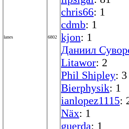
chris66
: 1
cdmb
: 1
kjon
: 1
lanes
6802
Даниил Сувор
Litawor
: 2
Phil Shipley
: 3
Bierphysik
: 1
ianlopez1115
: 
Näx
: 1
guerda
: 1