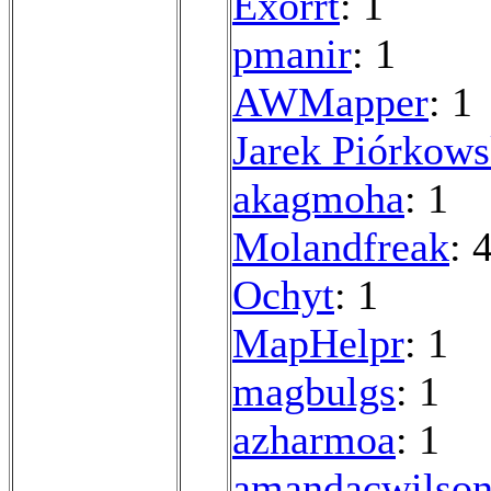
Exorrt
: 1
pmanir
: 1
AWMapper
: 1
Jarek Piórkows
akagmoha
: 1
Molandfreak
: 
Ochyt
: 1
MapHelpr
: 1
magbulgs
: 1
azharmoa
: 1
amandacwilso