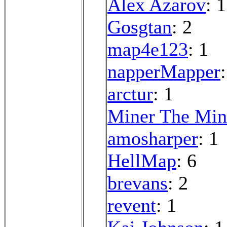
Alex Azarov
: 1
Gosgtan
: 2
map4e123
: 1
napperMapper
arctur
: 1
Miner The Min
amosharper
: 1
HellMap
: 6
brevans
: 2
revent
: 1