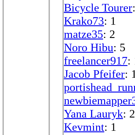
Bicycle Tourer
Krako73
: 1
matze35
: 2
Noro Hibu
: 5
freelancer917
:
Jacob Pfeifer
: 
portishead_run
newbiemapper
Yana Lauryk
: 2
Kevmint
: 1