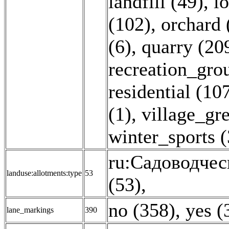
landfill (49)
,
l
(102)
,
orchard 
(6)
,
quarry (20
recreation_gro
residential (10
(1)
,
village_gre
winter_sports (
ru:Садоводчес
landuse:allotments:type
53
(53)
,
no (358)
,
yes (
lane_markings
390