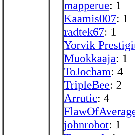
mapperue
: 1
Kaamis007
: 1
radtek67
: 1
Yorvik Prestigi
Muokkaaja
: 1
ToJocham
: 4
TripleBee
: 2
Arrutic
: 4
FlawOfAverag
johnrobot
: 1