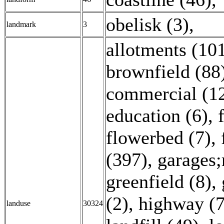
obelisk (3)
,
landmark
3
allotments (10
brownfield (88
commercial (1
education (6)
,
flowerbed (7)
,
(397)
,
garages;r
greenfield (8)
,
(2)
,
highway (7
landuse
30324