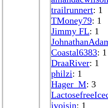
trailrunnert
: 1
TMoney79
: 1
Jimmy FL
: 1
JohnathanAda
Coastal6383
: 1
DraaRiver
: 1
philzi
: 1
Hager_M
: 3
LactosefreeIce
jvoisin
: 1