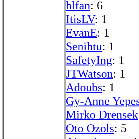
hlfan
: 6
ItisLV
: 1
EvanE
: 1
Senihtu
: 1
SafetyIng
: 1
JTWatson
: 1
Adoubs
: 1
Gy-Anne Yepe
Mirko Drensek
Oto Ozols
: 5