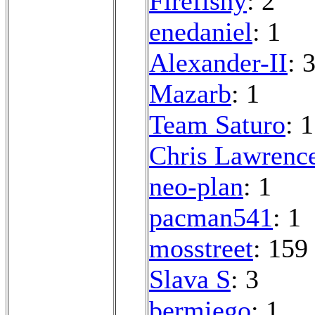
Firefishy
: 2
enedaniel
: 1
Alexander-II
: 
Mazarb
: 1
Team Saturo
: 1
Chris Lawrenc
neo-plan
: 1
pacman541
: 1
mosstreet
: 159
Slava S
: 3
bermiego
: 1