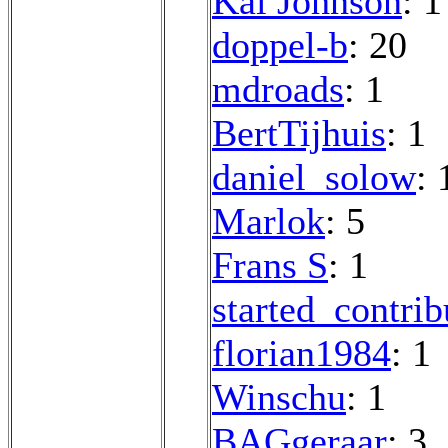
Kai Johnson
: 1
doppel-b
: 20
mdroads
: 1
BertTijhuis
: 1
daniel_solow
: 
Marlok
: 5
Frans S
: 1
started_contrib
florian1984
: 1
Winschu
: 1
BAGgeraar
: 3