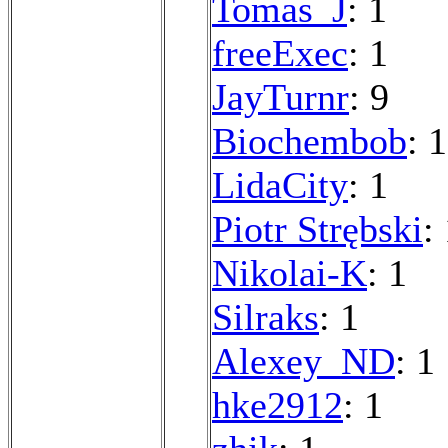
Tomas_J
: 1
freeExec
: 1
JayTurnr
: 9
Biochembob
: 1
LidaCity
: 1
Piotr Strębski
:
Nikolai-K
: 1
Silraks
: 1
Alexey_ND
: 1
hke2912
: 1