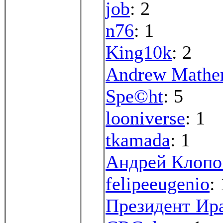
job
: 2
n76
: 1
King10k
: 2
Andrew Mathe
Spe©ht
: 5
looniverse
: 1
tkamada
: 1
Андрей Клопо
felipeeugenio
: 
Президент Ир