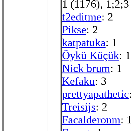
1 (1176)
,
1;2;3
t2editme
: 2
Pikse
: 2
katpatuka
: 1
Öykü Küçük
: 1
Nick brum
: 1
Kefaku
: 3
prettyapathetic
Treisijs
: 2
Facalderonm
: 