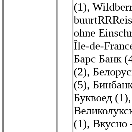
(1)
,
Wildberr
buurtRRReis
ohne Einsch
Île-de-Franc
Барс Банк (
(2)
,
Белорус
(5)
,
Бинбанк
Буквоед (1)
Великолукск
(1)
,
Вкусно 