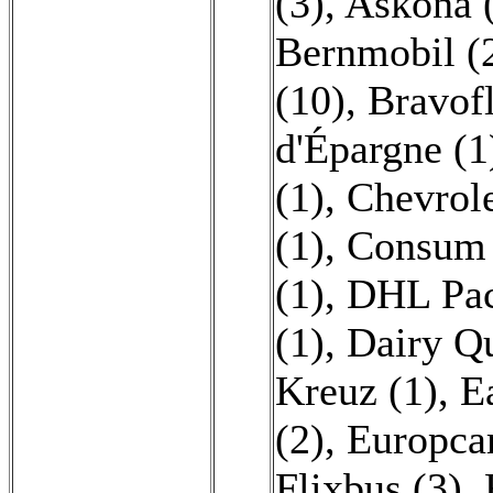
(3)
,
Askona 
Bernmobil (
(10)
,
Bravofl
d'Épargne (1
(1)
,
Chevrole
(1)
,
Consum 
(1)
,
DHL Pac
(1)
,
Dairy Q
Kreuz (1)
,
E
(2)
,
Europcar
Flixbus (3)
,