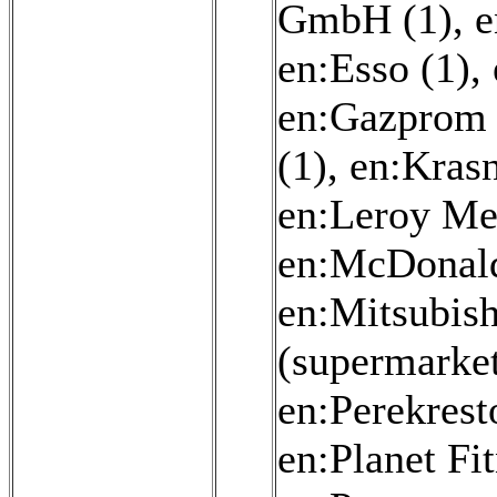
GmbH (1)
,
e
en:Esso (1)
,
en:Gazprom 
(1)
,
en:Kras
en:Leroy Mer
en:McDonald
en:Mitsubish
(supermarket
en:Perekrest
en:Planet Fit