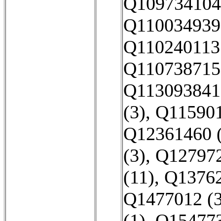
Q109734104
Q110034939 
Q110240113 
Q110738715 
Q113093841 
(3)
,
Q115901
Q12361460 (
(3)
,
Q127972
(11)
,
Q13762
Q1477012 (3
(1)
,
Q154773