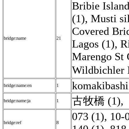
Bribie Islan
(1)
,
Musti si
Covered Bri
bridge:name
21
Lagos (1)
,
R
Marengo St 
Wildbichler 
komakibashi 
bridge:name:en
1
古牧橋 (1)
,
bridge:name:ja
1
073 (1)
,
10-0
bridge:ref
8