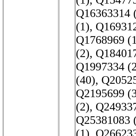
Q16363314 (
(1)
,
Q169312
Q1768969 (
(2)
,
Q184017
Q1997334 (2
(40)
,
Q20525
Q2195699 (3
(2)
,
Q249337
Q25381083 (
(1)
,
Q266233