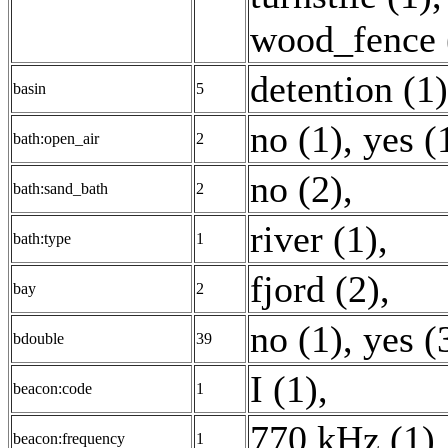
wood_fence 
detention (1)
basin
5
no (1)
,
yes (
bath:open_air
2
no (2)
,
bath:sand_bath
2
river (1)
,
bath:type
1
fjord (2)
,
bay
2
no (1)
,
yes (
bdouble
39
I (1)
,
beacon:code
1
770 kHz (1)
,
beacon:frequency
1