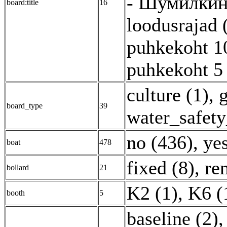
- Шумилкин
board:title
16
loodusrajad 
puhkekoht 10
puhkekoht 5 
culture (1)
,
board_type
39
water_safety
no (436)
,
yes
boat
478
fixed (8)
,
re
bollard
21
K2 (1)
,
K6 (
booth
5
baseline (2)