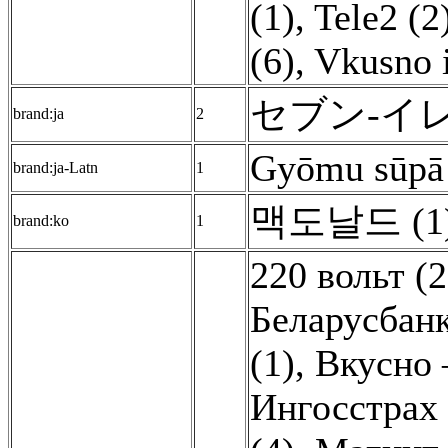
(1)
,
Tele2 (2
(6)
,
Vkusno i
セブン-イレ
brand:ja
2
Gyōmu sūpā 
brand:ja-Latn
1
맥도날드 (1
brand:ko
1
220 вольт (2
Беларусбанк
(1)
,
Вкусно 
Ингосстрах 