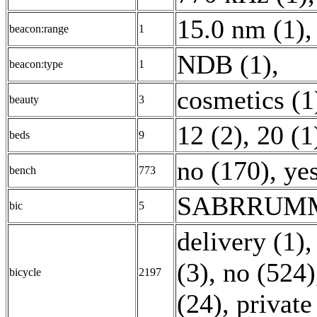
15.0 nm (1)
,
beacon:range
1
NDB (1)
,
beacon:type
1
cosmetics (1
beauty
3
12 (2)
,
20 (1
beds
9
no (170)
,
ye
bench
773
SABRRUMM
bic
5
delivery (1)
(3)
,
no (524)
bicycle
2197
(24)
,
private