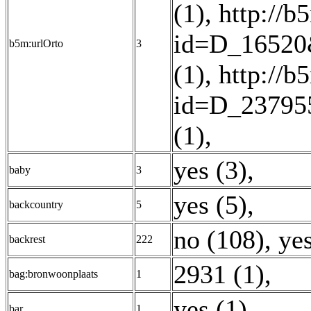
(1)
,
http://b
id=D_16520
b5m:urlOrto
3
(1)
,
http://b
id=D_23795
(1)
,
yes (3)
,
baby
3
yes (5)
,
backcountry
5
no (108)
,
ye
backrest
222
2931 (1)
,
bag:bronwoonplaats
1
yes (1)
,
bar
1