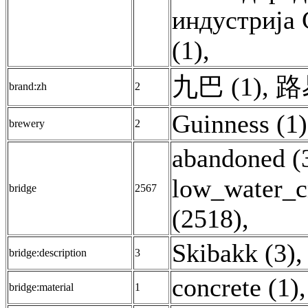
индустрија 
(1)
,
九巴 (1)
,
路
brand:zh
2
Guinness (1)
brewery
2
abandoned (
low_water_c
bridge
2567
(2518)
,
Skibakk (3)
,
bridge:description
3
concrete (1)
,
bridge:material
1