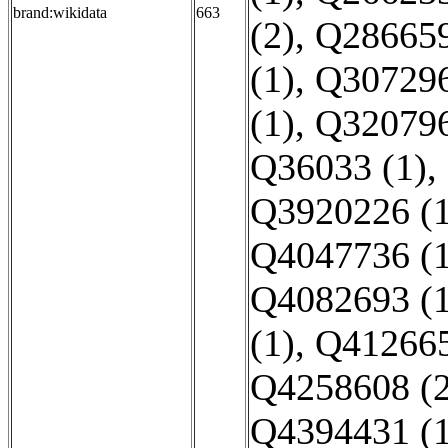
brand:wikidata
663
(2)
,
Q286659
(1)
,
Q307296
(1)
,
Q320796
Q36033 (1)
,
Q3920226 (1
Q4047736 (1
Q4082693 (1
(1)
,
Q412665
Q4258608 (2
Q4394431 (1