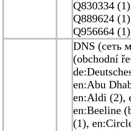
Q830334 (1)
Q889624 (1)
Q956664 (1)
DNS (сеть м
(obchodní ře
de:Deutsches
en:Abu Dhab
en:Aldi (2)
,
en:Beeline (
(1)
,
en:Circl