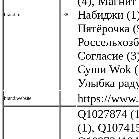
(4)
,
Магнит 
Набиджи (1
brand:ru
138
Пятёрочка (
Россельхозб
Согласие (3
Суши Wok (
Улыбка раду
https://www.v
brand:website
1
Q1027874 (1
(1)
,
Q107415