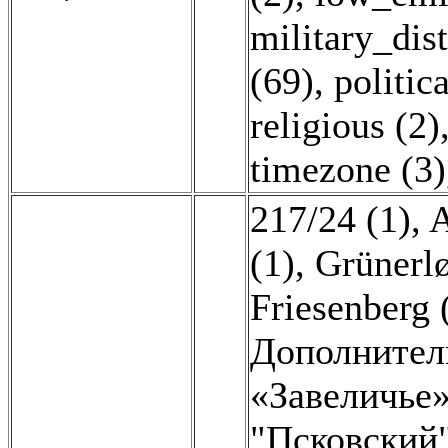
military_dist
(69)
,
politic
religious (2)
timezone (3)
217/24 (1)
,
A
(1)
,
Grünerlø
Friesenberg 
Дополнитель
«Завеличье»
"Псковский"