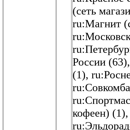
(сеть магази
ru:Магнит (
ru:Московск
ru:Петербур
России (63)
(1)
,
ru:Росн
ru:Совкомба
ru:Спортмас
кофеен) (1)
ru:Эльдорад