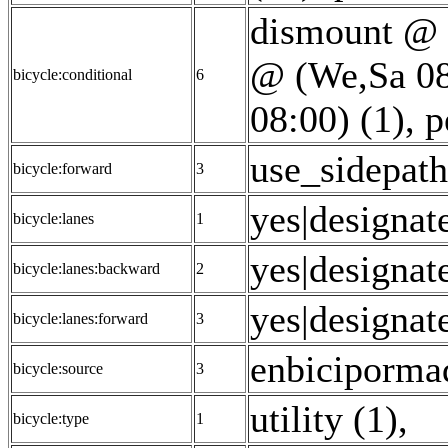
dismount @ 
@ (We,Sa 08
bicycle:conditional
6
08:00) (1)
,
p
use_sidepath
bicycle:forward
3
yes|designat
bicycle:lanes
1
yes|designat
bicycle:lanes:backward
2
yes|designat
bicycle:lanes:forward
3
enbicipormad
bicycle:source
3
utility (1)
,
bicycle:type
1