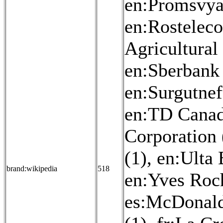
en:Promsvya
en:Rostelec
Agricultural
en:Sberbank 
en:Surgutnef
en:TD Canad
Corporation 
(1)
,
en:Ulta 
brand:wikipedia
518
en:Yves Roc
es:McDonald