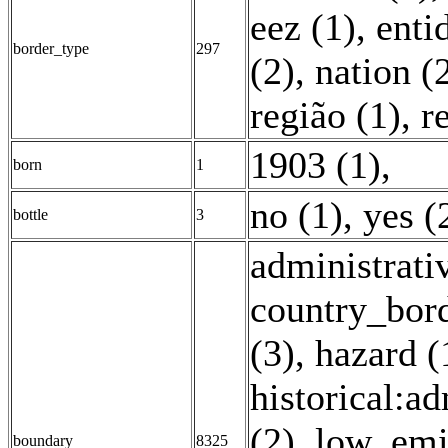
eez (1)
,
enti
border_type
297
(2)
,
nation (
região (1)
,
r
1903 (1)
,
born
1
no (1)
,
yes (
bottle
3
administrati
country_bord
(3)
,
hazard (
historical:ad
(2)
,
low_emi
boundary
8325