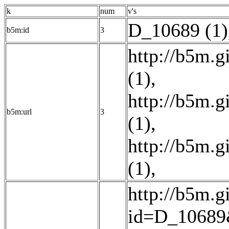
k
num
v's
D_10689 (1)
b5m:id
3
http://b5m.
(1)
,
http://b5m.
b5m:url
3
(1)
,
http://b5m.
(1)
,
http://b5m.g
id=D_10689