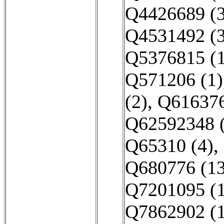
Q4426689 (3
Q4531492 (3
Q5376815 (1
Q571206 (1)
(2)
,
Q616376
Q62592348 (
Q65310 (4)
,
Q680776 (13
Q7201095 (1
Q7862902 (1