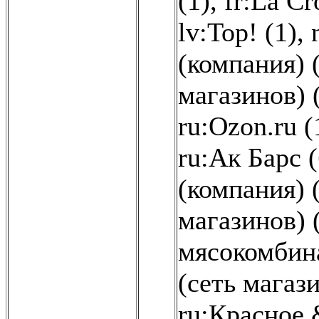
(1)
,
fr:La Cr
lv:Top! (1)
,
(компания) 
магазинов) 
ru:Ozon.ru (
ru:Ак Барс (
(компания) 
магазинов) 
мясокомбина
(сеть магази
ru:Красное 