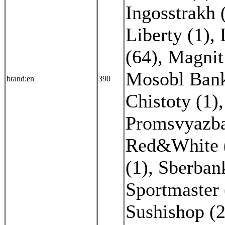
Ingosstrakh 
Liberty (1)
,
(64)
,
Magnit
Mosobl Bank
brand:en
390
Chistoty (1)
Promsvyazba
Red&White 
(1)
,
Sberban
Sportmaster 
Sushishop (2