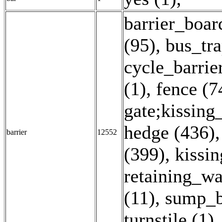
barrier_boar
(95)
,
bus_tra
cycle_barrie
(1)
,
fence (7
gate;kissing
hedge (436)
barrier
12552
(399)
,
kissin
retaining_wa
(11)
,
sump_b
turnstile (1)