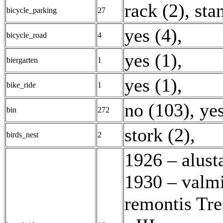
rack (2)
,
sta
bicycle_parking
27
yes (4)
,
bicycle_road
4
yes (1)
,
biergarten
1
yes (1)
,
bike_ride
1
no (103)
,
ye
bin
272
stork (2)
,
birds_nest
2
1926 – alusta
1930 – valmi
remontis Tre