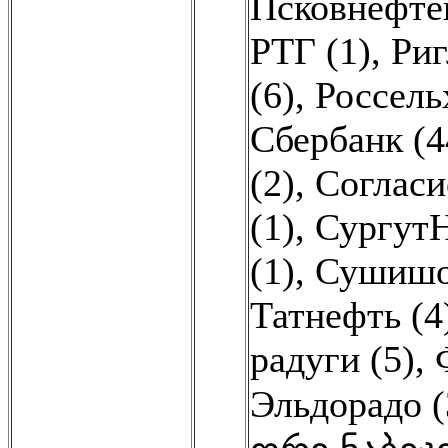
Псковнефтеп
РТГ (1)
,
Риг
(6)
,
Россель
Сбербанк (4
(2)
,
Согласи
(1)
,
СургутН
(1)
,
Сушишо
Татнефть (4
радуги (5)
,
Эльдорадо (