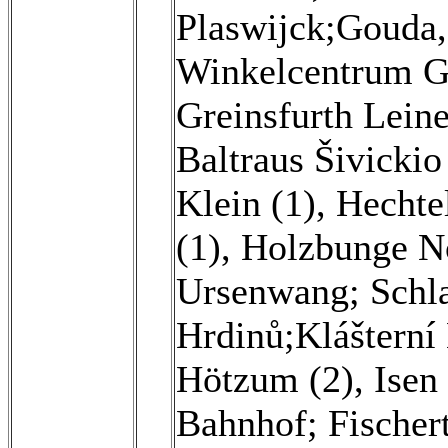
Plaswijck;Gouda,
Winkelcentrum Gi
Greinsfurth Leine
Baltraus Šivickio 
Klein (1)
,
Hechte
(1)
,
Holzbunge No
Ursenwang; Schla
Hrdinů;Klášterní
Hötzum (2)
,
Isen
Bahnhof; Fischer