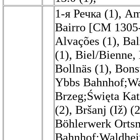
1-я Речка (1)
,
Am
Bairro [CM 1305
Alvações (1)
,
Bal
(1)
,
Biel/Bienne,
Bollnäs (1)
,
Bonst
Ybbs Bahnhof;Wa
Brzeg;Święta Kat
(2)
,
Bršanj (Iž) (2
Böhlerwerk Ortsm
Bahnhof;Waldhei