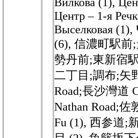
Вилкова (1)
,
Цен
Центр – 1-я Речк
Выселковая (1)
,
(6)
,
信濃町駅前;
勢丹前;東新宿駅 
二丁目;調布;矢野
Road;長沙灣道 Ch
Nathan Road;佐敦
Fu (1)
,
西参道;