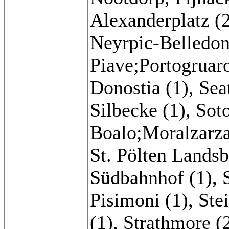
Alexanderplatz (
Neyrpic-Belledon
Piave;Portogruaro
Donostia (1)
,
Sea
Silbecke (1)
,
Sot
Boalo;Moralzarza
St. Pölten Landsb
Südbahnhof (1)
,
Pisimoni (1)
,
Stei
(1)
,
Strathmore (