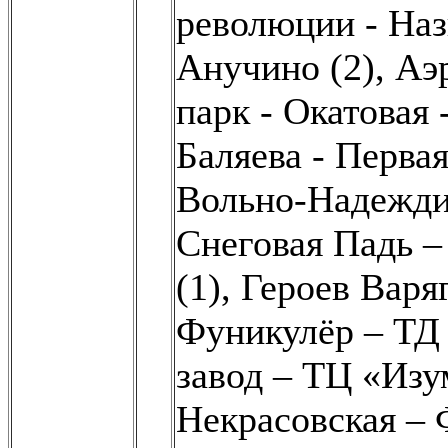
революции - Наз
Анучино (2)
,
Аэр
парк - Окатовая 
Баляева - Первая
Вольно-Надежди
Снеговая Падь – 
(1)
,
Героев Варяг
Фуникулёр – ТД
завод – ТЦ «Изум
Некрасовская –