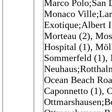
Marco Polo;San D
Monaco Ville;Lar
Exotique;Albert I
Morteau (2)
,
Mos
Hospital (1)
,
Mölk
Sommerfeld (1)
,
Neuhaus;Rotthalm
Ocean Beach Roa
Caponnetto (1)
,
O
Ottmarshausen;Bo