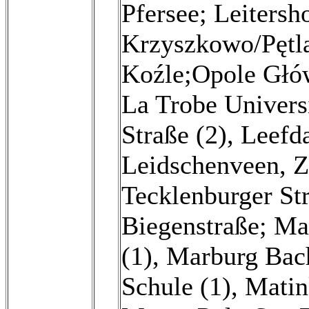
Pfersee; Leitersh
Krzyszkowo/Pętla
Koźle;Opole Głów
La Trobe Universi
Straße (2)
,
Leefda
Leidschenveen, Z
Tecklenburger Str
Biegenstraße; Ma
(1)
,
Marburg Bac
Schule (1)
,
Matin