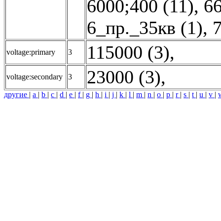
6000;400 (11)
,
66
6_пр._35кв (1)
,
7
115000 (3)
,
voltage:primary
3
23000 (3)
,
voltage:secondary
3
другие
|
a
|
b
|
c
|
d
|
e
|
f
|
g
|
h
|
i
|
j
|
k
|
l
|
m
|
n
|
o
|
p
|
r
|
s
|
t
|
u
|
v
|