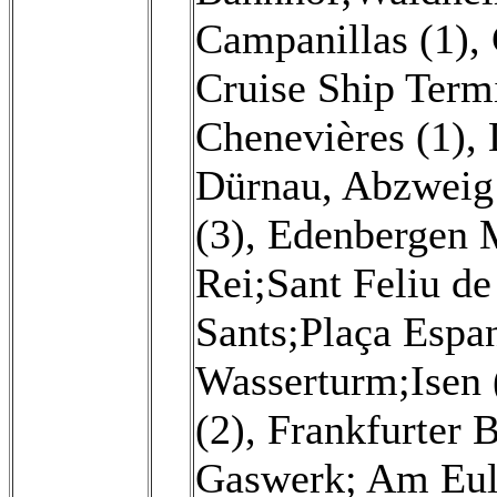
Campanillas (1)
,
Cruise Ship Termi
Chenevières (1)
,
Dürnau, Abzweig 
(3)
,
Edenbergen M
Rei;Sant Feliu de
Sants;Plaça Espan
Wasserturm;Isen 
(2)
,
Frankfurter 
Gaswerk; Am Eule