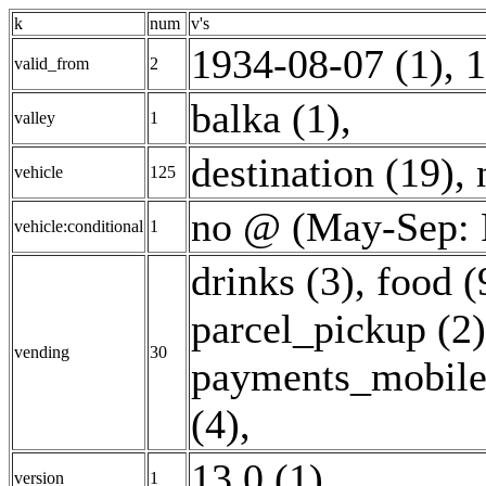
k
num
v's
1934-08-07 (1)
,
1
valid_from
2
balka (1)
,
valley
1
destination (19)
,
vehicle
125
no @ (May-Sep: F
vehicle:conditional
1
drinks (3)
,
food (
parcel_pickup (2)
vending
30
payments_mobile
(4)
,
13.0 (1)
,
version
1