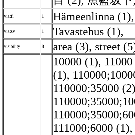
目 (2)
,
魚籃坂下;
Hämeenlinna (1)
,
via:fi
1
Tavastehus (1)
,
via:sv
1
area (3)
,
street (5
visibility
8
10000 (1)
,
11000 
(1)
,
110000;10000
110000;35000 (2
110000;35000;10
110000;35000;60
111000;6000 (1)