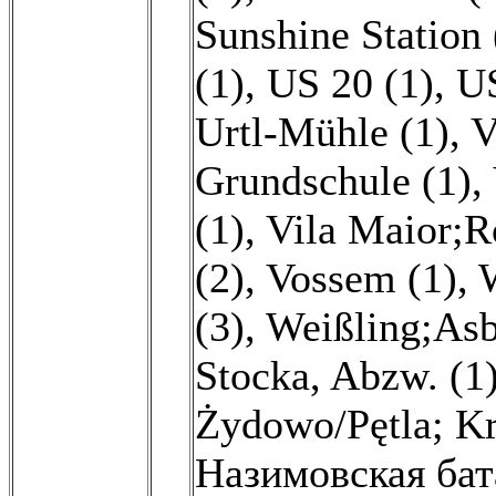
Sunshine Station 
(1)
,
US 20 (1)
,
US
Urtl-Mühle (1)
,
V
Grundschule (1)
,
(1)
,
Vila Maior;R
(2)
,
Vossem (1)
,
(3)
,
Weißling;Asb
Stocka, Abzw. (1
Żydowo/Pętla; Kr
Назимовская бат