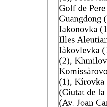
Golf de Pere
Guangdong (
Iakonovka (1
Illes Aleutia
Iàkovlevka (
(2)
,
Khmilov
Komissàrovo
(1)
,
Kírovka 
(Ciutat de la 
(Av. Joan Car