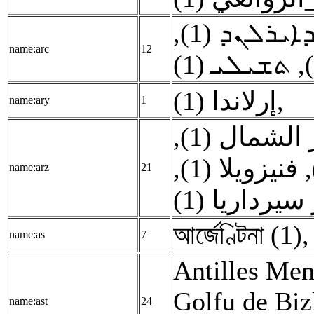
,
ܐܝܪܠܢܕ (1
name:arc
12
ܬܫܝܠܝ (1)
,
إرلاندا (1)
,
name:ary
1
,
 الشمال (1
,
فنيزويلا (1)
,
name:arz
21
 سيرداريا (1
আৰ্জেণ্টিনা (1)
name:as
7
Antilles Men
Golfu de Biz
name:ast
24