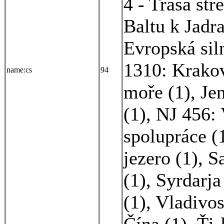
4 - Trasa st
Baltu k Jadr
Evropská sil
1310: Krako
name:cs
94
moře (1)
,
Jen
(1)
,
NJ 456: 
spolupráce (
jezero (1)
,
S
(1)
,
Syrdarja
(1)
,
Vladivos