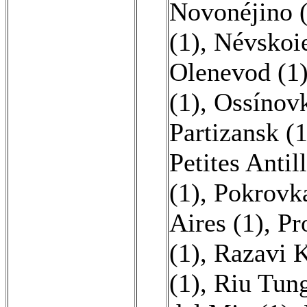
Novonéjino 
(1)
,
Névskoie
Olenevod (1
(1)
,
Ossínovk
Partizansk (1
Petites Antil
(1)
,
Pokrovka
Aires (1)
,
Pr
(1)
,
Razavi K
(1)
,
Riu Tung