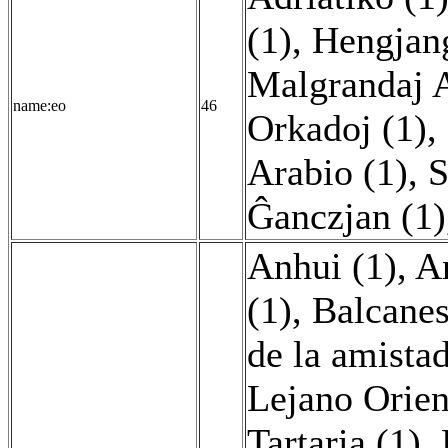
(1)
,
Hengjang
Malgrandaj A
name:eo
46
Orkadoj (1)
,
Arabio (1)
,
S
Ĝanczjan (1)
Anhui (1)
,
An
(1)
,
Balcanes
de la amista
Lejano Orien
Tartaria (1)
,