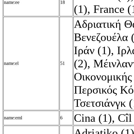
name:ee
18
(1)
,
France (
Αδριατική Θ
Βενεζουέλα 
Ιράν (1)
,
Ιρλ
(2)
,
Μέινλαντ
name:el
51
Οικονομικής
Περσικός Κό
Τσετσιάνγκ (
Cina (1)
,
Cîl
name:eml
6
Adriatiko (1