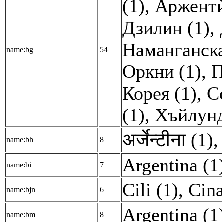
(1)
,
Аржентѝ
Дзилин (1)
,
Наманганска
name:bg
54
Оркни (1)
,
П
Корея (1)
,
С
(1)
,
Хъйлунд
अर्जेन्टीना (1)
name:bh
8
Argentina (1
name:bi
7
Cili (1)
,
Cina
name:bjn
6
Argentina (1
name:bm
8