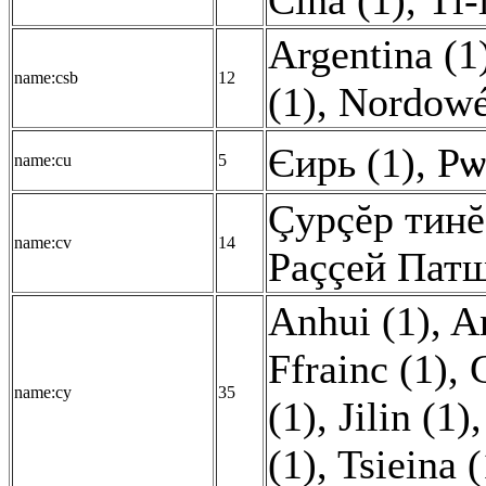
Čína (1)
,
Ťi-
Argentina (1
name:csb
12
(1)
,
Nordowé
Єирь (1)
,
Рѡ
name:cu
5
Çурçĕр тинĕ
name:cv
14
Раççей Патш
Anhui (1)
,
An
Ffrainc (1)
,
name:cy
35
(1)
,
Jilin (1)
(1)
,
Tsieina (