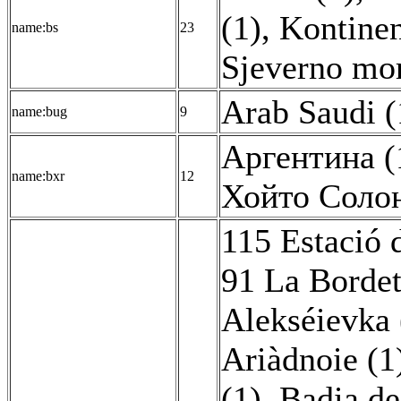
(1)
,
Kontinen
name:bs
23
Sjeverno mor
Arab Saudi (
name:bug
9
Аргентина (
name:bxr
12
Хойто Солон
115 Estació 
91 La Borde
Alekséievka 
Ariàdnoie (1
(1)
,
Badia de