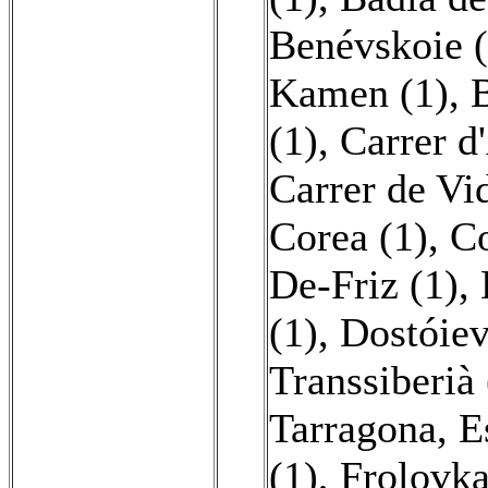
Benévskoie (
Kamen (1)
,
B
(1)
,
Carrer d
Carrer de Vid
Corea (1)
,
Co
De-Friz (1)
,
(1)
,
Dostóiev
Transsiberià 
Tarragona, E
(1)
,
Frolovka