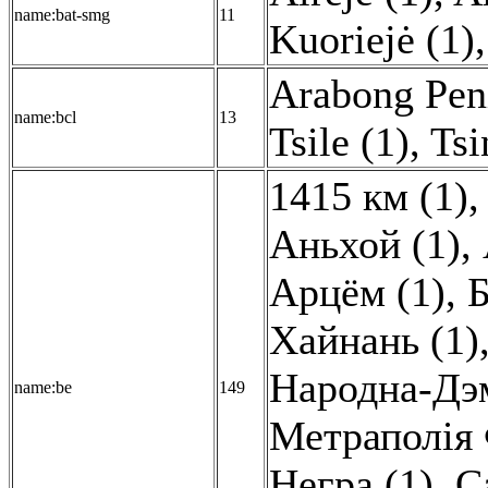
name:bat-smg
11
Kuoriejė (1)
,
Arabong Peni
name:bcl
13
Tsile (1)
,
Tsi
1415 км (1)
Аньхой (1)
,
Арцём (1)
,
Б
Хайнань (1)
Народна-Дэм
name:be
149
Метраполія 
Негра (1)
,
С