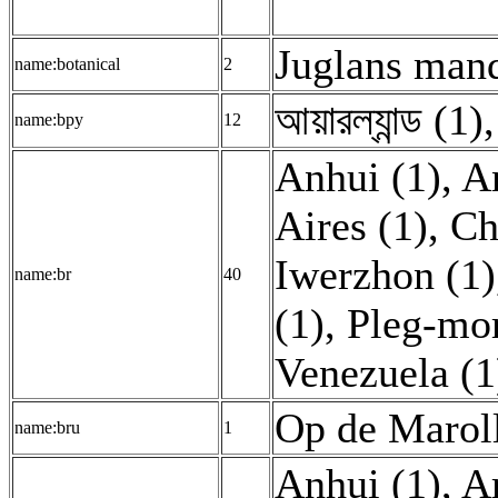
Juglans mand
name:botanical
2
আয়ারল্যান্ড (1)
name:bpy
12
Anhui (1)
,
An
Aires (1)
,
Ch
Iwerzhon (1)
name:br
40
(1)
,
Pleg-mo
Venezuela (1
Op de Maroll
name:bru
1
Anhui (1)
,
Ar