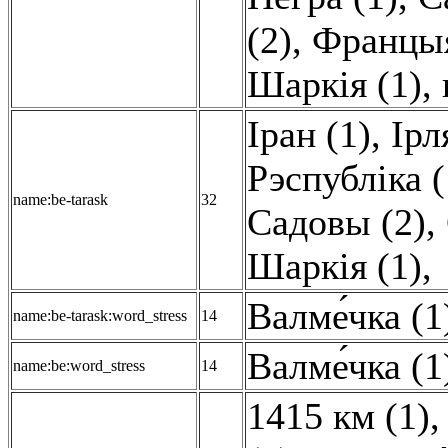
(2)
,
Францыя
Шаркія (1)
,
Іран (1)
,
Ірл
Рэспубліка (
name:be-tarask
32
Садовы (2)
,
Шаркія (1)
,
Валме́чка (1
name:be-tarask:word_stress
14
Валме́чка (1
name:be:word_stress
14
1415 км (1)