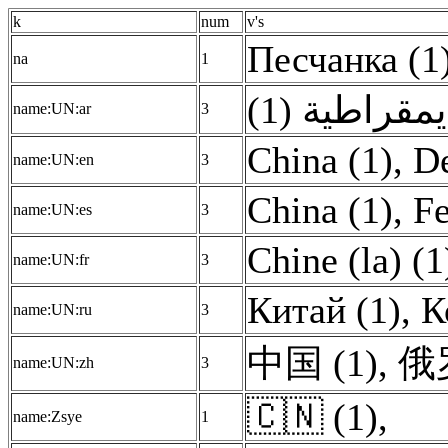
k
num
v's
Песчанка (1
na
1
مقراطية (1
name:UN:ar
3
China (1)
,
De
name:UN:en
3
China (1)
,
Fe
name:UN:es
3
Chine (la) (1
name:UN:fr
3
Китай (1)
,
К
name:UN:ru
3
中国 (1)
,
俄
name:UN:zh
3
🇨🇳 (1)
,
name:Zsye
1