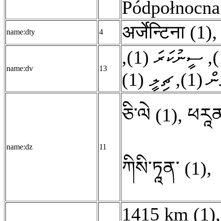
Pódpołnocna 
अर्जेन्टिना (1)
name:dty
4
,
ސީނުކަރަ (1)
,
name:dv
13
ޗިލީ (1)
,
ން (1
ཅི་ལེ (1)
,
ཕརཱན
name:dz
11
ཀིསི་ཏཱན་ (1)
,
1415 km (1)