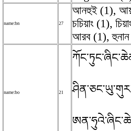
আনহুই (1)
,
আয়
চচিয়াং (1)
,
চিয়
name:bn
27
আরব (1)
,
হুনান
ཀོང་ཏུང་ཞིང་ཆེ
ཤིན་ཅང་ཡུ་གུར་
name:bo
21
ཨན་ཧུའེ་ཞིང་ཆ