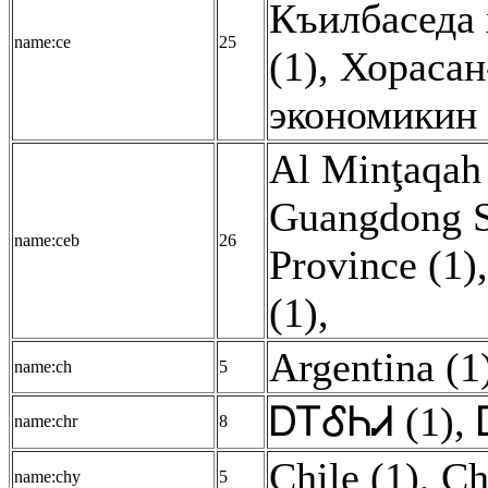
Къилбаседа 
name:ce
25
(1)
,
Хорасан
экономикин 
Al Minţaqah 
Guangdong S
name:ceb
26
Province (1)
(1)
,
Argentina (1
name:ch
5
ᎠᎢᎴᏂᏗ (1)
,
name:chr
8
Chile (1)
,
Ch
name:chy
5