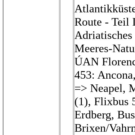
Atlantikküste
Route - Teil
Adriatisches 
Meeres-Natur
ÚAN Florenc
453: Ancona
=> Neapel, M
(1)
,
Flixbus 
Erdberg, Bus
Brixen/Vahr