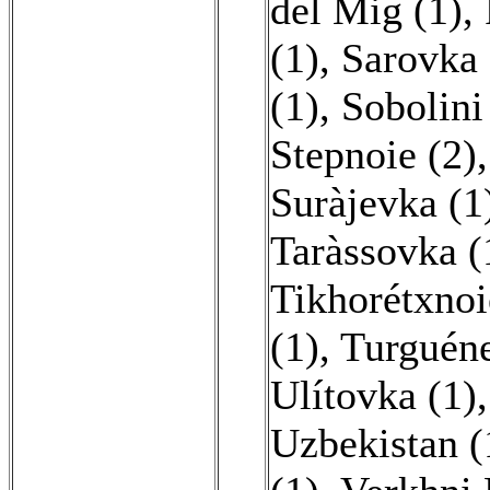
del Mig (1)
,
(1)
,
Sarovka 
(1)
,
Sobolini
Stepnoie (2)
Suràjevka (1
Taràssovka (
Tikhorétxnoi
(1)
,
Turguéne
Ulítovka (1)
Uzbekistan (