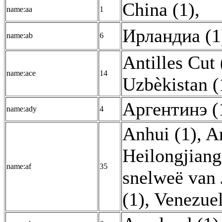
China (1)
,
name:aa
1
Ирландиа (1
name:ab
6
Antilles Cut 
name:ace
14
Uzbèkistan (
Аргентинэ (
name:ady
4
Anhui (1)
,
Ar
Heilongjiang
name:af
35
snelweë van 
(1)
,
Venezuel