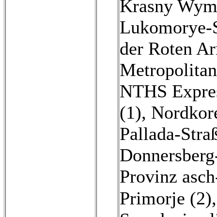
Krasny Wymp
Lukomorye-S
der Roten Ar
Metropolitan
NTHS Expres
(1)
,
Nordkore
Pallada-Stra
Donnersberg
Provinz asch
Primorje (2)