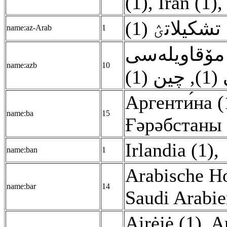
(1)
,
İran (1)
تشکیلاتؽ (1
name:az-Arab
1
مۆقاویله‌‌سی
name:azb
10
چین (1)
,
(1
Аргенти́на (
name:ba
15
Ғәрәбстаны 
Irlandia (1)
,
name:ban
1
Arabische Ho
name:bar
14
Saudi Arabie
Airėjė (1)
,
A