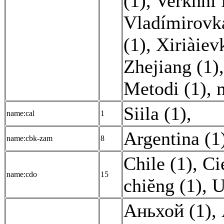
(1)
,
Verkhni 
Vladímirovka
(1)
,
Xiriàiev
Zhejiang (1)
Metodi (1)
,
Siila (1)
,
name:cal
1
Argentina (1
name:cbk-zam
8
Chile (1)
,
Ci
name:cdo
15
chiĕng (1)
,
U
Аньхой (1)
,