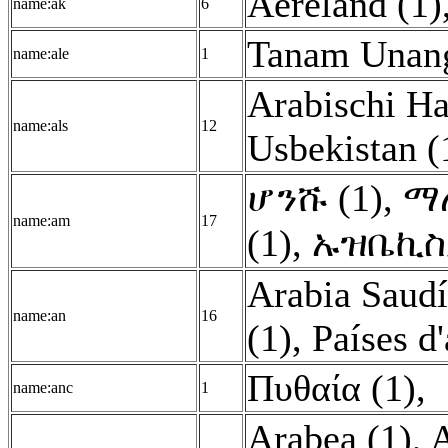
Aereland (1)
name:ak
6
Tanam Unang
name:ale
1
Arabischi Ha
name:als
12
Usbekistan (
ሆንሹ (1)
,
ማ
name:am
17
(1)
,
ኡዝቤኪስታ
Arabia Saudí
name:an
16
(1)
,
Países d'
Πυθαία (1)
,
name:anc
1
Arabea (1)
,
A