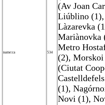
(Av Joan Carl
Liúblino (1)
Làzarevka (1
Mariànovka 
Metro Hostaf
name:ca
534
(2)
,
Morskoi 
(Ciutat Coop
Castelldefels
(1)
,
Nagórnoi
Novi (1)
,
Nov