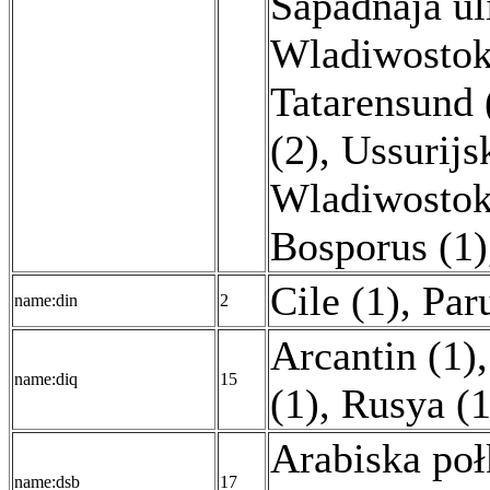
Sapadnaja ul
Wladiwostok
Tatarensund 
(2)
,
Ussurijs
Wladiwostoke
Bosporus (1)
Cile (1)
,
Par
name:din
2
Arcantin (1)
name:diq
15
(1)
,
Rusya (1
Arabiska poł
name:dsb
17