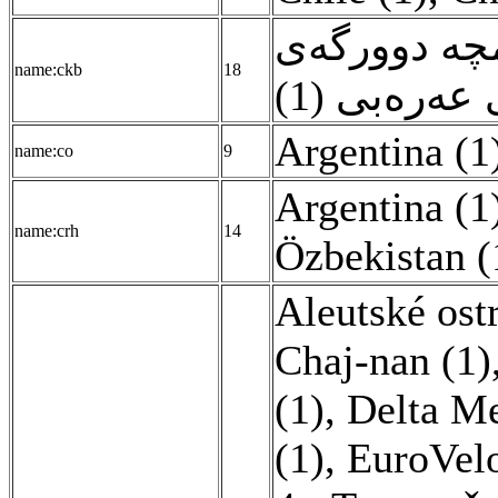
چە دوورگەی
name:ckb
18
 عەرەبی (1
Argentina (1
name:co
9
Argentina (1
name:crh
14
Özbekistan (
Aleutské ost
Chaj-nan (1)
(1)
,
Delta M
(1)
,
EuroVelo