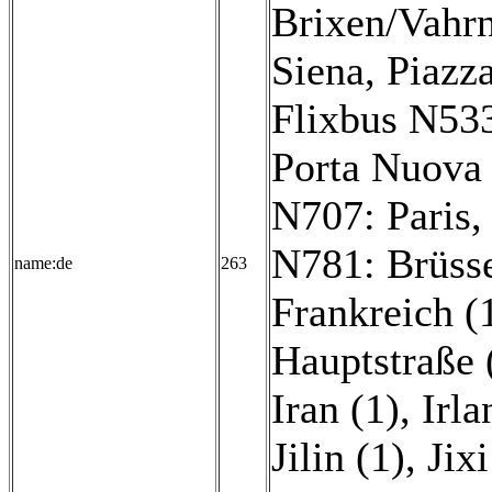
Brixen/Vahrn
Siena, Piazz
Flixbus N533
Porta Nuova 
N707: Paris,
N781: Brüsse
name:de
263
Frankreich (
Hauptstraße 
Iran (1)
,
Irla
Jilin (1)
,
Jixi