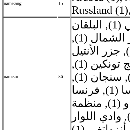
name:ang
15
Russland (1)
البلقان
,
 (1
,
 الشمال (1
جزر الأنتيل
,
,
ج تونكين (1
,
سنجان (1)
,
name:ar
86
فرنسا
,
ا (1
منظمة
,
 (1
وادي اللوار
,
_أنزواتغي (1