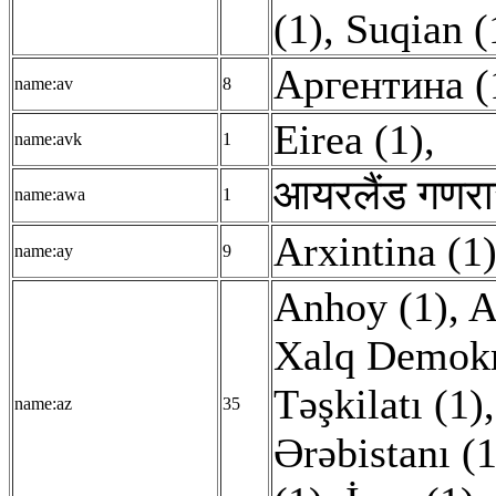
(1)
,
Suqian (
Аргентина (
name:av
8
Eirea (1)
,
name:avk
1
आयरलैंड गणराज
name:awa
1
Arxintina (1
name:ay
9
Anhoy (1)
,
A
Xalq Demokra
Təşkilatı (1)
name:az
35
Ərəbistanı (1