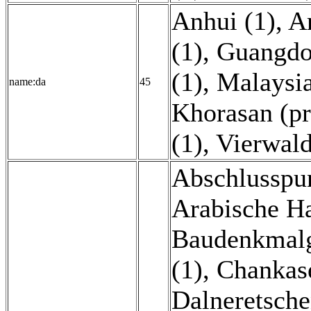
Anhui (1)
,
Ar
(1)
,
Guangdo
(1)
,
Malaysia
name:da
45
Khorasan (pr
(1)
,
Vierwald
Abschlusspun
Arabische Ha
Baudenkmalgr
(1)
,
Chankase
Dalneretsche