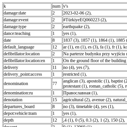
k
num
v's
damage:date
2
2023-02-06 (2)
,
damage:event
2
#TürkiyeEQ060223 (2)
,
damage:type
2
earthquake (2)
,
dance:teaching
1
yes (1)
,
date
8
1837 (3)
,
1857 (1)
,
1864 (1)
,
1885 
default_language
12
ar (1)
,
en (1)
,
es (3)
,
fa (1)
,
fr (1)
,
ko
defibrillator:location
2
Na parterze budynku przy wyjściu 
defibrillator:location:en
1
On the ground floor of the building a
delivery
11
no (4)
,
yes (7)
,
delivery_point:access
1
restricted (1)
,
anglican (3)
,
apostolic (1)
,
baptist (
denomination
77
protestant (1)
,
roman_catholic (5)
,
r
denomination:ru
1
Православная (1)
,
denotation
15
agricultural (2)
,
avenue (2)
,
natural
departures_board
8
no (3)
,
timetable (4)
,
yes (1)
,
depot:vehicle:tram
1
yes (1)
,
depth
12
,4 (1)
,
0 (5)
,
0.3 (2)
,
1 (2)
,
150 (2)
,
descent
2
0 (1)
,
12060 (1)
,