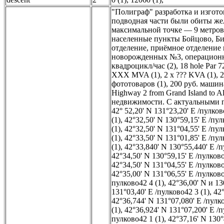
"Полиграф" разработка и изгото
подводная части были обиты же
максимальной точке — 9 метров 
населенные пункты Бойцово, Би
отделение, приёмное отделение н
новорожденных №3, операционн
квадроцикл/час (2)
,
18 hole Par 7
XXX MVA (1)
,
2 x ??? KVA (1)
,
2
фототоваров (1)
,
200 руб. машина
Highway 2 from Grand Island to All
недвижимости. С актуальными п
42° 52,20' N 131°23,20' E /пулков
(1)
,
42°32,50' N 130°59,15' E /пул
(1)
,
42°32,50' N 131°04,55' E /пул
(1)
,
42°33,50' N 131°01,85' E /пул
(1)
,
42°33,840' N 130°55,440' E /п
42°34,50' N 130°59,15' E /пулково
42°34,50' N 131°04,55' E /пулково
42°35,00' N 131°06,55' E /пулково
пулково42 4 (1)
,
42°36,00' N и 13
131°03,40' E /пулково42 3 (1)
,
42°
42°36,744' N 131°07,080' E /пулко
(1)
,
42°36,924' N 131°07,200' E /п
пулково42 1 (1)
,
42°37,16' N 130°