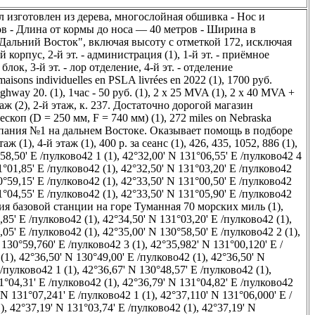
 изготовлен из дерева, многослойная обшивка - Нос и
в - Длина от кормы до носа — 40 метров - Ширина в
Дальний Восток", включая высоту с отметкой 172, исключая
ий корпус, 2-й эт. - администрация (1)
,
1-й эт. - приёмное
к, 3-й эт. - лор отделение, 4-й эт. - отделение
maisons individuelles en PSLA livrées en 2022 (1)
,
1700 руб.
ighway 20. (1)
,
1час - 50 руб. (1)
,
2 x 25 MVA (1)
,
2 x 40 MVA +
аж (2)
,
2-й этаж, к. 237. Достаточно дорогой магазин
скоп (D = 250 мм, F = 740 мм) (1)
,
272 miles on Nebraska
мпания №1 на дальнем Востоке. Оказывает помощь в подборе
таж (1)
,
4-й этаж (1)
,
400 р. за сеанс (1)
,
426, 435, 1052, 886 (1)
,
58,50' E /пулково42 1 (1)
,
42°32,00' N 131°06,55' E /пулково42 4
1°01,85' E /пулково42 (1)
,
42°32,50' N 131°03,20' E /пулково42
0°59,15' E /пулково42 (1)
,
42°33,50' N 131°00,50' E /пулково42
1°04,55' E /пулково42 (1)
,
42°33,50' N 131°05,90' E /пулково42
вия базовой станции на горе Туманная 70 морских миль (1)
,
,85' E /пулково42 (1)
,
42°34,50' N 131°03,20' E /пулково42 (1)
,
,05' E /пулково42 (1)
,
42°35,00' N 130°58,50' E /пулково42 2 (1)
,
 130°59,760' E /пулково42 3 (1)
,
42°35,982' N 131°00,120' E /
(1)
,
42°36,50' N 130°49,00' E /пулково42 (1)
,
42°36,50' N
/пулково42 1 (1)
,
42°36,67' N 130°48,57' E /пулково42 (1)
,
1°04,31' E /пулково42 (1)
,
42°36,79' N 131°04,82' E /пулково42
 N 131°07,241' E /пулково42 1 (1)
,
42°37,110' N 131°06,000' E /
)
,
42°37,19' N 131°03,74' E /пулково42 (1)
,
42°37,19' N