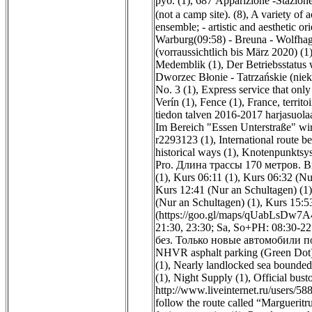
руб. (1)
,
687 Apparizione -Stazione
(not a camp site). (8)
,
A variety of a
ensemble; - artistic and aesthetic ori
Warburg(09:58) - Breuna - Wolfhag
(vorraussichtlich bis März 2020) (1
Medemblik (1)
,
Der Betriebsstatus
Dworzec Błonie - Tatrzańskie (niek
No. 3 (1)
,
Express service that onl
Verín (1)
,
Fence (1)
,
France, territoi
tiedon talven 2016-2017 harjasuolaam
Im Bereich "Essen Unterstraße" wird
r2293123 (1)
,
International route 
historical ways (1)
,
Knotenpunktsys
Pro. Длина трассы 170 метров. В
(1)
,
Kurs 06:11 (1)
,
Kurs 06:32 (Nu
Kurs 12:41 (Nur an Schultagen) (1)
(Nur an Schultagen) (1)
,
Kurs 15:53
(https://goo.gl/maps/qUabLsDw7A
21:30, 23:30; Sa, So+PH: 08:30-22:
без. Только новые автомобили п
NHVR asphalt parking (Green Dot) 
(1)
,
Nearly landlocked sea bounded b
(1)
,
Night Supply (1)
,
Official bus
http://www.liveinternet.ru/users/5
follow the route called “Margueritru