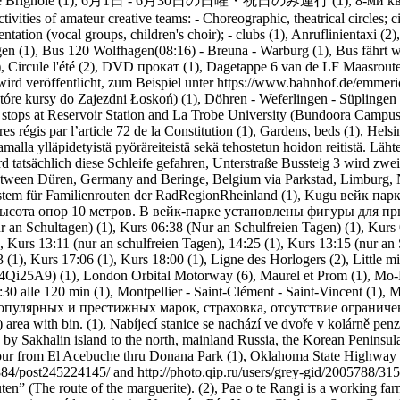
 Brignole (1)
,
6月1日 - 6月30日の日曜・祝日のみ運行 (1)
,
8-ми к
ctivities of amateur creative teams: - Choreographic, theatrical circles; cir
entation (vocal groups, children's choir); - clubs (1)
,
Anruflinientaxi (2)
en (1)
,
Bus 120 Wolfhagen(08:16) - Breuna - Warburg (1)
,
Bus fährt 
)
,
Circule l'été (2)
,
DVD прокат (1)
,
Dagetappe 6 van de LF Maasroute
 wird veröffentlicht, zum Beispiel unter https://www.bahnhof.de/emmeri
tóre kursy do Zajezdni Łoskoń) (1)
,
Döhren - Weferlingen - Süplingen 
y stops at Reservoir Station and La Trobe University (Bundoora Campus)
res régis par l’article 72 de la Constitution (1)
,
Gardens, beds (1)
,
Helsin
alla ylläpidetyistä pyöräreiteistä sekä tehostetun hoidon reitistä. Lähte
 tatsächlich diese Schleife gefahren, Unterstraße Bussteig 3 wird zwei
between Düren, Germany and Beringe, Belgium via Parkstad, Limburg, 
tem für Familienrouten der RadRegionRheinland (1)
,
Kugu вейк парк
ысота опор 10 метров. В вейк-парке установлены фигуры для пры
r an Schultagen) (1)
,
Kurs 06:38 (Nur an Schulfreien Tagen) (1)
,
Kurs 
,
Kurs 13:11 (nur an schulfreien Tagen), 14:25 (1)
,
Kurs 13:15 (nur an 
 (1)
,
Kurs 17:06 (1)
,
Kurs 18:00 (1)
,
Ligne des Horlogers (2)
,
Little m
4Qi25A9) (1)
,
London Orbital Motorway (6)
,
Maurel et Prom (1)
,
Mo-F
30 alle 120 min (1)
,
Montpellier - Saint-Clément - Saint-Vincent (1)
,
M
опулярных и престижных марок, страховка, отсутствие ограничен
area with bin. (1)
,
Nabíjecí stanice se nachází ve dvoře v kolárně penz
y Sakhalin island to the north, mainland Russia, the Korean Peninsula
tour from El Acebuche thru Donana Park (1)
,
Oklahoma State Highway 3
8884/post245224145/ and http://photo.qip.ru/users/grey-gid/2005788/31
ten” (The route of the marguerite). (2)
,
Pae o te Rangi is a working far