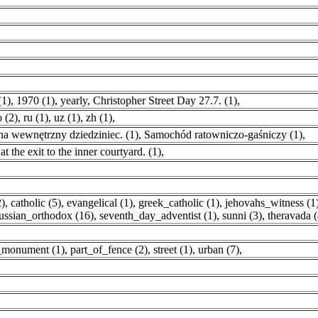
(1)
,
1970 (1)
,
yearly, Christopher Street Day 27.7. (1)
,
 (2)
,
ru (1)
,
uz (1)
,
zh (1)
,
na wewnętrzny dziedziniec. (1)
,
Samochód ratowniczo-gaśniczy (1)
,
t the exit to the inner courtyard. (1)
,
2)
,
catholic (5)
,
evangelical (1)
,
greek_catholic (1)
,
jehovahs_witness (1
ussian_orthodox (16)
,
seventh_day_adventist (1)
,
sunni (3)
,
theravada (
_monument (1)
,
part_of_fence (2)
,
street (1)
,
urban (7)
,