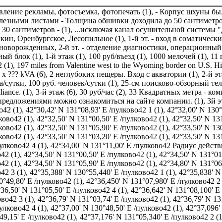
вление рекламы, фотосъемка, фотопечать (1)
,
- Корпус шхуны был
лезными листами - Толщина обшивки доходила до 50 сантиметро
30 сантиметров - (1)
,
...исключая канал осушительной системы "
кин, Оренбургское, Лесопильное (1)
,
1-й эт. - вход в соматическ
оворожденных, 2-й эт. - отделение диагностики, операционный бло
ый блок (1)
,
1-й этаж (1)
,
100 руб/въезд (1)
,
1000 мелочей (1)
,
11 
2 (1)
,
197 miles from Valentine west to the Wyoming border on U.S. H
 x ??? kVA (6)
,
2 неглубоких пещеры. Вход с акватории (1)
,
2-й эт
/сутки, 100 руб. человек/сутки (1)
,
25-см поисково-обзорный теле
iance. (1)
,
3-й этаж (6)
,
30 руб/час (2)
,
33 Квадратных метра - ко
редложениями можно ознакомиться на сайте компании. (1)
,
3й э
о42 (1)
,
42°30,42' N 131°08,93' E /пулково42 1 (1)
,
42°32,00' N 130°
ково42 (1)
,
42°32,50' N 131°00,50' E /пулково42 (1)
,
42°32,50' N 13
ково42 (1)
,
42°32,50' N 131°05,90' E /пулково42 (1)
,
42°33,50' N 13
ково42 (1)
,
42°33,50' N 131°03,20' E /пулково42 (1)
,
42°33,50' N 13
улково42 4 (1)
,
42°34,00' N 131°11,00' E /пулково42 Радиус дейст
42 (1)
,
42°34,50' N 131°00,50' E /пулково42 (1)
,
42°34,50' N 131°01
42 (1)
,
42°34,50' N 131°05,90' E /пулково42 (1)
,
42°34,80' N 131°06
42 3 (1)
,
42°35,388' N 130°55,440' E /пулково42 1 (1)
,
42°35,838' N
0°49,80' E /пулково42 (1)
,
42°36,450' N 131°07,980' E /пулково42 2 
36,50' N 131°05,50' E /пулково42 4 (1)
,
42°36,642' N 131°08,100' E 
во42 3 (1)
,
42°36,79' N 131°03,74' E /пулково42 (1)
,
42°36,79' N 13
улково42 4 (1)
,
42°37,00' N 130°48,50' E /пулково42 (1)
,
42°37,096'
49,15' E /пулково42 (1)
,
42°37,176' N 131°05,340' E /пулково42 2 (1