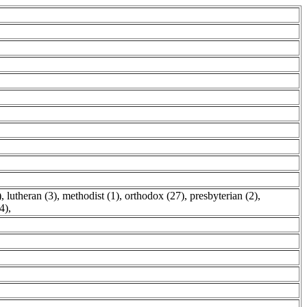
)
,
lutheran (3)
,
methodist (1)
,
orthodox (27)
,
presbyterian (2)
,
4)
,