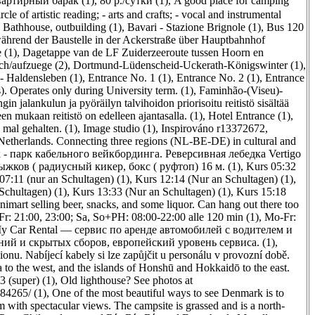
вартирный барак (1)
,
80 р./сутки (1)
,
A good place for camping
cle of artistic reading; - arts and crafts; - vocal and instrumental
,
Bathhouse, outbuilding (1)
,
Bavari - Stazione Brignole (1)
,
Bus 120
während der Baustelle in der Ackerstraße über Hauptbahnhof
 (1)
,
Dagetappe van de LF Zuiderzeeroute tussen Hoorn en
ch/aufzuege (2)
,
Dortmund-Lüdenscheid-Uckerath-Königswinter (1)
,
- Haldensleben (1)
,
Entrance No. 1 (1)
,
Entrance No. 2 (1)
,
Entrance
. Operates only during University term. (1)
,
Faminhão-(Viseu)-
gin jalankulun ja pyöräilyn talvihoidon priorisoitu reitistö sisältää
en mukaan reitistö on edelleen ajantasalla. (1)
,
Hotel Entrance (1)
,
 mal gehalten. (1)
,
Image studio (1)
,
Inspirováno r13372672,
Netherlands. Connecting three regions (NL-BE-DE) in cultural and
 - парк кабельного вейкбординга. Реверсивная лебедка Vertigo
жков ( радиусный кикер, бокс ( руфтоп) 16 м. (1)
,
Kurs 05:32
07:11 (nur an Schultagen) (1)
,
Kurs 12:14 (Nur an Schultagen) (1)
,
Schultagen) (1)
,
Kurs 13:33 (Nur an Schultagen) (1)
,
Kurs 15:18
inimart selling beer, snacks, and some liquor. Can hang out there too
r: 21:00, 23:00; Sa, So+PH: 08:00-22:00 alle 120 min (1)
,
Mo-Fr:
y Car Rental — сервис по аренде автомобилей с водителем и
ий и скрытых сборов, европейский уровень сервиса. (1)
,
ionu. Nabíjecí kabely si lze zapůjčit u personálu v provozní době.
 to the west, and the islands of Honshū and Hokkaidō to the east.
 (super) (1)
,
Old lighthouse? See photos at
584265/ (1)
,
One of the most beautiful ways to see Denmark is to
m with spectacular views. The campsite is grassed and is a north-