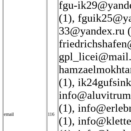
fgu-ik29@yande
(1)
,
fguik25@ya
33@yandex.ru (
friedrichshafen
gpl_licei@mail.
hamzaelmokhta
(1)
,
ik24gufsin
info@aluvitrum.
(1)
,
info@erlebn
email
116
(1)
,
info@klette