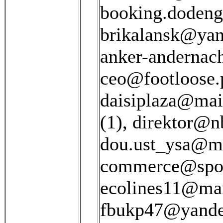
booking.dodeng
brikalansk@yan
anker-andernach
ceo@footloose.
daisiplaza@mail
(1)
,
direktor@n
dou.ust_ysa@ma
commerce@sport
ecolines11@mai
fbukp47@yandex