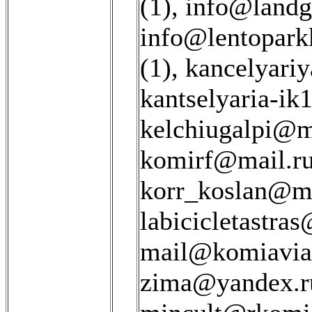
(1)
,
info@landg
info@lentoparkk
(1)
,
kancelyari
kantselyaria-ik
kelchiugalpi@ma
komirf@mail.ru
korr_koslan@ma
labicicletastra
mail@komiaviat
zima@yandex.ru