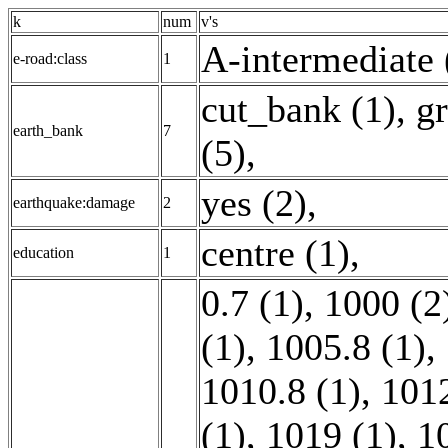
k
num
v's
A-intermediate 
e-road:class
1
cut_bank (1)
,
gr
earth_bank
7
(5)
,
yes (2)
,
earthquake:damage
2
centre (1)
,
education
1
0.7 (1)
,
1000 (2
(1)
,
1005.8 (1)
,
1010.8 (1)
,
1012
(1)
,
1019 (1)
,
1