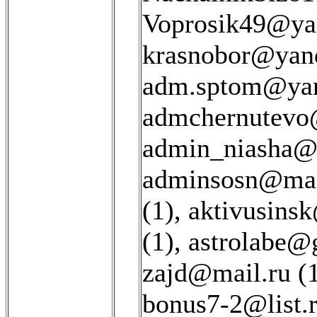
Voprosik49@yan
krasnobor@yand
adm.sptom@yan
admchernutevo@
admin_niasha@r
adminsosn@mail
(1)
,
aktivusinsk
(1)
,
astrolabe@g
zajd@mail.ru (
bonus7-2@list.r