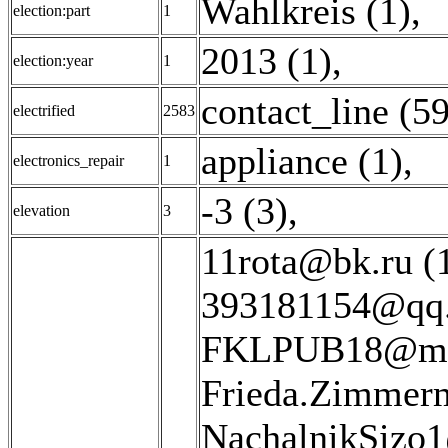
Wahlkreis (1)
,
election:part
1
2013 (1)
,
election:year
1
contact_line (59
electrified
2583
appliance (1)
,
electronics_repair
1
-3 (3)
,
elevation
3
11rota@bk.ru (
393181154@qq.
FKLPUB18@mai
Frieda.Zimmerm
NachalnikSizo1