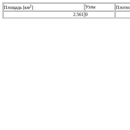
2
Узлы
Площадь [км
]
Плотно
2.561
0