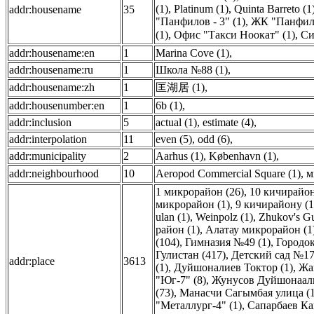
(1)
,
Platinum (1)
,
Quinta Barreto (1
addr:housename
35
"Панфилов - 3" (1)
,
ЖК "Панфило
(1)
,
Офис "Такси Ноокат" (1)
,
Си
addr:housename:en
1
Marina Cove (1)
,
addr:housename:ru
1
Школа №88 (1)
,
addr:housename:zh
1
匡湖居 (1)
,
addr:housenumber:en
1
6b (1)
,
addr:inclusion
5
actual (1)
,
estimate (4)
,
addr:interpolation
11
even (5)
,
odd (6)
,
addr:municipality
2
Aarhus (1)
,
København (1)
,
addr:neighbourhood
10
Aeropod Commercial Square (1)
,
м
1 микрорайон (26)
,
10 кичирайон
микрорайон (1)
,
9 кичирайону (1
ulan (1)
,
Weinpolz (1)
,
Zhukov's Gu
район (1)
,
Алатау микрорайон (1
(104)
,
Гимназия №49 (1)
,
Городок
Гулистан (417)
,
Детский сад №17
addr:place
3613
(1)
,
Дуйшоналиев Токтор (1)
,
Жа
"Юг-7" (8)
,
Жунусов Дуйшонаалы
(73)
,
Манасчи Сагымбая улица (1
"Металлург-4" (1)
,
Сапарбаев Ка