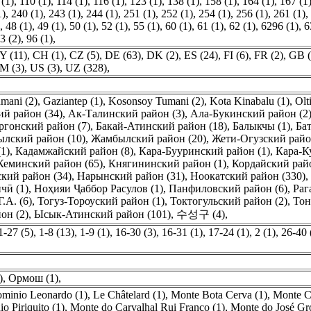
 (1)
,
110 (1)
,
114 (1)
,
116 (1)
,
123 (1)
,
138 (1)
,
158 (1)
,
164 (1)
,
167 (1
1)
,
240 (1)
,
243 (1)
,
244 (1)
,
251 (1)
,
252 (1)
,
254 (1)
,
256 (1)
,
261 (1)
,
,
48 (1)
,
49 (1)
,
50 (1)
,
52 (1)
,
55 (1)
,
60 (1)
,
61 (1)
,
62 (1)
,
6296 (1)
,
6
3 (2)
,
96 (1)
,
Y (11)
,
CH (1)
,
CZ (5)
,
DE (63)
,
DK (2)
,
ES (24)
,
FI (6)
,
FR (2)
,
GB (
M (3)
,
US (3)
,
UZ (328)
,
mani (2)
,
Gaziantep (1)
,
Kosonsoy Tumani (2)
,
Kota Kinabalu (1)
,
Olt
й район (34)
,
Ак-Талинский район (3)
,
Ала-Букинский район (2
ргонский район (7)
,
Бакай-Атинский район (18)
,
Балыкчы (1)
,
Ба
лский район (10)
,
Жамбылский район (20)
,
Жети-Огузский райо
1)
,
Кадамжайский район (8)
,
Кара-Бууринский район (1)
,
Кара-К
Кеминский район (65)
,
Княгининский район (1)
,
Кордайский райо
кий район (34)
,
Нарынский район (31)
,
Ноокатский район (330)
,
чӣ (1)
,
Ноҳияи Ҷаббор Расулов (1)
,
Панфиловский район (6)
,
Раг
Г.А. (6)
,
Тогуз-Тороуский район (1)
,
Токтогульский район (2)
,
Тон
он (2)
,
Ысык-Атинский район (101)
,
수성구 (4)
,
1-27 (5)
,
1-8 (13)
,
1-9 (1)
,
16-30 (3)
,
16-31 (1)
,
17-24 (1)
,
2 (1)
,
26-40 
)
,
Ормош (1)
,
minio Leonardo (1)
,
Le Châtelard (1)
,
Monte Bota Cerva (1)
,
Monte C
o Piriquito (1)
,
Monte do Carvalhal Rui Franco (1)
,
Monte do José Gr