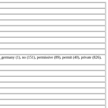
r_germany (1)
,
no (151)
,
permissive (89)
,
permit (40)
,
private (826)
,