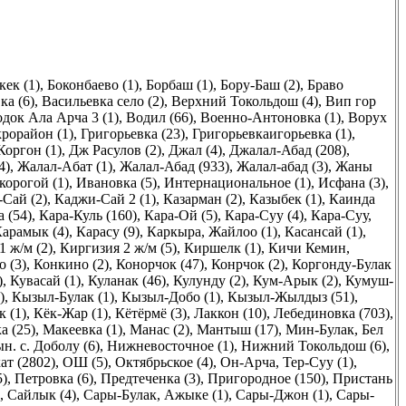
ек (1)
,
Боконбаево (1)
,
Борбаш (1)
,
Бору-Баш (2)
,
Браво
ка (6)
,
Васильевка село (2)
,
Верхний Токольдош (4)
,
Вип гор
док Ала Арча 3 (1)
,
Водил (66)
,
Военно-Антоновка (1)
,
Ворух
рорайон (1)
,
Григорьевка (23)
,
Григорьевкаигорьевка (1)
,
Коргон (1)
,
Дж Расулов (2)
,
Джал (4)
,
Джалал-Абад (208)
,
4)
,
Жалал-Aбат (1)
,
Жалал-Абад (933)
,
Жалал-абад (3)
,
Жаны
корогой (1)
,
Ивановка (5)
,
Интернациональное (1)
,
Исфана (3)
,
Сай (2)
,
Каджи-Сай 2 (1)
,
Казарман (2)
,
Казыбек (1)
,
Каинда
 (54)
,
Кара-Куль (160)
,
Кара-Ой (5)
,
Кара-Суу (4)
,
Кара-Суу,
арамык (4)
,
Карасу (9)
,
Каркыра, Жайлоо (1)
,
Касансай (1)
,
1 ж/м (2)
,
Киргизия 2 ж/м (5)
,
Киршелк (1)
,
Кичи Кемин,
 (3)
,
Конкино (2)
,
Конорчок (47)
,
Конрчок (2)
,
Коргонду-Булак
)
,
Кувасай (1)
,
Куланак (46)
,
Кулунду (2)
,
Кум-Арык (2)
,
Кумуш-
)
,
Кызыл-Булак (1)
,
Кызыл-Добо (1)
,
Кызыл-Жылдыз (51)
,
 (1)
,
Кёк-Жар (1)
,
Кётёрмё (3)
,
Лаккон (10)
,
Лебединовка (703)
,
а (25)
,
Макеевка (1)
,
Манас (2)
,
Мантыш (17)
,
Мин-Булак, Бел
н. с. Доболу (6)
,
Нижневосточное (1)
,
Нижний Токольдош (6)
,
ат (2802)
,
ОШ (5)
,
Октябрьское (4)
,
Он-Арча, Тер-Суу (1)
,
5)
,
Петровка (6)
,
Предтеченка (3)
,
Пригородное (150)
,
Пристань
,
Сайлык (4)
,
Сары-Булак, Ажыке (1)
,
Сары-Джон (1)
,
Сары-