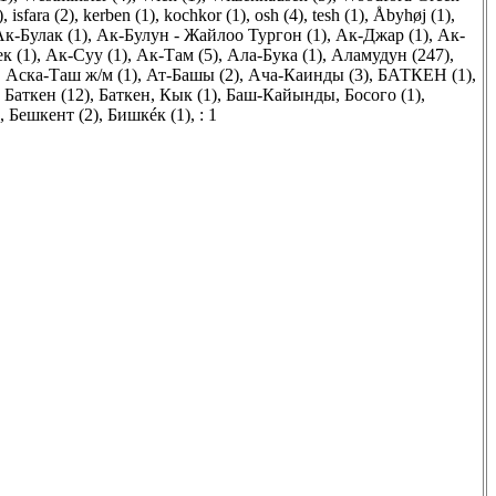
)
,
isfara (2)
,
kerben (1)
,
kochkor (1)
,
osh (4)
,
tesh (1)
,
Åbyhøj (1)
,
Ак-Булак (1)
,
Ак-Булун - Жайлоо Тургон (1)
,
Ак-Джар (1)
,
Ак-
к (1)
,
Ак-Суу (1)
,
Ак-Там (5)
,
Ала-Бука (1)
,
Аламудун (247)
,
,
Аска-Таш ж/м (1)
,
Ат-Башы (2)
,
Ача-Каинды (3)
,
БАТКЕН (1)
,
,
Баткен (12)
,
Баткен, Кык (1)
,
Баш-Кайынды, Босого (1)
,
,
Бешкент (2)
,
Бишкéк (1)
,
: 1