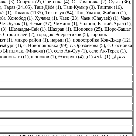
вка (3)
,
Спартак (2)
,
Сретенка (4)
,
Ст. Ивановка (2)
,
Сузак (36)
,
)
,
Тараз (24105)
,
Таш-Дёбё (1)
,
Таш-Кумыр (3)
,
Таштак (16)
,
к2 (1)
,
Токмок (1135)
,
Токтогул (84)
,
Тон, Улахол, Жайлоо (1)
,
(8)
,
Хонобод (1)
,
Хучанд (1)
,
Чаек (23)
,
Чаек (Chayaek) (1)
,
Чаек
Чет-Булак (1)
,
Чечме (37)
,
Чимион (1)
,
Чолпон, Баатай-Арал (1)
,
(3)
,
Шамалды-Сай (1)
,
Шахрак (1)
,
Шопоков (25)
,
Шоро-Башат
к Строителей (2)
,
городок Энергетиков (5)
,
городок
ят (1)
,
микро район (1)
,
нарын (1)
,
новостройка Кок-Джар (12)
,
ембург (1)
,
с. Новопокровка (99)
,
с. Орозбекова (5)
,
с. Сосновка
о Ынтымак, (Микоян) (1)
,
село Ак-Суу (1)
,
село Ак-Терек (1)
,
чолпон-ата (1)
,
шопоков (1)
,
Өзгөрүш (4)
,
,
باجة (1)
,
اصفهان (1)