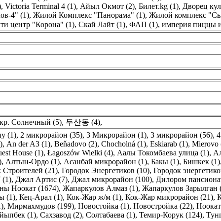
)
,
Victoria Terminal 4 (1)
,
Айыл Окмот (2)
,
Билет.kg (1)
,
Дворец кул
в-4" (1)
,
Жилой Комплекс "Панорама" (1)
,
Жилой комплекс "Сым
ти центр "Корона" (1)
,
Скай Лайт (1)
,
ФАП (1)
,
империя пиццы и
кр. Солнечный (5)
,
두산동 (4)
,
у (1)
,
2 микрорайон (35)
,
3 Микрорайон (1)
,
3 микрорайон (56)
,
4
)
,
An der A3 (1)
,
Beňadovo (2)
,
Chocholná (1)
,
Eskiarab (1)
,
Mierovo 
est House (1)
,
Łagoszów Wielki (4)
,
Аалы Токомбаева улица (1)
,
Ал
)
,
Алтын-Ордо (1)
,
Асанбай микрорайон (1)
,
Бакы (1)
,
Бишкек (1)
 Строителей (21)
,
Городок Энергетиков (10)
,
Городок энергетико
 (1)
,
Джал Артис (7)
,
Джал микрорайон (100)
,
Дилором пансионат
ны Ноокат (1674)
,
Жапаркулов Алмаз (1)
,
Жапаркулов Зарылган (
 (1)
,
Кең-Арал (1)
,
Кок-Жар ж/м (1)
,
Кок-Жар микрорайон (21)
,
К
)
,
Мирмахмудов (199)
,
Новостойка (1)
,
Новостройка (22)
,
Ноокат
йыпбек (1)
,
Сахзавод (2)
,
Солтабаева (1)
,
Темир-Корук (124)
,
Тун