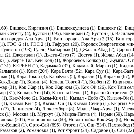
169)
,
Бишкек, Киргизия (1)
,
Бишкеккулиева (1)
,
Бишкект (2)
,
Бищк
лан-Сегетту (4)
,
Бустон (1695)
,
Бөкөнбай (2)
,
Бӯстон (1)
,
Васильев
ип городок Ала Арча (1)
,
Вип городок Ала Арча 2 (15)
,
Вип горо
(1)
,
ГЭС -2 (1)
,
ГЭС 2 (1)
,
Гафуров (20)
,
Городок Энергетиков мик
,
Гулистон (193)
,
Гулчо, Чыйырчык (1)
,
ДЖалал-Абад (2)
,
Дароот-
ы (2)
,
Джергалан (1)
,
Джети-Огуз (7)
,
Достук (1)
,
Жалал Абад (14
 (1)
,
Жерге-Тал, Кен-Кол) (1)
,
Жоробеков Кочкор (1)
,
Жумгал, От
(131)
,
КЕРБЕН (1)
,
Кадамжай (32)
,
Кадамжай, Марказ (1)
,
Каджи-
Калматай (1)
,
Кант (204)
,
Кара Балта (52)
,
Кара Суу (1)
,
Кара-Балта
чык (1)
,
Кара-Токой (3)
,
КараКуль (5)
,
Караван (1)
,
Каракол (67)
,
К
Кек-Джар (1)
,
Кемин (4)
,
Кенеш, Торгой (1)
,
Кербен (2)
,
Киргизия 
жар (31)
,
Кок-Жар (1)
,
Кок-Жар ж/м (5)
,
Кок-Ой (26)
,
Кок-Таш село
ор (31)
,
Кочкор-Ата (14)
,
Красная Речка (1)
,
Красный стритель (2
 (1)
,
Кыз-Моло (2)
,
Кызы-Кия (1)
,
Кызыл - Дөбө (2)
,
Кызыл-Oй (1
(1)
,
Кызыл-Кыя (5)
,
Кызыл-Ой (1)
,
Кызыл-Сенир (1)
,
Кыргыз-Чек
 (7)
,
Ленинское (4)
,
Люксембург (8)
,
Мады, Чаар-Арча (1)
,
Маевк
к (1)
,
Москва (1)
,
Муркут (1)
,
Мырза-Патча (4)
,
Нарын (59)
,
Нары
ловка (201)
,
Новопокровка (60)
,
Новостройка Кок-Жар (6)
,
Ноок
то-Кошой (1)
,
Орто-Сай (695)
,
Отогон (1)
,
Ош (534)
,
Пахтаобод (
Раззаков (2)
,
Романовка (1)
,
Рот-Фронт (24)
,
Садовое (3)
,
Сай (22)