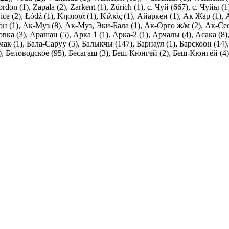
ordon (1)
,
Zapala (2)
,
Zarkent (1)
,
Zürich (1)
,
c. Чуй (667)
,
c. Чуйы (1
ce (2)
,
Łódź (1)
,
Κηφισιά (1)
,
Κιλκίς (1)
,
Айаркен (1)
,
Ак Жар (1)
,
н (1)
,
Ак-Муз (8)
,
Ак-Муз, Эки-Бала (1)
,
Ак-Орго ж/м (2)
,
Ак-Сее
вка (3)
,
Арашан (5)
,
Арка 1 (1)
,
Арка-2 (1)
,
Арчалы (4)
,
Асака (8)
мак (1)
,
Бала-Саруу (5)
,
Балыкчы (147)
,
Барнаул (1)
,
Барскоон (14)
)
,
Беловодское (95)
,
Бесагаш (3)
,
Беш-Кюнгей (2)
,
Беш-Кюнгёй (4)