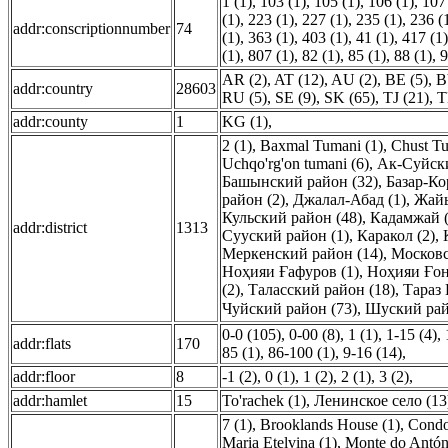
1 (1)
,
103 (1)
,
105 (1)
,
106 (1)
,
107
(1)
,
223 (1)
,
227 (1)
,
235 (1)
,
236 (
addr:conscriptionnumber
74
(1)
,
363 (1)
,
403 (1)
,
41 (1)
,
417 (1)
(1)
,
807 (1)
,
82 (1)
,
85 (1)
,
88 (1)
,
9
AR (2)
,
AT (12)
,
AU (2)
,
BE (5)
,
B
addr:country
28603
RU (5)
,
SE (9)
,
SK (65)
,
TJ (21)
,
T
addr:county
1
KG (1)
,
2 (1)
,
Baxmal Tumani (1)
,
Chust Tu
Uchqo'rg'on tumani (6)
,
Ак-Суйски
Башынский район (32)
,
Базар-Ко
район (2)
,
Джалал-Абад (1)
,
Жайы
Кульский район (48)
,
Кадамжай (
addr:district
1313
Сууский район (1)
,
Каракол (2)
,
Меркенский район (14)
,
Московс
Ноҳияи Ғафуров (1)
,
Ноҳияи Ғон
(2)
,
Таласский район (18)
,
Тараз 
Чуйский район (73)
,
Шуский рай
0-0 (105)
,
0-00 (8)
,
1 (1)
,
1-15 (4)
,
addr:flats
170
85 (1)
,
86-100 (1)
,
9-16 (14)
,
addr:floor
8
-1 (2)
,
0 (1)
,
1 (2)
,
2 (1)
,
3 (2)
,
addr:hamlet
15
To'rachek (1)
,
Ленинское село (13
7 (1)
,
Brooklands House (1)
,
Condo
Maria Etelvina (1)
,
Monte do Antóni