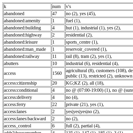
k
num
v's
abandoned
47
no (2)
,
yes (45)
,
abandoned:amenity
1
fuel (1)
,
abandoned:building
4
hut (1)
,
industrial (1)
,
yes (2)
,
abandoned:highway
2
residential (2)
,
abandoned:leisure
1
sports_centre (1)
,
abandoned:man_made
1
reservoir_covered (1)
,
abandoned:railway
11
rail (8)
,
tram (2)
,
yes (1)
,
abutters
10
industrial (6)
,
residential (4)
,
agricultural (8)
,
customers (108)
,
de
access
1560
public (13)
,
restricted (2)
,
unknown 
access:citizenship
20
KG;KZ (2)
,
all (18)
,
access:conditional
4
no @ (07:00-19:00) (1)
,
no @ (sunse
access:delivery
4
no (4)
,
access:ferry
22
private (21)
,
yes (1)
,
access:lanes
2
yes|yes|yes|no (2)
,
access:lanes:backward
2
no (2)
,
access_control
6
full (2)
,
partial (4)
,
addr2:housenumber
4
135 (1)
,
147 (1)
,
185 (1)
,
3 (1)
,