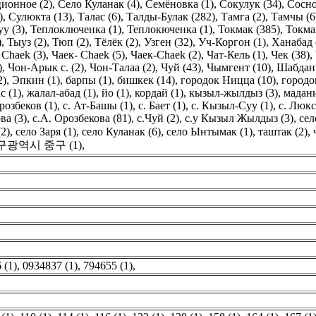
ионное (2)
,
Село Куланак (4)
,
Семёновка (1)
,
Сокулук (34)
,
Сосно
)
,
Сулюкта (13)
,
Талас (6)
,
Талды-Булак (282)
,
Тамга (2)
,
Тамчы (6
у (3)
,
Теплоключенка (1)
,
Теплокюченка (1)
,
Токмак (385)
,
Токма
)
,
Тыуз (2)
,
Тюп (2)
,
Тёлёк (2)
,
Узген (32)
,
Уч-Коргон (1)
,
Ханабад 
 Chaek (3)
,
Чаек- Chaek (5)
,
Чаек-Chaek (2)
,
Чат-Кель (1)
,
Чек (38)
,
)
,
Чон-Арык с. (2)
,
Чон-Талаа (2)
,
Чуй (43)
,
Чымгент (10)
,
Шабдан 
2)
,
Эпкин (1)
,
барпы (1)
,
бишкек (14)
,
городок Ницца (10)
,
городо
с (1)
,
жалал-абад (1)
,
йо (1)
,
кордай (1)
,
кызыл-жылдыз (3)
,
мадани
розбеков (1)
,
с. Ат-Башы (1)
,
с. Бает (1)
,
с. Кызыл-Суу (1)
,
с. Люкс
ва (3)
,
с.А. Орозбекова (81)
,
с.Чуй (2)
,
с.у Кызыл Жылдыз (3)
,
сел
(2)
,
село Заря (1)
,
село Куланак (6)
,
село Ынтымак (1)
,
таштак (2)
,
구광역시 중구 (1)
,
 (1)
,
0934837 (1)
,
794655 (1)
,