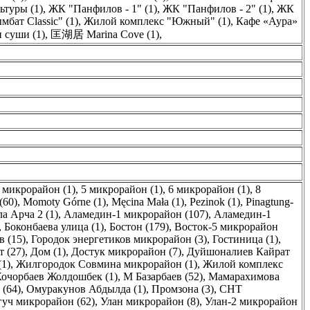
ьтуры (1)
,
ЖК "Панфилов - 1" (1)
,
ЖК "Панфилов - 2" (1)
,
ЖК
бат Classic" (1)
,
Жилой комплекс "Южный" (1)
,
Кафе «Аура»
 суши (1)
,
匡湖居 Marina Cove (1)
,
 микрорайон (1)
,
5 микрорайон (1)
,
6 микрорайон (1)
,
8
(60)
,
Momoty Górne (1)
,
Męcina Mała (1)
,
Pezinok (1)
,
Pinagtung-
а Арча 2 (1)
,
Аламедин-1 микрорайон (107)
,
Аламедин-1
,
Боконбаева улица (1)
,
Бостон (179)
,
Восток-5 микрорайон
в (15)
,
Городок энергетиков микрорайон (3)
,
Гостиница (1)
,
 (27)
,
Дом (1)
,
Достук микрорайон (7)
,
Дуйшоналиев Кайрат
1)
,
Жилгородок Совмина микрорайон (1)
,
Жилой комплекс
очорбаев Жолдошбек (1)
,
М Базарбаев (52)
,
Мамарахимова
 (64)
,
Омуракунов Абдылда (1)
,
Промзона (3)
,
СНТ
гуч микрорайон (62)
,
Улан микрорайон (8)
,
Улан-2 микрорайон