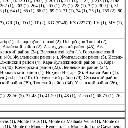
)
,
170 (1)
,
180 (1)
,
193 (1)
,
201 (1)
,
211 (1)
,
212 (1)
,
213 (1)
,
2148
262 (1)
,
263 (1)
,
264 (1)
,
265 (1)
,
27 (1)
,
28 (1)
,
3 (1)
,
309 (2)
,
31
3 (1)
,
64 (1)
,
65 (1)
,
66 (1)
,
69 (1)
,
71 (1)
,
74 (1)
,
75 (1)
,
759 (2)
,
80
3)
,
GR (1)
,
ID (1)
,
IT (2)
,
KG (5246)
,
KZ (22779)
,
LV (1)
,
MY (1)
,
iariq (1)
,
To'raqo'rg'on Tumani (2)
,
Uchqo'rg'on Tumani (2)
,
)
,
Алайский район (2)
,
Аламудунский район (45)
,
Ат-
ткенский район (24)
,
Валожынскі раён (1)
,
Городищенский
н (40)
,
Жуалынский район (4)
,
Жумгальский район (5)
,
Иссык-
улжинский район (4)
,
Кара-Кульджинский район (1)
,
Кара-
н (40)
,
Кочкорский район (22)
,
Лейлекский район (24)
,
Ноокенский район (1)
,
Ноҳияи Исфара (8)
,
Ноҳияи Рашт (1)
,
ачоўскі раён (10)
,
Сокулукский район (79)
,
Сузакский район
ский район (39)
,
Тюпский район (34)
,
Узгенский район (26)
,
(1)
,
28-56 (5)
,
37-48 (1)
,
41-50 (1)
,
48 (1)
,
51-65 (1)
,
66-75 (1)
,
76-
ovas (1)
,
Monte Insua (1)
,
Monte da Malhada Velha (1)
,
Monte da
ou (1)
,
Monte do Manuel Rendeiro (1)
,
Monte do Tomé Cavaqueira