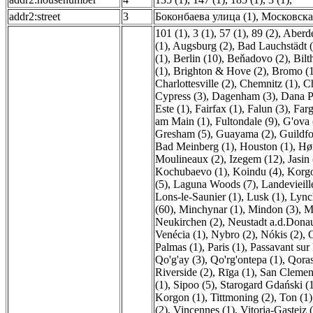
addr2:street
3
Боконбаева улица (1)
,
Московская
101 (1)
,
3 (1)
,
57 (1)
,
89 (2)
,
Aberde
(1)
,
Augsburg (2)
,
Bad Lauchstädt (
(1)
,
Berlin (10)
,
Beňadovo (2)
,
Bilt
(1)
,
Brighton & Hove (2)
,
Bromo (1
Charlottesville (2)
,
Chemnitz (1)
,
C
Cypress (3)
,
Dagenham (3)
,
Dana P
Este (1)
,
Fairfax (1)
,
Falun (3)
,
Farg
am Main (1)
,
Fultondale (9)
,
G'ova 
Gresham (5)
,
Guayama (2)
,
Guildfo
Bad Meinberg (1)
,
Houston (1)
,
Høn
Moulineaux (2)
,
Izegem (12)
,
Jasin 
Kochubaevo (1)
,
Koindu (4)
,
Korgo
(5)
,
Laguna Woods (7)
,
Landevieill
Lons-le-Saunier (1)
,
Lusk (1)
,
Lync
(60)
,
Minchynar (1)
,
Mindon (3)
,
M
Neukirchen (2)
,
Neustadt a.d.Donau
Venécia (1)
,
Nybro (2)
,
Nókis (2)
,
O
Palmas (1)
,
Paris (1)
,
Passavant sur
Qo'g'ay (3)
,
Qo'rg'ontepa (1)
,
Qoras
Riverside (2)
,
Rīga (1)
,
San Clement
(1)
,
Sipoo (5)
,
Starogard Gdański (
Korgon (1)
,
Tittmoning (2)
,
Ton (1)
(2)
,
Vincennes (1)
,
Vitoria-Gasteiz 