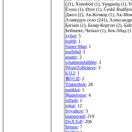
(31)
,
Xonobod (1)
,
Yangiariq (1)
,
Y
Évora (1)
,
Øyer (1)
,
České Budějovi
Джол (2)
,
Ак-Кочкор (1)
,
Ак-Мою
Аламудун село (241)
,
Александро
Багыш (1)
,
Базар-Коргон (2)
,
Бай
Бейшеке, Чаткал (1)
,
Бек-Абад (1
xybot
: 5
topbb
: 1
Super-Map
: 1
nurbekd
: 1
asiatic
: 2
whatmeinfallible
: 3
IWantToBelieve
: 3
k312
: 1
황미경
: 2
Traktorbek
: 28
garikkg
: 1
Maperouse
: 4
siffash
: 1
robat
: 12
Svyatkov
: 3
mapperaid
: 219
DoXToP
: 206
Irenou
: 7