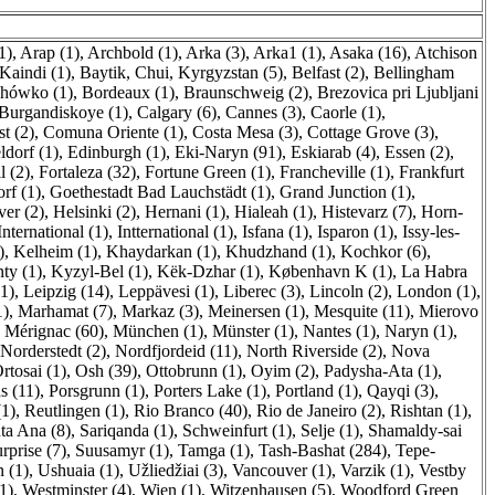
1)
,
Arap (1)
,
Archbold (1)
,
Arka (3)
,
Arka1 (1)
,
Asaka (16)
,
Atchison
Kaindi (1)
,
Baytik, Chui, Kyrgyzstan (5)
,
Belfast (2)
,
Bellingham
hówko (1)
,
Bordeaux (1)
,
Braunschweig (2)
,
Brezovica pri Ljubljani
Burgandiskoye (1)
,
Calgary (6)
,
Cannes (3)
,
Caorle (1)
,
t (2)
,
Comuna Oriente (1)
,
Costa Mesa (3)
,
Cottage Grove (3)
,
ldorf (1)
,
Edinburgh (1)
,
Eki-Naryn (91)
,
Eskiarab (4)
,
Essen (2)
,
l (2)
,
Fortaleza (32)
,
Fortune Green (1)
,
Francheville (1)
,
Frankfurt
rf (1)
,
Goethestadt Bad Lauchstädt (1)
,
Grand Junction (1)
,
er (2)
,
Helsinki (2)
,
Hernani (1)
,
Hialeah (1)
,
Histevarz (7)
,
Horn-
International (1)
,
Intternational (1)
,
Isfana (1)
,
Isparon (1)
,
Issy-les-
)
,
Kelheim (1)
,
Khaydarkan (1)
,
Khudzhand (1)
,
Kochkor (6)
,
ty (1)
,
Kyzyl-Bel (1)
,
Këk-Dzhar (1)
,
København K (1)
,
La Habra
1)
,
Leipzig (14)
,
Leppävesi (1)
,
Liberec (3)
,
Lincoln (2)
,
London (1)
,
1)
,
Marhamat (7)
,
Markaz (3)
,
Meinersen (1)
,
Mesquite (11)
,
Mierovo
,
Mérignac (60)
,
München (1)
,
Münster (1)
,
Nantes (1)
,
Naryn (1)
,
Norderstedt (2)
,
Nordfjordeid (11)
,
North Riverside (2)
,
Nova
rtosai (1)
,
Osh (39)
,
Ottobrunn (1)
,
Oyim (2)
,
Padysha-Ata (1)
,
s (11)
,
Porsgrunn (1)
,
Porters Lake (1)
,
Portland (1)
,
Qayqi (3)
,
(1)
,
Reutlingen (1)
,
Rio Branco (40)
,
Rio de Janeiro (2)
,
Rishtan (1)
,
ta Ana (8)
,
Sariqanda (1)
,
Schweinfurt (1)
,
Selje (1)
,
Shamaldy-sai
rprise (7)
,
Suusamyr (1)
,
Tamga (1)
,
Tash-Bashat (284)
,
Tepe-
 (1)
,
Ushuaia (1)
,
Užliedžiai (3)
,
Vancouver (1)
,
Varzik (1)
,
Vestby
1)
,
Westminster (4)
,
Wien (1)
,
Witzenhausen (5)
,
Woodford Green