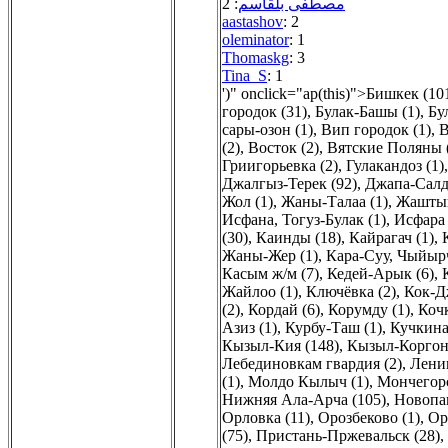
: 2
مصطفى بلقاسم
aastashov
: 2
oleminator
: 1
Thomaskg
: 3
Tina_S
: 1
')" onclick="ap(this)">Бишкек (10
городок (31)
,
Булак-Башы (1)
,
Бу
сары-озон (1)
,
Вип городок (1)
,
В
(2)
,
Восток (2)
,
Вятские Поляны 
Гриигорьевка (2)
,
Гулакандоз (1)
Джалгыз-Терек (92)
,
Джапа-Салд
Жол (1)
,
Жаны-Талаа (1)
,
Жаштык
Исфана, Тогуз-Булак (1)
,
Исфара 
(30)
,
Каинды (18)
,
Кайрагач (1)
,
Жаны-Жер (1)
,
Кара-Суу, Чыйыр
Касым ж/м (7)
,
Кедей-Арык (6)
,
Жайлоо (1)
,
Ключёвка (2)
,
Кок-Д
(2)
,
Кордай (6)
,
Корумду (1)
,
Кочк
Азиз (1)
,
Курбу-Таш (1)
,
Кучкина
Кызыл-Кия (148)
,
Кызыл-Коргон 
Лебединовкам гвардия (2)
,
Ленин
(1)
,
Молдо Кылыч (1)
,
Мончегорс
Нижняя Ала-Арча (105)
,
Новопав
Орловка (11)
,
Орозбеково (1)
,
Ор
(75)
,
Пристань-Пржевальск (28)
,