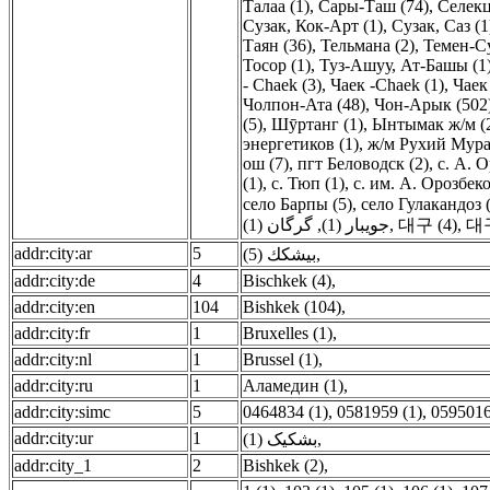
Талаа (1)
,
Сары-Таш (74)
,
Селекц
Сузак, Кок-Арт (1)
,
Сузак, Саз (1
Таян (36)
,
Тельмана (2)
,
Темен-Су
Тосор (1)
,
Туз-Ашуу, Ат-Башы (1
- Chaek (3)
,
Чаек -Chaek (1)
,
Чаек
Чолпон-Ата (48)
,
Чон-Арык (502
(5)
,
Шӯртанг (1)
,
Ынтымак ж/м (
энергетиков (1)
,
ж/м Рухий Мура
ош (7)
,
пгт Беловодск (2)
,
с. А. О
(1)
,
с. Тюп (1)
,
с. им. А. Орозбеко
село Барпы (5)
,
село Гулакандоз 
گرگان (1)
,
جویبار (1)
,
대구 (4)
,
대
addr:city:ar
5
بيشكك (5)
,
addr:city:de
4
Bischkek (4)
,
addr:city:en
104
Bishkek (104)
,
addr:city:fr
1
Bruxelles (1)
,
addr:city:nl
1
Brussel (1)
,
addr:city:ru
1
Аламедин (1)
,
addr:city:simc
5
0464834 (1)
,
0581959 (1)
,
0595016
addr:city:ur
1
بشکیک (1)
,
addr:city_1
2
Bishkek (2)
,