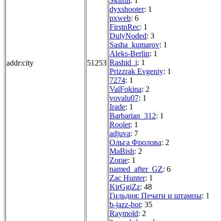
Skilful
: 1
dyxshooter
: 1
pxweb
: 6
FirstnRec
: 1
DulyNoded
: 3
Sasha_kumarov
: 1
Aleks-Berlin
: 1
Rashid_i
: 1
addr:city
51253
Prizzrak Evgeniy
: 1
7274
: 1
ValFokina
: 2
vovalu07
: 1
Irade
: 1
Barbarian_312
: 1
Roolet
: 1
adjuva
: 7
Ольга Фролова
: 2
MaBish
: 2
Zorae
: 1
named_after_GZ
: 6
Zac Hunter
: 1
KirGgiZz
: 48
Гильдия: Печати и штампы
: 1
b-jazz-bot
: 35
Raymold
: 2