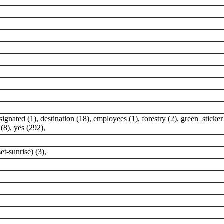
signated (1)
,
destination (18)
,
employees (1)
,
forestry (2)
,
green_sticke
(8)
,
yes (292)
,
t-sunrise) (3)
,