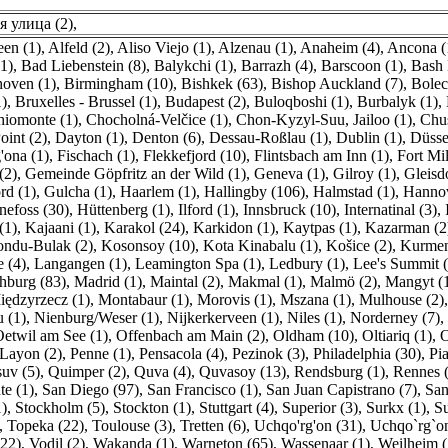
 улица (2)
,
en (1)
,
Alfeld (2)
,
Aliso Viejo (1)
,
Alzenau (1)
,
Anaheim (4)
,
Ancona (
1)
,
Bad Liebenstein (8)
,
Balykchi (1)
,
Barrazh (4)
,
Barscoon (1)
,
Bash 
hoven (1)
,
Birmingham (10)
,
Bishkek (63)
,
Bishop Auckland (7)
,
Bolec
)
,
Bruxelles - Brussel (1)
,
Budapest (2)
,
Buloqboshi (1)
,
Burbalyk (1)
,
hiomonte (1)
,
Chocholná-Velčice (1)
,
Chon-Kyzyl-Suu, Jailoo (1)
,
Chus
oint (2)
,
Dayton (1)
,
Denton (6)
,
Dessau-Roßlau (1)
,
Dublin (1)
,
Düsse
'ona (1)
,
Fischach (1)
,
Flekkefjord (10)
,
Flintsbach am Inn (1)
,
Fort Mil
(2)
,
Gemeinde Göpfritz an der Wild (1)
,
Geneva (1)
,
Gilroy (1)
,
Gleisdo
rd (1)
,
Gulcha (1)
,
Haarlem (1)
,
Hallingby (106)
,
Halmstad (1)
,
Hannov
efoss (30)
,
Hüttenberg (1)
,
Ilford (1)
,
Innsbruck (10)
,
Internatinal (3)
,
(1)
,
Kajaani (1)
,
Karakol (24)
,
Karkidon (1)
,
Kaytpas (1)
,
Kazarman (2
ndu-Bulak (2)
,
Kosonsoy (10)
,
Kota Kinabalu (1)
,
Košice (2)
,
Kurmen
e (4)
,
Langangen (1)
,
Leamington Spa (1)
,
Ledbury (1)
,
Lee's Summit (
hburg (83)
,
Madrid (1)
,
Maintal (2)
,
Makmal (1)
,
Malmö (2)
,
Mangyt (
iędzyrzecz (1)
,
Montabaur (1)
,
Morovis (1)
,
Mszana (1)
,
Mulhouse (2)
 (1)
,
Nienburg/Weser (1)
,
Nijkerkerveen (1)
,
Niles (1)
,
Norderney (7)
,
etwil am See (1)
,
Offenbach am Main (2)
,
Oldham (10)
,
Oltiariq (1)
,
O
 Layon (2)
,
Penne (1)
,
Pensacola (4)
,
Pezinok (3)
,
Philadelphia (30)
,
Pia
uv (5)
,
Quimper (2)
,
Quva (4)
,
Quvasoy (13)
,
Rendsburg (1)
,
Rennes 
e (1)
,
San Diego (97)
,
San Francisco (1)
,
San Juan Capistrano (7)
,
San
1)
,
Stockholm (5)
,
Stockton (1)
,
Stuttgart (4)
,
Superior (3)
,
Surkx (1)
,
Su
,
Topeka (22)
,
Toulouse (3)
,
Tretten (6)
,
Uchqo'rg'on (31)
,
Uchqo`rg`on
(22)
,
Vodil (2)
,
Wakanda (1)
,
Warneton (65)
,
Wassenaar (1)
,
Weilheim (