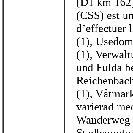
(D1 km 162)
(CSS) est un
d’effectuer l
(1)
,
Usedom 
(1)
,
Verwalt
und Fulda b
Reichenbach
(1)
,
Våtmark
varierad med
Wanderweg m
Stadhampton