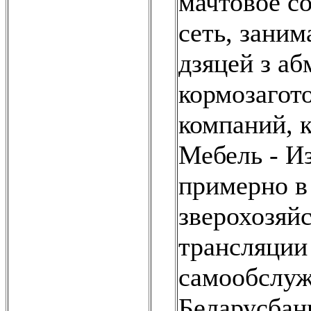
мачтовое с
сеть, заним
дзяцей з а
кормозагот
компаний, к
Мебель - И
примерно в 
зверохозяйс
трансляции
самообслуж
Беларусбан