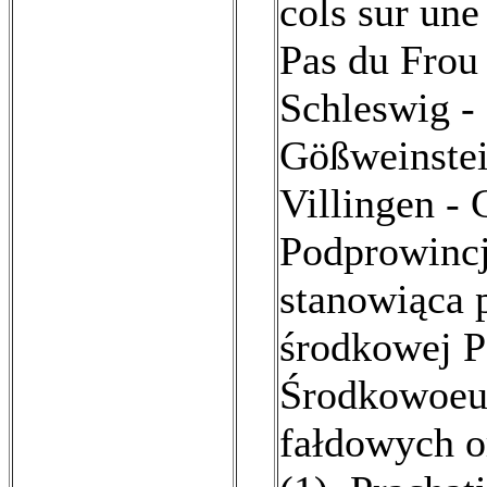
cols sur une
Pas du Frou 
Schleswig - 
Gößweinstei
Villingen - 
Podprowincj
stanowiąca 
środkowej P
Środkowoeur
fałdowych o