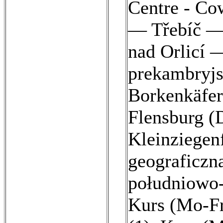
Centre - Co
— Třebíč —
nad Orlicí 
prekambryjs
Borkenkäfer
Flensburg (
Kleinziegenf
geograficzna
południowo-
Kurs (Mo-Fr