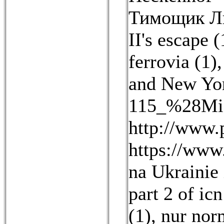
Тимощик Лю
II's escape (
ferrovia (1)
and New York
115_%28Mic
http://www.p
https://www
na Ukrainie 
part 2 of ic
(1)
,
nur norm