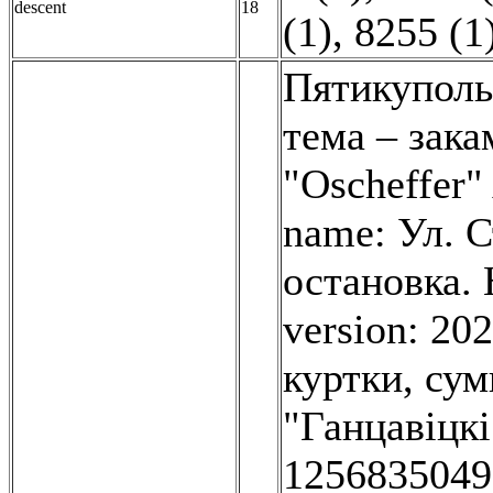
descent
18
(1)
,
8255 (1
Пятикуполь
тема – зак
"Oscheffer"
name: Ул. С
остановка. 
version: 20
куртки, сум
"Ганцавiцкi
1256835049