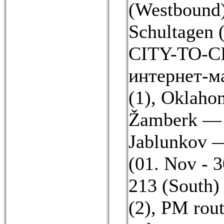
(Westbound)
Schultagen 
CITY-TO-C
интернет-м
(1)
,
Oklahom
Žamberk — Č
Jablunkov —
(01. Nov - 3
213 (South) 
(2)
,
PM rout