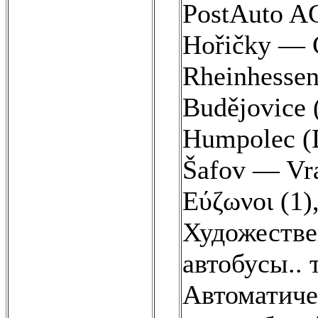
PostAuto AG
Hořičky — Č
Rheinhessen
Budějovice 
Humpolec (D
Šafov — Vr
Εύζωνοι (1)
Художеств
автобусы.. 
Автоматичес