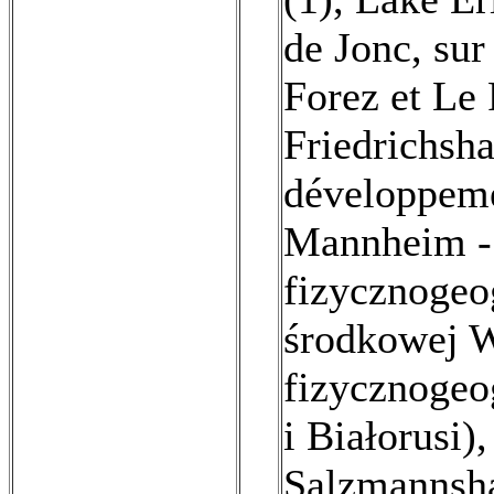
de Jonc, su
Forez et Le 
Friedrichsha
développemen
Mannheim - 
fizycznogeo
środkowej W
fizycznogeog
i Białorusi
Salzmannsha