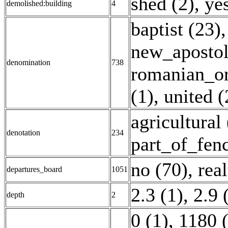
shed (2)
,
yes
demolished:building
4
baptist (23)
new_apostol
denomination
738
romanian_or
(1)
,
united (
agricultural
denotation
234
part_of_fenc
no (70)
,
rea
departures_board
1051
2.3 (1)
,
2.9 
depth
2
0 (1)
,
1180 