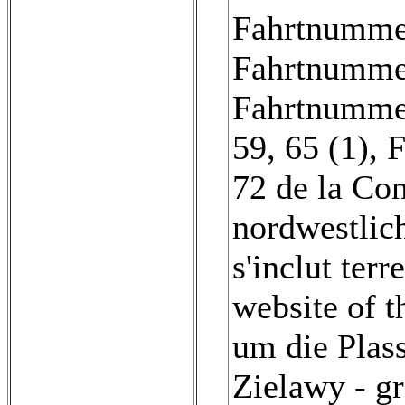
Fahrtnummer 
Fahrtnummer
Fahrtnummer
59, 65 (1)
,
F
72 de la Con
nordwestlic
s'inclut terr
website of t
um die Plas
Zielawy - g