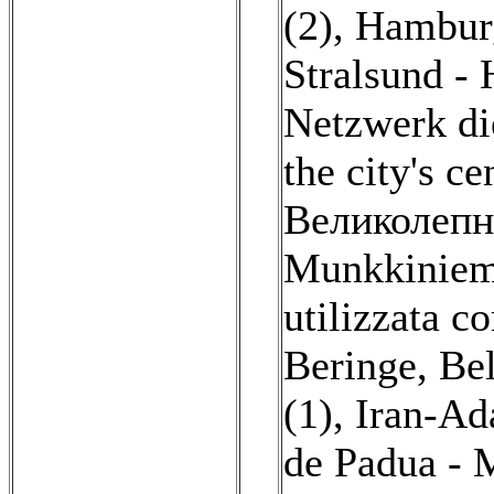
(2)
,
Hamburg
Stralsund - 
Netzwerk d
the city's 
Великолепн
Munkkiniem
utilizzata c
Beringe, Be
(1)
,
Iran-Ad
de Padua - M