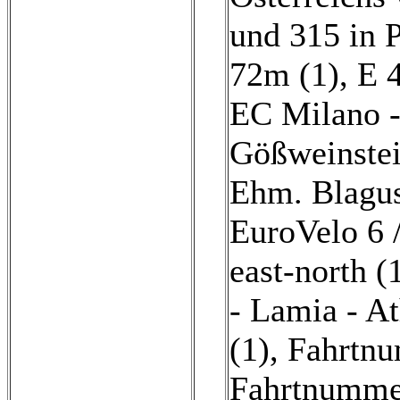
und 315 in P
72m (1)
,
E 4
EC Milano -
Gößweinstei
Ehm. Blagus
EuroVelo 6 
east-north (
- Lamia - At
(1)
,
Fahrtnu
Fahrtnummer