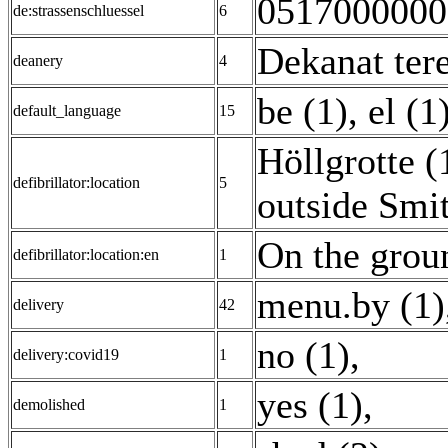
0517000000
de:strassenschluessel
6
Dekanat tere
deanery
4
be (1)
,
el (1
default_language
15
Höllgrotte (
defibrillator:location
5
outside Smi
On the groun
defibrillator:location:en
1
menu.by (1)
delivery
42
no (1)
,
delivery:covid19
1
yes (1)
,
demolished
1