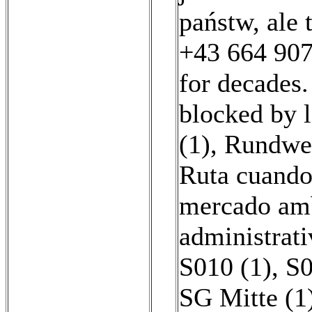
państw, ale 
+43 664 9076
for decades. 
blocked by l
(1)
,
Rundweg
Ruta cuando
mercado amb
administrat
S010 (1)
,
S0
SG Mitte (1