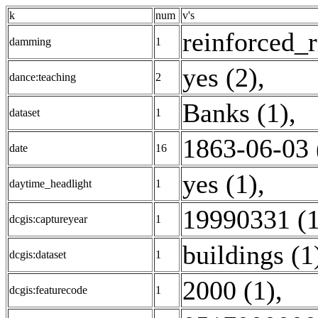
k
num
v's
reinforced_r
damming
1
yes (2)
,
dance:teaching
2
Banks (1)
,
dataset
1
1863-06-03 
date
16
yes (1)
,
daytime_headlight
1
19990331 (1
dcgis:captureyear
1
buildings (1
dcgis:dataset
1
2000 (1)
,
dcgis:featurecode
1