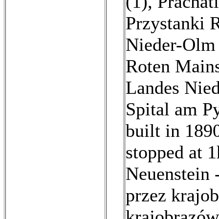
(1)
,
Prachat
Przystanki 
Nieder-Olm 
Roten Mains
Landes Nied
Spital am P
built in 189
stopped at 1
Neuenstein 
przez krajob
krajobrazów