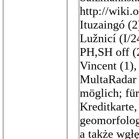
http://wiki
Ituzaingó (2
Lužnicí (I/
PH,SH off (
Vincent (1)
MultaRadar 
möglich; fü
Kreditkarte,
geomorfolog
a także wgłę