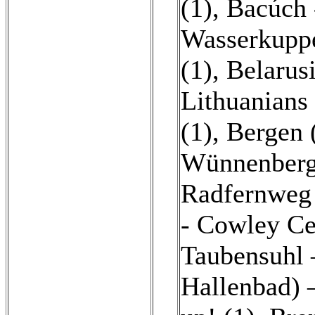
(1)
,
Bacúch 
Wasserkuppe
(1)
,
Belarusi
Lithuanians 
(1)
,
Bergen 
Wünnenberg 
Radfernweg 
- Cowley Ce
Taubensuhl 
Hallenbad) 