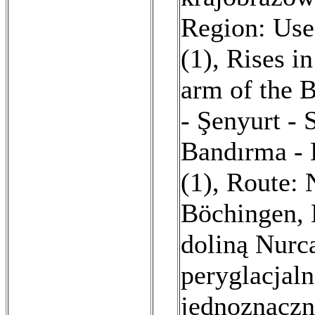
Region: Us
(1)
,
Rises in
arm of the B
- Şenyurt - 
Bandırma - B
(1)
,
Route: N
Böchingen, 
doliną Nurc
peryglacjaln
jednoznaczni