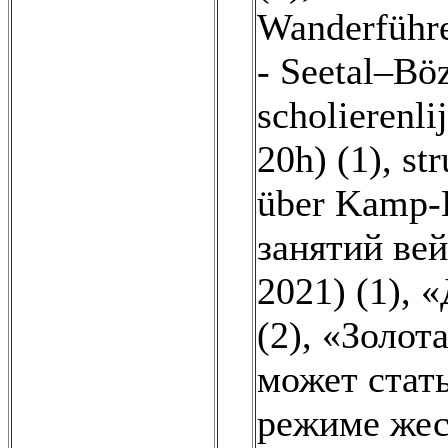
Wanderführe
- Seetal–Bö
scholierenlij
20h) (1)
,
str
über Kamp-L
занятий ве
2021) (1)
,
«
(2)
,
«Золота
может стать
режиме жес