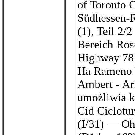
of Toronto 
Südhessen-R
(1)
,
Teil 2/2
Bereich Ros
Highway 78 
Ha Rameno V
Ambert - Ar
umożliwia kr
Cid Ciclotur
(I/31) — Oh