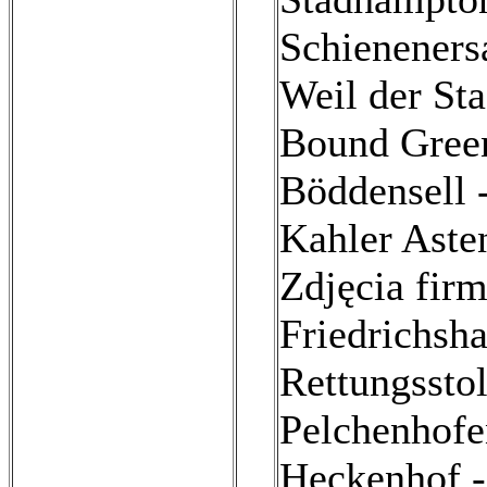
Schieneners
Weil der St
Bound Gree
Böddensell 
Kahler Aste
Zdjęcia firm
Friedrichsha
Rettungsstol
Pelchenhofe
Heckenhof -