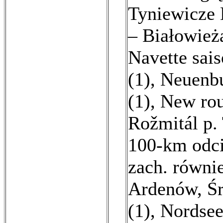
Tyniewicze 
– Białowież
Navette sais
(1)
,
Neuenbu
(1)
,
New rou
Rožmitál p.
100-km odci
zach. równi
Ardenów, Śr
(1)
,
Nordsee