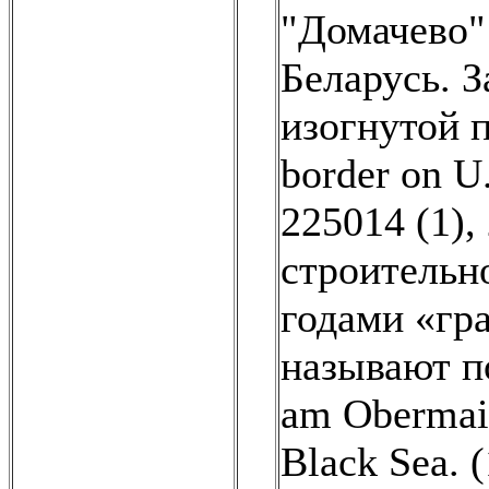
"Домачево"
Беларусь. 
изогнутой 
border on U
225014 (1)
,
строительно
годами «гр
называют п
am Obermai
Black Sea. (