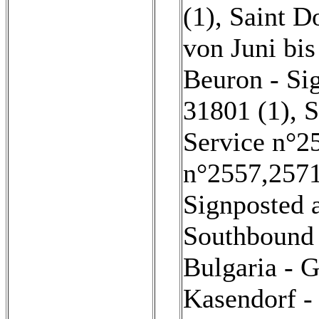
(1)
,
Saint D
von Juni bi
Beuron - Si
31801 (1)
,
S
Service n°25
n°2557,2571
Signposted 
Southbound 
Bulgaria - G
Kasendorf -