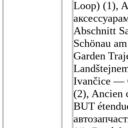
Loop) (1)
,
A
аксессуара
Abschnitt S
Schönau am 
Garden Traje
Landštejne
Ivančice —
(2)
,
Ancien c
BUT étendue
автозапчас