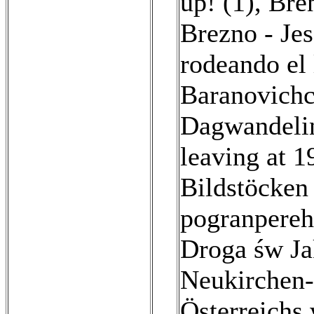
up! (1)
,
Bren
Brezno - Jes
rodeando el 
Baranovichck
Dagwandelin
leaving at 1
Bildstöcken 
pogranpereh
Droga św Ja
Neukirchen-
Österreichs 